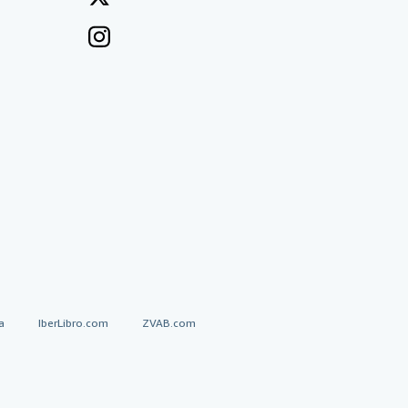
a
IberLibro.com
ZVAB.com