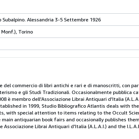
co Subalpino. Alessandria 3-5 Settembre 1926
e Monf.), Torino
 e del commercio di libri antichi e rari e di manoscritti, con pa
oterismo e gli Studi Tradizionali. Occasionalmente pubblica ca
08 è membro dell'Associazione Librai Antiquari d'Italia (A.L.A.I.
tablished in 1999, Studio Bibliografico Atlantis deals with th
, with special attention to items relating to the Occult Scie
e main antiquarian book fairs and occasionally publishes the
Associazione Librai Antiquari d'Italia (A.L.A.I.) and the I.L.A