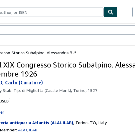
bles
Textbooks
Sellers
Start Selling
resso Storico Subalpino. Alessandria 3-5 ...
el XIX Congresso Storico Subalpino. Aless
embre 1926
 Carlo (Curatore)
by
Stab. Tip. di Miglietta (Casale Monf.), Torino, 1927
 USED
ter
reria antiquaria Atlantis (ALAI-ILAB)
,
Torino, TO, Italy
n Member:
ALAI
ILAB