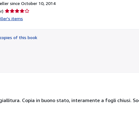
ller since October 10, 2014
Seller
r)
rating
ller's items
4
out
of
copies of this book
5
stars
ingiallitura. Copia in buono stato, interamente a fogli chiusi. S