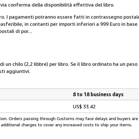
a conferma della disponibilità effettiva del libro.
uro. I pagamenti potranno essere fatti in contrassegno postal
sferibile, in contanti per importi inferiori a 999 Euro in bas
stali di por...
i un chilo (2,2 libbre) per libro. Se il libro ordinato ha un pe
i aggiuntivi.
8 to 18 business days
US$ 33.42
cation. Orders passing through Customs may face delays and buyers are
 additional charges to cover any increased costs to ship your items.