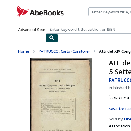
Skip to main content
AbeBooks.com
Advanced Search
Browse Collections
Rare Books
Art & Collecti
Home
PATRUCCO, Carlo (Curatore)
Atti del XIX Cong
Atti d
5 Sett
PATRUCCO,
Published 
CONDITION:
Save for La
Sold by
Lib
Associatio