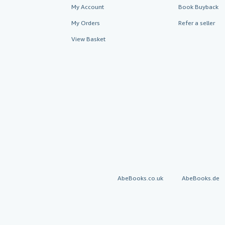
My Account
Book Buyback
My Orders
Refer a seller
View Basket
AbeBooks.co.uk
AbeBooks.de