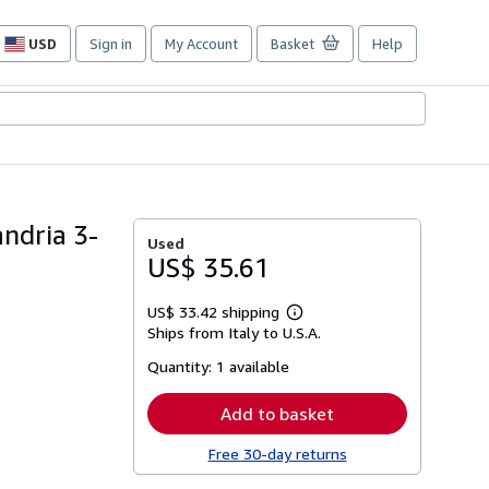
USD
Sign in
My Account
Basket
Help
Site
shopping
preferences
andria 3-
Used
US$ 35.61
US$ 33.42 shipping
Learn
Ships from Italy to U.S.A.
more
about
Quantity:
1 available
shipping
rates
Add to basket
Free 30-day returns