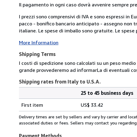
Il pagamento in ogni caso dovrà avvenire sempre previ
I prezzi sono comprensivi di IVA e sono espressi in E
pacco - bonifico bancario anticipato - assegno non tra
italiane. Le spese di imballo sono gratuite. Le spese po
More Information
Shipping Terms
I costi di spedizione sono calcolati su un peso medio d
grande provvederemo ad informarLa di eventuali cost
Shipping rates from Italy to U.S.A.
25 to 45 business days
Order
Shipping
quantity
First item
US$ 33.42
rates
from
Delivery times are set by sellers and vary by carrier and lo
Italy
associated duties or fees. Sellers may contact you regarding
to
U.S.A.
Payment Methods