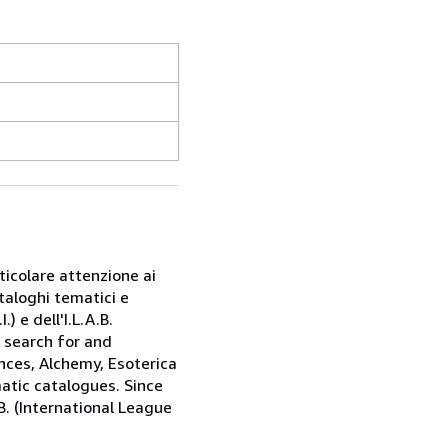
rticolare attenzione ai
taloghi tematici e
) e dell'I.L.A.B.
e search for and
nces, Alchemy, Esoterica
matic catalogues. Since
.B. (International League