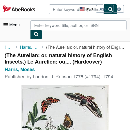
Skip to main content
AbeBooks.com
USD
Sign in
Site
shopping
preferences
Menu
My Account
Home
Harris, Moses
(The Aurelian: or, natural history of English Insects.) Le ...
(The Aurelian: or, natural history of English
My Purchases
Insects.) Le Aurelien: ou,... (Hardcover)
Advanced Search
Harris, Moses
Published by
London, J. Robson 1778 (=1794), 1794
Browse Collections
Rare Books
Art & Collectibles
Textbooks
Sellers
Start Selling