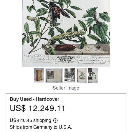
Help
CLOSE
6
Seller Image
Buy Used -
Hardcover
US$ 12,249.11
Price
US$
US$ 40.45 shipping
12,249.11
Learn
Ships from Germany to U.S.A.
more
about