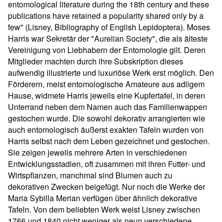
entomological literature during the 18th century and these
publications have retained a popularity shared only by a
few" (Lisney, Bibliography of English Lepidoptera). Moses
Harris war Sekretär der "Aurelian Society", die als älteste
Vereinigung von Liebhabern der Entomologie gilt. Deren
Mitglieder machten durch ihre Subskription dieses
aufwendig illustrierte und luxuriöse Werk erst möglich. Den
Förderern, meist entomologische Amateure aus adligem
Hause, widmete Harris jeweils eine Kupfertafel, in deren
Unterrand neben dem Namen auch das Familienwappen
gestochen wurde. Die sowohl dekorativ arrangierten wie
auch entomologisch äußerst exakten Tafeln wurden von
Harris selbst nach dem Leben gezeichnet und gestochen.
Sie zeigen jeweils mehrere Arten in verschiedenen
Entwicklungsstadien, oft zusammen mit ihren Futter- und
Wirtspflanzen, manchmal sind Blumen auch zu
dekorativen Zwecken beigefügt. Nur noch die Werke der
Maria Sybilla Merian verfügen über ähnlich dekorative
Tafeln. Von dem beliebten Werk weist Lisney zwischen
1766 und 1840 nicht weniger als neun verschiedene