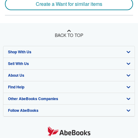
Create a Want for similar items
BACK TO TOP
Shop With Us
Sell With Us
Advanced Search
About Us
Browse Collections
Start Selling
Find Help
My Account
Join Our Affiliate Program
About AbeBooks
Other AbeBooks Companies
My Orders
Book Buyback
Media
Help
Follow AbeBooks
View Basket
Refer a seller
Careers
Customer Support
AbeBooks.co.uk
Forums
AbeBooks.de
Privacy Policy
AbeBooks.fr