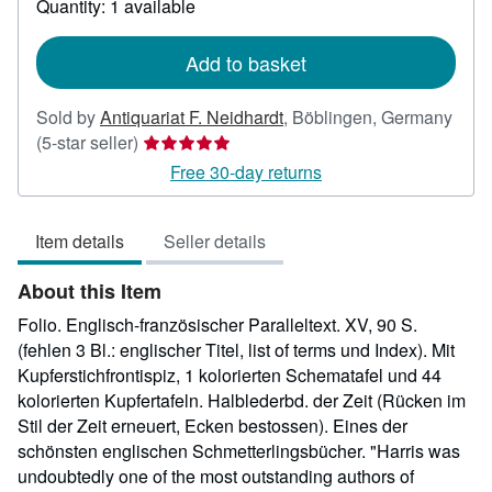
Quantity: 1 available
shipping
rates
Add to basket
Sold by
Antiquariat F. Neidhardt
,
Böblingen, Germany
Seller
(5-star seller)
rating
Free 30-day returns
5
out
Item details
Seller details
of
5
About this Item
stars
Folio. Englisch-französischer Paralleltext. XV, 90 S.
(fehlen 3 Bl.: englischer Titel, list of terms und Index). Mit
Kupferstichfrontispiz, 1 kolorierten Schematafel und 44
kolorierten Kupfertafeln. Halblederbd. der Zeit (Rücken im
Stil der Zeit erneuert, Ecken bestossen). Eines der
schönsten englischen Schmetterlingsbücher. "Harris was
undoubtedly one of the most outstanding authors of