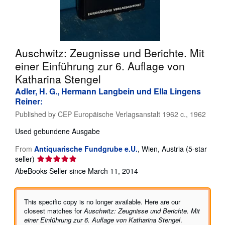
Help
CLOSE
Auschwitz: Zeugnisse und Berichte. Mit
einer Einführung zur 6. Auflage von
Katharina Stengel
Adler, H. G., Hermann Langbein und Ella Lingens
Reiner:
Published by
CEP Europäische Verlagsanstalt 1962 c., 1962
Used
gebundene Ausgabe
From
Antiquarische Fundgrube e.U.
,
Wien, Austria
(5-star
Seller
seller)
rating
AbeBooks Seller since March 11, 2014
5
out
of
This specific copy is no longer available. Here are our
5
closest matches for
Auschwitz: Zeugnisse und Berichte. Mit
stars
einer Einführung zur 6. Auflage von Katharina Stengel
.