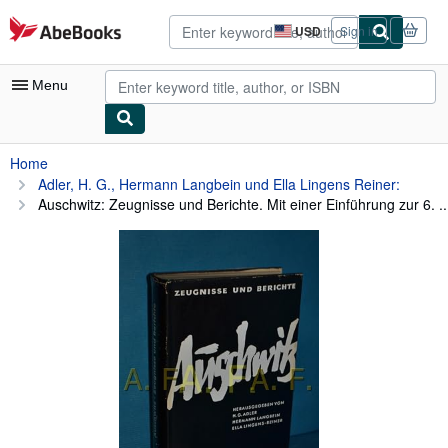
Skip to main content
AbeBooks.com
USD
Sign in
Site
shopping
preferences
Menu
My Account
Home
Adler, H. G., Hermann Langbein und Ella Lingens Reiner:
My Purchases
Auschwitz: Zeugnisse und Berichte. Mit einer Einführung zur 6. ..
Advanced Search
Browse Collections
Rare Books
Art & Collectibles
Textbooks
Sellers
Start Selling