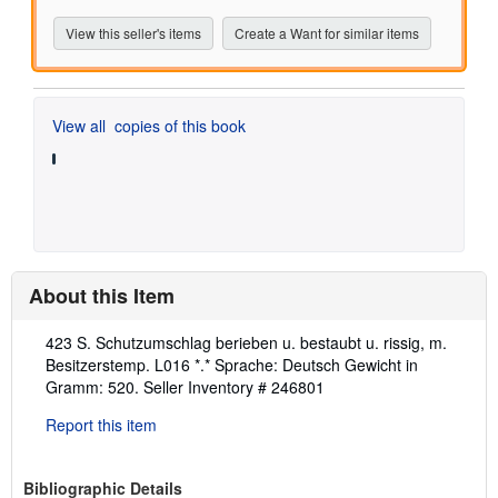
View this seller's items
Create a Want for similar items
View all
copies of this book
About this Item
Description:
423 S. Schutzumschlag berieben u. bestaubt u. rissig, m.
Besitzerstemp. L016 *.* Sprache: Deutsch Gewicht in
Gramm: 520.
Seller Inventory # 246801
Report this item
Bibliographic Details