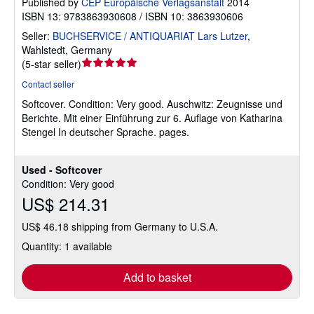
Published by
CEP Europäische Verlagsanstalt
2014
ISBN 13: 9783863930608 / ISBN 10: 3863930606
Seller:
BUCHSERVICE / ANTIQUARIAT Lars Lutzer
,
Wahlstedt, Germany
Seller
(
5-star seller
)
rating
Contact seller
5
Softcover.
Condition: Very good.
Auschwitz: Zeugnisse und
out
Berichte. Mit einer Einführung zur 6. Auflage von Katharina
of
Stengel In deutscher Sprache. pages.
5
stars
Used - Softcover
Condition: Very good
US$ 214.31
US$ 46.18 shipping from Germany to U.S.A.
Quantity: 1 available
Add to basket