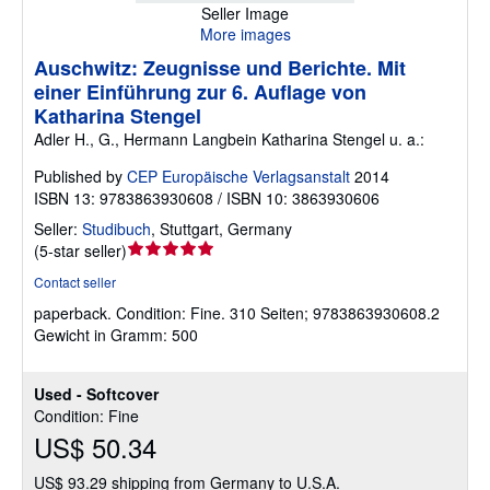
Seller Image
More images
Auschwitz: Zeugnisse und Berichte. Mit
einer Einführung zur 6. Auflage von
Katharina Stengel
Adler H., G., Hermann Langbein Katharina Stengel u. a.:
Published by
CEP Europäische Verlagsanstalt
2014
ISBN 13: 9783863930608 / ISBN 10: 3863930606
Seller:
Studibuch
,
Stuttgart, Germany
Seller
(
5-star seller
)
rating
Contact seller
5
paperback.
Condition: Fine.
310 Seiten; 9783863930608.2
out
Gewicht in Gramm: 500
of
5
stars
Used - Softcover
Condition: Fine
US$ 50.34
US$ 93.29 shipping from Germany to U.S.A.