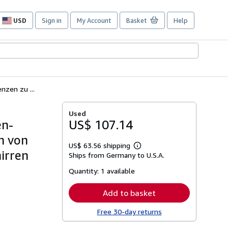
USD
Sign in
My Account
Basket
Help
Site
shopping
preferences
zen zu ...
Used
en-
US$ 107.14
n von
US$ 63.56 shipping
Learn
hirren
Ships from Germany to U.S.A.
more
about
Quantity:
1 available
shipping
rates
Add to basket
Free 30-day returns