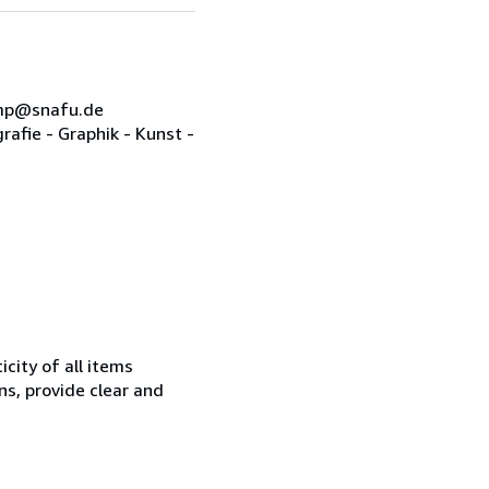
.mp@snafu.de
afie - Graphik - Kunst -
city of all items
ns, provide clear and