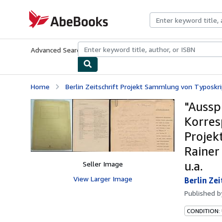
Skip to main content
AbeBooks.com
Advanced Search
Browse Collections
Rare Books
Art & Collecti
Home
Berlin Zeitschrift Projekt Sammlung von Typoskri
"Aussp
Korres
Projek
Rainer
u.a.
Seller Image
View Larger Image
Berlin Ze
Published 
CONDITION: