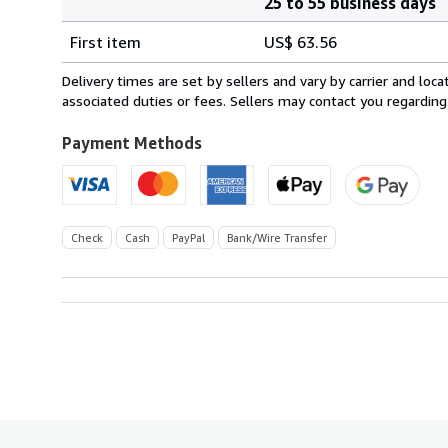
25 to 55 business days
Order
Shipping
quantity
First item
US$ 63.56
rates
from
Delivery times are set by sellers and vary by carrier and lo
Germany
associated duties or fees. Sellers may contact you regarding
to
U.S.A.
Payment Methods
Check
Cash
PayPal
Bank/Wire Transfer