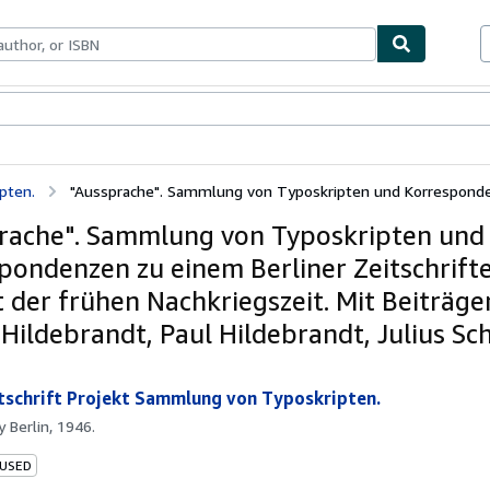
bles
Textbooks
Sellers
Start Selling
pten.
"Aussprache". Sammlung von Typoskripten und Korresponden
rache". Sammlung von Typoskripten und
pondenzen zu einem Berliner Zeitschrift
t der frühen Nachkriegszeit. Mit Beiträge
 Hildebrandt, Paul Hildebrandt, Julius Sc
itschrift Projekt Sammlung von Typoskripten.
by
Berlin, 1946.
 USED