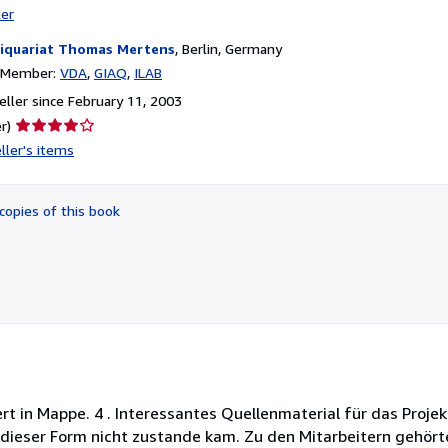
ter
iquariat Thomas Mertens
,
Berlin, Germany
n Member:
VDA
GIAQ
ILAB
ller since February 11, 2003
Seller
r)
rating
ller's items
4
out
of
copies of this book
5
stars
t in Mappe. 4 . Interessantes Quellenmaterial für das Proje
in dieser Form nicht zustande kam. Zu den Mitarbeitern gehör