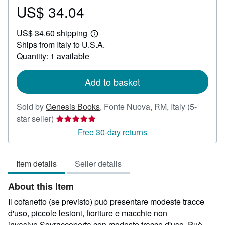
US$ 34.04
Price
US$
US$ 34.60 shipping
34.04
Learn
Ships from Italy to U.S.A.
more
about
Quantity: 1 available
shipping
rates
Add to basket
Sold by
Genesis Books
,
Fonte Nuova, RM, Italy
(5-
Seller
star seller)
rating
Free 30-day returns
5
out
Item details
Seller details
of
5
About this Item
stars
Il cofanetto (se previsto) può presentare modeste tracce
d'uso, piccole lesioni, fioriture e macchie non
invasive.Sovraccoperta con modeste tracce d'uso. Può