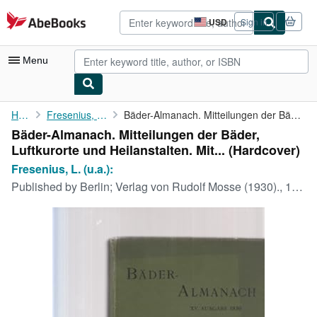
Skip to main content
AbeBooks.com
USD
Sign in
Site
shopping
preferences
Menu
My Account
Home
Fresenius, L. (u.a.):
Bäder-Almanach. Mitteilungen der Bäder, Luftkurorte und ...
Bäder-Almanach. Mitteilungen der Bäder,
My Purchases
Luftkurorte und Heilanstalten. Mit... (Hardcover)
Advanced Search
Fresenius, L. (u.a.):
Published by
Berlin; Verlag von Rudolf Mosse (1930)., 1930
Browse Collections
Rare Books
Art & Collectibles
Textbooks
Sellers
Start Selling