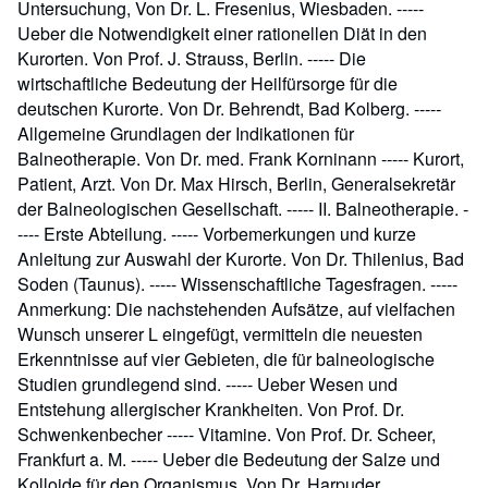
Untersuchung, Von Dr. L. Fresenius, Wiesbaden. -----
Ueber die Notwendigkeit einer rationellen Diät in den
Kurorten. Von Prof. J. Strauss, Berlin. ----- Die
wirtschaftliche Bedeutung der Heilfürsorge für die
deutschen Kurorte. Von Dr. Behrendt, Bad Kolberg. -----
Allgemeine Grundlagen der Indikationen für
Balneotherapie. Von Dr. med. Frank Korninann ----- Kurort,
Patient, Arzt. Von Dr. Max Hirsch, Berlin, Generalsekretär
der Balneologischen Gesellschaft. ----- II. Balneotherapie. -
---- Erste Abteilung. ----- Vorbemerkungen und kurze
Anleitung zur Auswahl der Kurorte. Von Dr. Thilenius, Bad
Soden (Taunus). ----- Wissenschaftliche Tagesfragen. -----
Anmerkung: Die nachstehenden Aufsätze, auf vielfachen
Wunsch unserer L eingefügt, vermitteln die neuesten
Erkenntnisse auf vier Gebieten, die für balneologische
Studien grundlegend sind. ----- Ueber Wesen und
Entstehung allergischer Krankheiten. Von Prof. Dr.
Schwenkenbecher ----- Vitamine. Von Prof. Dr. Scheer,
Frankfurt a. M. ----- Ueber die Bedeutung der Salze und
Kolloide für den Organismus. Von Dr. Harpuder,