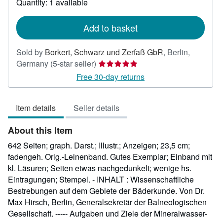
Quantity: 1 available
shipping
rates
Add to basket
Sold by
Borkert, Schwarz und Zerfaß GbR
,
Berlin,
Seller
Germany
(5-star seller)
rating
Free 30-day returns
5
out
Item details
Seller details
of
5
About this Item
stars
642 Seiten; graph. Darst.; Illustr.; Anzeigen; 23,5 cm;
fadengeh. Orig.-Leinenband. Gutes Exemplar; Einband mit
kl. Läsuren; Seiten etwas nachgedunkelt; wenige hs.
Eintragungen; Stempel. - INHALT : Wissenschaftliche
Bestrebungen auf dem Gebiete der Bäderkunde. Von Dr.
Max Hirsch, Berlin, Generalsekretär der Balneologischen
Gesellschaft. ----- Aufgaben und Ziele der Mineralwasser-