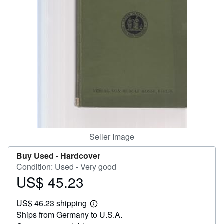
Help
CLOSE
Seller Image
Buy Used -
Hardcover
Condition: Used - Very good
US$ 45.23
Price
US$
US$ 46.23 shipping
45.23
Learn
Ships from Germany to U.S.A.
more
about