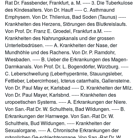
Rat Dr. Fassbender, Frankfurt, a. M. ----- 3. Die Tuberkulose
des Kindesalters. Von Dr. Hauff ----- C. Asthmaund
Emphysem. Von Dr. Thilenius, Bad Soden (Taunus) -----
Krankheiten des Herzens, Störungen des Blutkreislaufs.
Von Prof. Dr. Franz E. Groedel, Frankfurt a.M. -----
Krankheiten des Nahrungskanals und der grossen
Unterleibsdrüsen. ----- A. Krankheiten der Nase, der
Mundhöhle und des Rachens. Von Dr. P. Ramdohr,
Wiesbaden. ----- B. Ueber die Erkrankungen des Magen-
Darmkanals. Von Prof. Dr. L. Bogendörfer, Würzburg. -----
C. Leberschwellung (Leberhyperämie, Stauungsleber,
Fettleber, Lebercirrhose), Icterus catarrhalis, Gallensteine.
Von Dr. Paul May er, Karlsbad ----- D. Krankheiten der Milz.
Von Dr. Paul Mayer, Karlsbnd. ----- Krankheiten des
uropoetischen Systems. ----- A. Erkrankungen der Niere.
Von San.-Rat Dr. W. Schultheis, Bad Wildungen. ----- B.
Erkrankungen der Harnwege. Von San.-Rat Dr. W.
Schultheis, Bud Wildungen. ----- Krankheiten der
Sexualorgane. ----- A. Chronische Erkrankungen der
männlichen Ge-schlechtsorgane. Von San.-Rat Dr. W.