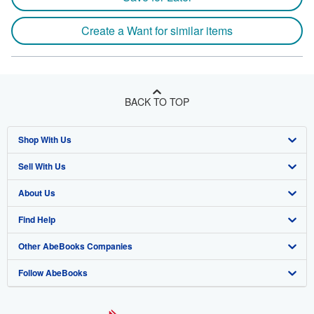
Create a Want for similar items
BACK TO TOP
Shop With Us
Sell With Us
Advanced Search
About Us
Browse Collections
Start Selling
Find Help
My Account
Join Our Affiliate Program
About AbeBooks
Other AbeBooks Companies
My Orders
Book Buyback
Media
Help
Follow AbeBooks
View Basket
Refer a seller
Careers
Customer Support
AbeBooks.co.uk
Forums
AbeBooks.de