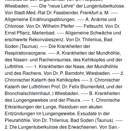
Wiesbaden. ----- Die "neue Lehre" der Lungentuberkulose.
Von Stadt-Med.-Rat Dr. Fassbender, Frankfurt a. M. -----
Allgemeine Ernährungsstörungen. ----- A. Anämie und
Chlorose. Von Dr. Wilhelm Pfeifer ----- Fettsucht. Von Dr.
Ernst Pflanz, Marienbad. ----- Allgemeine Schwäche und
erschwerte Rekonvaleszenz. Von Dr. Thilenius, Bad
Soden (Taunus). ----- Die Krankheiten der
Respirationsorgane. ----- A. Krankheiten der Mundhöhle,
des Nasen- und Rachenraumes. des Kehlkopfes und der
Luftröhre. ----- 1. Krankheiten der Nase, der Mundhöhle
und des Rachens. Von Dr. P. Bamdohr, Wiesbaden. ----- 2.
Chronischer Katarrh des Kehlkopfes ----- 3. Chronischer
Katarrh der Luftröhren Prof. Dr. Felix Blumenfeld, und der
Bronchialschleimhaut. ) Wiesbaden. ----- B. Krankheiten
des Lungengewebes und der Pleura. ----- 1. Chronische
Erkrankungen der Lunge, Residuen von akuten
Entzündungen im Lungengewebe, Exsudate in der
Pleurahöhle. Von Dr. Thilenius, Bad Soden (Taunus). -----
2. Die Lungentuberkulose des Erwachsenen. Von San.-