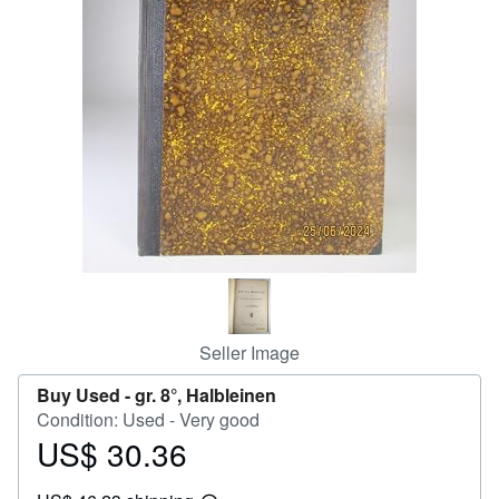
Help
CLOSE
Seller Image
Buy Used -
gr. 8°, Halbleinen
Condition: Used - Very good
US$ 30.36
Price
US$