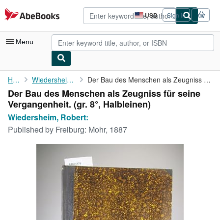
Skip to main content
AbeBooks.com
USD
Sign in
Site
shopping
preferences
Menu
My Account
Home
Wiedersheim, Robert:
Der Bau des Menschen als Zeugniss für seine Vergangenheit.
Der Bau des Menschen als Zeugniss für seine
My Purchases
Vergangenheit. (gr. 8°, Halbleinen)
Advanced Search
Wiedersheim, Robert:
Published by
Freiburg: Mohr, 1887
Browse Collections
Rare Books
Art & Collectibles
Textbooks
Sellers
Start Selling