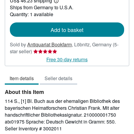
US$ 46.23 shipping
30.36
Learn
Ships from Germany to U.S.A.
more
about
Quantity: 1 available
shipping
rates
Add to basket
Sold by
Antiquariat Bookfarm
,
Löbnitz, Germany
(5-
Seller
star seller)
rating
Free 30-day returns
5
out
Item details
Seller details
of
5
About this Item
stars
114 S., [1] Bl. Buch aus der ehemaligen Bibliothek des
bayerischen Heimatforschers Christian Frank. Mit alter
handschriftlicher Bibliothekssignatur. 210000001750
atx01975 Sprache: Deutsch Gewicht in Gramm: 550.
Seller Inventory # 3002011