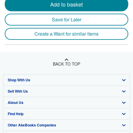
Add to basket
Save for Later
Create a Want for similar items
BACK TO TOP
Shop With Us
Sell With Us
Advanced Search
About Us
Browse Collections
Start Selling
Find Help
My Account
Join Our Affiliate Program
About AbeBooks
Other AbeBooks Companies
My Orders
Book Buyback
Media
Help