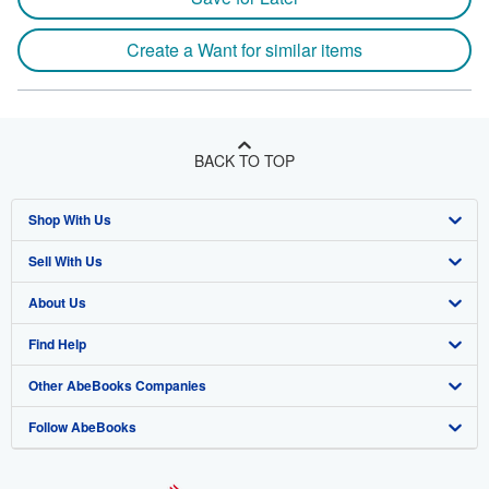
Create a Want for similar items
BACK TO TOP
Shop With Us
Sell With Us
Advanced Search
About Us
Browse Collections
Start Selling
Find Help
My Account
Join Our Affiliate Program
About AbeBooks
Other AbeBooks Companies
My Orders
Book Buyback
Media
Help
Follow AbeBooks
View Basket
Refer a seller
Careers
Customer Support
AbeBooks.co.uk
Forums
AbeBooks.de