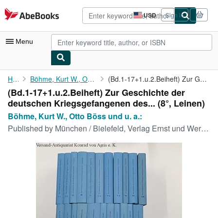
Skip to main content
AbeBooks.com
USD
Sign in
Site
shopping
preferences
Menu
My Account
Home
Böhme, Kurt W., Otto Böss und u. a.:
(Bd.1-17+1.u.2.Beiheft) Zur Geschichte der deutschen ...
(Bd.1-17+1.u.2.Beiheft) Zur Geschichte der
My Purchases
deutschen Kriegsgefangenen des... (8°, Leinen)
Advanced Search
Böhme, Kurt W., Otto Böss und u. a.:
Published by
München / Bielefeld, Verlag Ernst und Werner Gieseking, 1974
Browse Collections
Rare Books
Art & Collectibles
Textbooks
Sellers
Start Selling