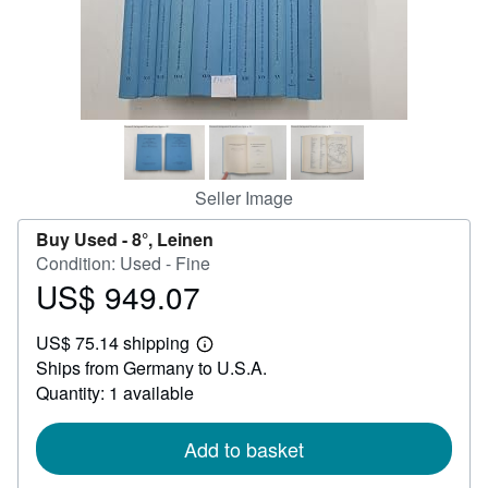
Help
CLOSE
Seller Image
Buy Used -
8°, Leinen
Condition: Used - Fine
US$ 949.07
Price
US$
US$ 75.14 shipping
949.07
Learn
Ships from Germany to U.S.A.
more
about
Quantity: 1 available
shipping
rates
Add to basket