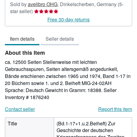
Sold by
avelibro OHG
,
Dinkelscherben, Germany
(5-
Seller
star seller)
rating
Free 30-day returns
5
out
Item details
Seller details
of
5
About this Item
stars
ca. 12500 Seiten Stellenweise mit leichten
Gebrauchsspuren, Seiten altersgemäß angedunkelt,
Bände erschienen zwischen 1965 und 1974, Band 1-17 in
20 Büchern sowie 1. und 2. Beiheft MIG-24-02AH
Sprache: Deutsch Gewicht in Gramm: 18388.
Seller
Inventory # 1876240
Contact seller
Report this item
Title
(Bd.1-17+1.u.2.Beiheft) Zur
Geschichte der deutschen
Kriegsgefangenen des Zweiten