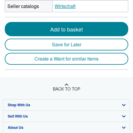
Seller catalogs
Wirtschaft
Add to basket
Save for Later
Create a Want for similar items
BACK TO TOP
Shop With Us
Sell With Us
Advanced Search
About Us
Browse Collections
Start Selling