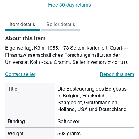
rating
Free 30-day returns
5
out
Item details
Seller details
of
5
About this Item
stars
Eigenverlag, Köln, 1955. 173 Seiten, kartoniert, Quart----
Finasnzwissenschatliches Forschungsinstitut an der
Universität Köln - 508 Gramm.
Seller Inventory # 4d1310
Contact seller
Report this item
Title
Die Besteuerung des Bergbaus
in Belgien, Frankreich,
Saargebiet, Großbritannien,
Holland, USA und Deutschland
Binding
Soft cover
Weight
508 grams