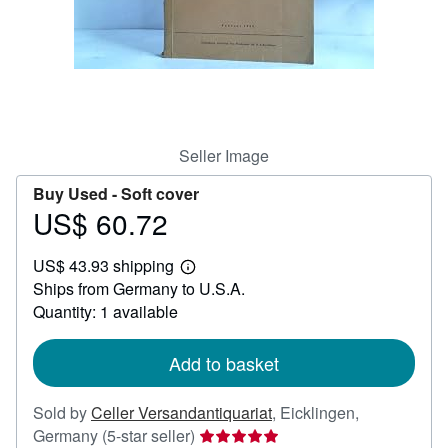
Help
CLOSE
Seller Image
Buy Used -
Soft cover
US$ 60.72
Price
US$
US$ 43.93 shipping
60.72
Learn
Ships from Germany to U.S.A.
more
about
Quantity: 1 available
shipping
rates
Add to basket
Sold by
Celler Versandantiquariat
,
Eicklingen,
Seller
Germany
(5-star seller)