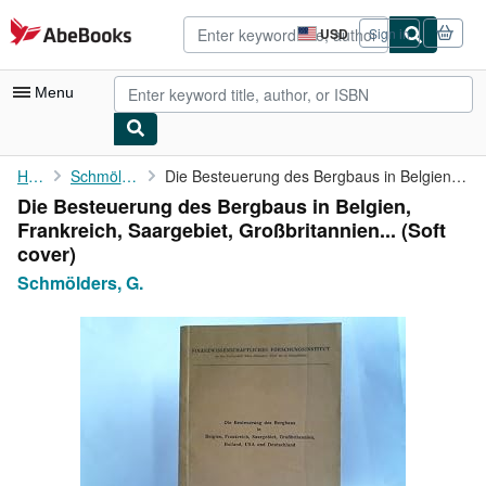
Skip to main content
AbeBooks.com
USD
Sign in
Site
shopping
preferences
Menu
My Account
Home
Schmölders, G.
Die Besteuerung des Bergbaus in Belgien, Frankreich, Saargebiet,...
Die Besteuerung des Bergbaus in Belgien,
My Purchases
Frankreich, Saargebiet, Großbritannien... (Soft
Advanced Search
cover)
Schmölders, G.
Browse Collections
Rare Books
Art & Collectibles
Textbooks
Sellers
Start Selling