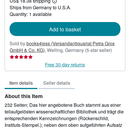
US$ 18.38 shipping
23.68
Learn
Ships from Germany to U.S.A.
more
about
Quantity: 1 available
shipping
rates
Add to basket
Sold by
books4less (Versandantiquariat Petra Gros
Seller
GmbH & Co. KG)
,
Welling, Germany
(5-star seller)
rating
5
Free 30-day returns
out
of
Item details
Seller details
5
stars
About this Item
232 Seiten; Das hier angebotene Buch stammt aus einer
teilaufgelösten wissenschaftlichen Bibliothek und trägt die
entsprechenden Kennzeichnungen (Rückenschild,
Instituts-Stempel.); neben dem oben aufgeführten Aufsatz