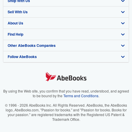
Shop With Us
Sell With Us
Advanced Search
About Us
Browse Collections
Start Selling
Find Help
My Account
Join Our Affiliate Program
About AbeBooks
Other AbeBooks Companies
My Orders
Book Buyback
Media
Help
Follow AbeBooks
View Basket
Refer a seller
Careers
Customer Support
AbeBooks.co.uk
Forums
AbeBooks.de
Privacy Policy
AbeBooks.fr
Your Ads Privacy Choices
AbeBooks.it
By using the Web site, you confirm that you have read, understood, and agreed
to be bound by the
Terms and Conditions
.
Designated Agent
AbeBooks Aus/NZ
© 1996 - 2026 AbeBooks Inc. All Rights Reserved. AbeBooks, the AbeBooks
logo, AbeBooks.com, "Passion for books." and "Passion for books. Books for
Accessibility
AbeBooks.ca
your passion." are registered trademarks with the Registered US Patent &
Trademark Office.
IberLibro.com