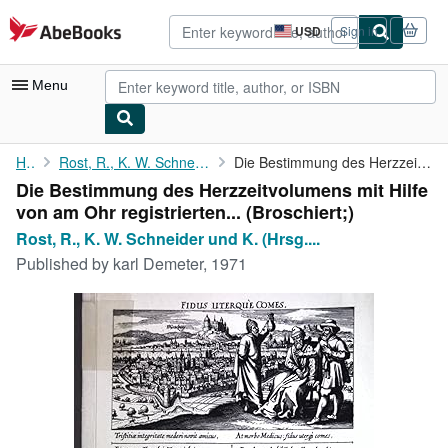
Skip to main content
AbeBooks.com
USD
Sign in
Site
shopping
preferences
Menu
My Account
Home
Rost, R., K. W. Schneider und K. (Hrsg.) Stucke:
Die Bestimmung des Herzzeitvolumens mit Hilfe von am Ohr ...
Die Bestimmung des Herzzeitvolumens mit Hilfe
My Purchases
von am Ohr registrierten... (Broschiert;)
Advanced Search
Rost, R., K. W. Schneider und K. (Hrsg....
Published by
karl Demeter, 1971
Browse Collections
Rare Books
Art & Collectibles
Textbooks
Sellers
Start Selling