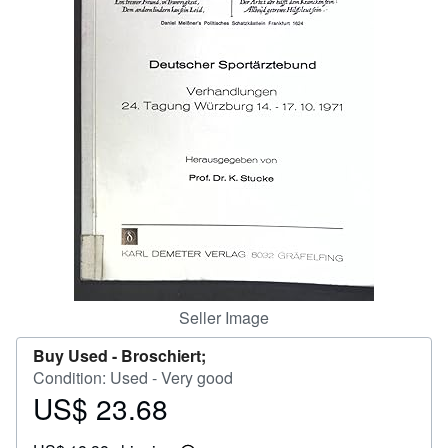
Help
CLOSE
Seller Image
Buy Used -
Broschiert;
Condition: Used - Very good
US$ 23.68
Price
US$