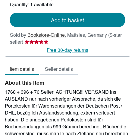
about
Quantity: 1 available
shipping
rates
Add to basket
Sold by
Bookstore-Online
,
Mattsies, Germany
(5-star
Seller
seller)
rating
Free 30-day returns
5
out
Item details
Seller details
of
5
About this Item
stars
1768 + 396 + 76 Seiten ACHTUNG!!! VERSAND ins
AUSLAND nur nach vorheriger Absprache, da sich die
Portokosten für Warensendungen der Deutschen Post /
DHL, bezüglich Auslandssendung, extrem verteuert
haben. Die angegebenen Portokosten sind für
Büchersendungen bis 999 Gramm berechnet. Bücher die
schwerer sind, muss man je nach Zielland neu berechnen.