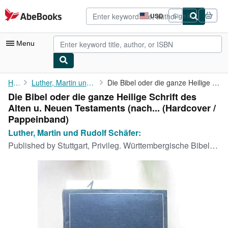
Skip to main content
AbeBooks.com
USD
Sign in
Site
shopping
preferences
Menu
My Account
Home
Luther, Martin und Rudolf Schäfer:
Die Bibel oder die ganze Heilige Schrift des Alten u. Neuen ...
Die Bibel oder die ganze Heilige Schrift des
My Purchases
Alten u. Neuen Testaments (nach... (Hardcover /
Advanced Search
Pappeinband)
Luther, Martin und Rudolf Schäfer:
Browse Collections
Published by
Stuttgart, Privileg. Württembergische Bibelanstalt, 1932
Rare Books
Art & Collectibles
Textbooks
Sellers
Start Selling