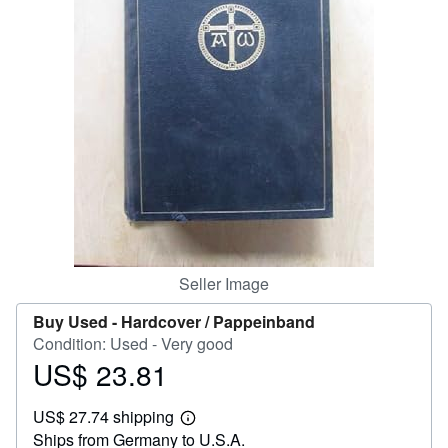
Help
CLOSE
Seller Image
Buy Used -
Hardcover / Pappeinband
Condition: Used - Very good
US$ 23.81
Price
US$
US$ 27.74 shipping
23.81
Learn
Ships from Germany to U.S.A.
more