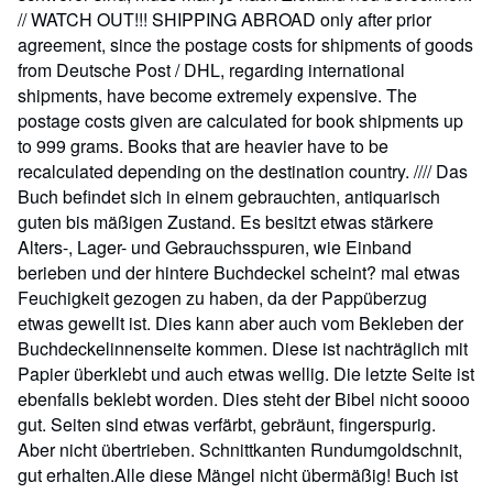
// WATCH OUT!!! SHIPPING ABROAD only after prior
agreement, since the postage costs for shipments of goods
from Deutsche Post / DHL, regarding international
shipments, have become extremely expensive. The
postage costs given are calculated for book shipments up
to 999 grams. Books that are heavier have to be
recalculated depending on the destination country. //// Das
Buch befindet sich in einem gebrauchten, antiquarisch
guten bis mäßigen Zustand. Es besitzt etwas stärkere
Alters-, Lager- und Gebrauchsspuren, wie Einband
berieben und der hintere Buchdeckel scheint? mal etwas
Feuchigkeit gezogen zu haben, da der Pappüberzug
etwas gewellt ist. Dies kann aber auch vom Bekleben der
Buchdeckelinnenseite kommen. Diese ist nachträglich mit
Papier überklebt und auch etwas wellig. Die letzte Seite ist
ebenfalls beklebt worden. Dies steht der Bibel nicht soooo
gut. Seiten sind etwas verfärbt, gebräunt, fingerspurig.
Aber nicht übertrieben. Schnittkanten Rundumgoldschnit,
gut erhalten.Alle diese Mängel nicht übermäßig! Buch ist