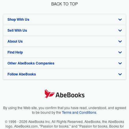
BACK TO TOP
Shop With Us
Sell With Us
Advanced Search
About Us
Browse Collections
Start Selling
Find Help
My Account
Join Our Affiliate Program
About AbeBooks
Other AbeBooks Companies
My Orders
Book Buyback
Media
Help
Follow AbeBooks
View Basket
Refer a seller
Careers
Customer Support
AbeBooks.co.uk
Forums
AbeBooks.de
Privacy Policy
AbeBooks.fr
Your Ads Privacy Choices
AbeBooks.it
By using the Web site, you confirm that you have read, understood, and agreed
to be bound by the
Terms and Conditions
.
Designated Agent
AbeBooks Aus/NZ
© 1996 - 2026 AbeBooks Inc. All Rights Reserved. AbeBooks, the AbeBooks
logo, AbeBooks.com, "Passion for books." and "Passion for books. Books for
Accessibility
AbeBooks.ca