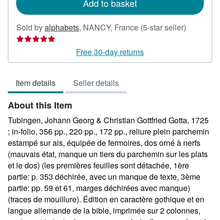
Add to basket
Seller
Sold by
alphabets
,
NANCY, France
(5-star seller)
rating
5
Free 30-day returns
out
of
Item details
Seller details
5
stars
About this Item
Tubingen, Johann Georg & Christian Gottfried Gotta, 1725
; in-folio, 356 pp., 220 pp., 172 pp., reliure plein parchemin
estampé sur ais, équipée de fermoires, dos orné à nerfs
(mauvais état, manque un tiers du parchemin sur les plats
et le dos) (les premières feuilles sont détachée, 1ère
partie: p. 353 déchirée, avec un manque de texte, 3ème
partie: pp. 59 et 61, marges déchirées avec manque)
(traces de mouillure). Édition en caractère gothique et en
langue allemande de la bible, imprimée sur 2 colonnes,