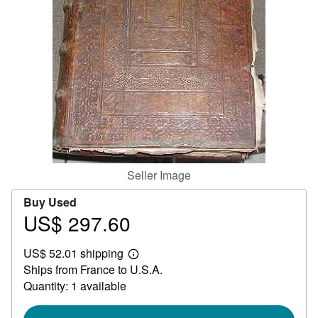
Help
CLOSE
Seller Image
Buy Used
US$ 297.60
Price
US$
US$ 52.01 shipping
297.60
Learn
Ships from France to U.S.A.
more
about
Quantity: 1 available
shipping
rates