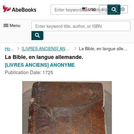
Skip to main content
AbeBooks.com
USD
Sign in
Site
shopping
preferences
Menu
My Account
Home
[LIVRES ANCIENS] ANONYME
La Bible, en langue allemande.
La Bible, en langue allemande.
My Purchases
[LIVRES ANCIENS] ANONYME
Advanced Search
Publication Date:
1725
Browse Collections
Rare Books
Art & Collectibles
Textbooks
Sellers
Start Selling