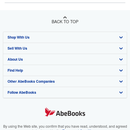
BACK TO TOP
Shop With Us
Sell With Us
Advanced Search
About Us
Browse Collections
Start Selling
Find Help
My Account
Join Our Affiliate Program
About AbeBooks
Other AbeBooks Companies
My Orders
Book Buyback
Media
Help
Follow AbeBooks
View Basket
Refer a seller
Careers
Customer Support
AbeBooks.co.uk
Forums
AbeBooks.de
Privacy Policy
AbeBooks.fr
Your Ads Privacy Choices
AbeBooks.it
By using the Web site, you confirm that you have read, understood, and agreed