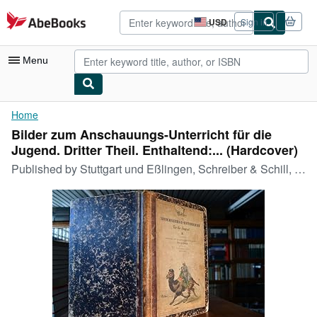
Skip to main content
AbeBooks.com
USD
Sign in
Site
shopping
preferences
Menu
My Account
Home
Bilder zum Anschauungs-Unterricht für die
My Purchases
Jugend. Dritter Theil. Enthaltend:... (Hardcover)
Advanced Search
Published by
Stuttgart und Eßlingen, Schreiber & Schill, [1844]., 1844
Browse Collections
Rare Books
Art & Collectibles
Textbooks
Sellers
Start Selling