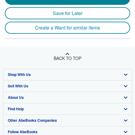
Save for Later
Create a Want for similar items
BACK TO TOP
Shop With Us
Sell With Us
Advanced Search
About Us
Browse Collections
Start Selling
Find Help
My Account
Join Our Affiliate Program
About AbeBooks
Other AbeBooks Companies
My Orders
Book Buyback
Media
Help
Follow AbeBooks
View Basket
Refer a seller
Careers
Customer Support
AbeBooks.co.uk