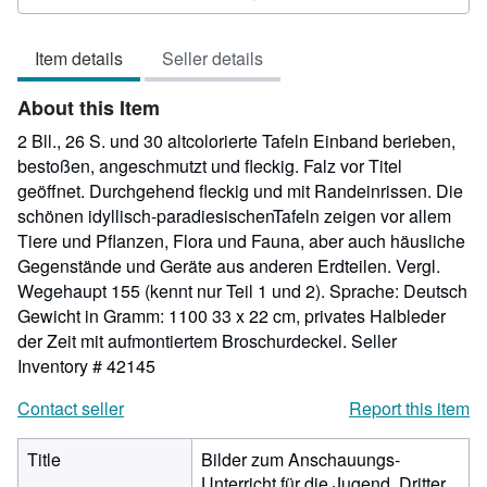
5
out
Item details
Seller details
of
5
About this Item
stars
2 Bll., 26 S. und 30 altcolorierte Tafeln Einband berieben,
bestoßen, angeschmutzt und fleckig. Falz vor Titel
geöffnet. Durchgehend fleckig und mit Randeinrissen. Die
schönen idyllisch-paradiesischenTafeln zeigen vor allem
Tiere und Pflanzen, Flora und Fauna, aber auch häusliche
Gegenstände und Geräte aus anderen Erdteilen. Vergl.
Wegehaupt 155 (kennt nur Teil 1 und 2). Sprache: Deutsch
Gewicht in Gramm: 1100 33 x 22 cm, privates Halbleder
der Zeit mit aufmontiertem Broschurdeckel.
Seller
Inventory # 42145
Contact seller
Report this item
Title
Bilder zum Anschauungs-
Unterricht für die Jugend. Dritter