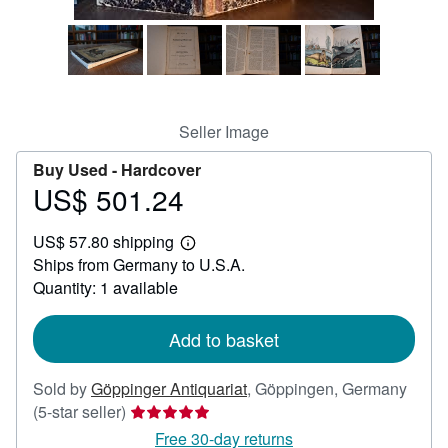
Help
CLOSE
Seller Image
Buy Used -
Hardcover
US$ 501.24
Price
US$
US$ 57.80 shipping
501.24
Learn
Ships from Germany to U.S.A.
more
about
Quantity: 1 available
shipping
rates
Add to basket
Sold by
Göppinger Antiquariat
,
Göppingen, Germany
Seller
(5-star seller)
rating
Free 30-day returns