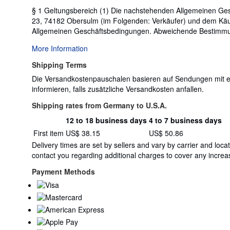
§ 1 Geltungsbereich (1) Die nachstehenden Allgemeinen Gesc
23, 74182 Obersulm (im Folgenden: Verkäufer) und dem Käufe
Allgemeinen Geschäftsbedingungen. Abweichende Bestimmunge
More Information
Shipping Terms
Die Versandkostenpauschalen basieren auf Sendungen mit ein
informieren, falls zusätzliche Versandkosten anfallen.
Shipping rates from Germany to U.S.A.
12 to 18 business days
4 to 7 business days
Order
Shipping
First item
US$ 38.15
US$ 50.86
quantity
rates
Delivery times are set by sellers and vary by carrier and lo
from
contact you regarding additional charges to cover any increas
Germany
to
Payment Methods
U.S.A.