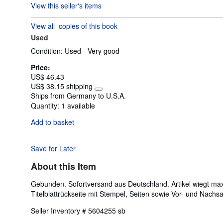
View this seller's items
5
out
View all
copies of this book
of
Used
5
stars
Condition: Used - Very good
Price:
US$ 46.43
US$ 38.15 shipping
Learn
Ships from Germany to U.S.A.
more
Quantity:
1 available
about
shipping
Add to basket
rates
Save for Later
About this Item
Gebunden. Sofortversand aus Deutschland. Artikel wiegt max
Titelblattrückseite mit Stempel, Seiten sowie Vor- und Nachsa
Seller Inventory # 5604255 sb