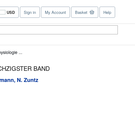
USD
Sign in
My Account
Basket
Help
Site
shopping
preferences
siologie ...
DSECHZIGSTER BAND
rmann, N. Zuntz