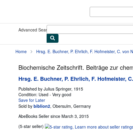
Skip to main content
AbeBooks.com
Advanced Search
Browse Collections
Rare Books
Art & Collect
Home
Hrsg. E. Buchner, P. Ehrlich, F. Hofmeister, C. von N
Biochemische Zeitschrift. Beiträge zur 
Hrsg. E. Buchner, P. Ehrlich, F. Hofmeister,
Published by
Julius Springer, 1915
Condition: Used - Very good
Save for Later
Sold by
biblion2
,
Obersulm, Germany
AbeBooks Seller since March 3, 2015
Seller
(5-star seller)
rating