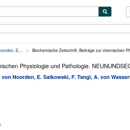
ibles
Textbooks
Sellers
Start Selling
oorden, E....
Biochemische Zeitschrift. Beiträge zur chemischen Phy
chemischen Physiologie und Pathologie. NEUNUN
 C. von Noorden, E. Salkowski, F. Tangl, A. von Wasse