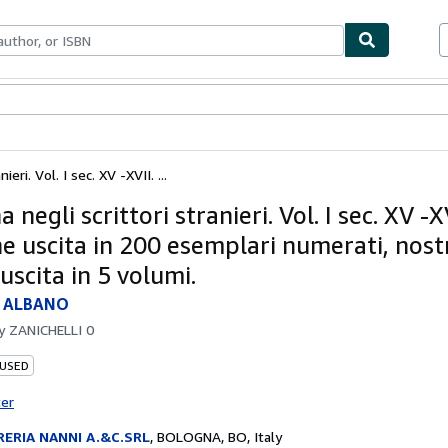
bles
Textbooks
Sellers
Start Selling
eri. Vol. I sec. XV -XVII. ...
 negli scrittori stranieri. Vol. I sec. XV -X
ne uscita in 200 esemplari numerati, nostr
uscita in 5 volumi.
I ALBANO
by
ZANICHELLI 0
 USED
ter
RERIA NANNI A.&C.SRL
,
BOLOGNA, BO, Italy