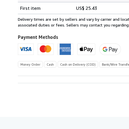
Shipping
quantity
First item
US$ 25.43
rates
from
Delivery times are set by sellers and vary by carrier and lo
Italy
associated duties or fees. Sellers may contact you regarding
to
U.S.A.
Payment Methods
Money Order
Cash
Cash on Delivery (COD)
Bank/Wire Transf