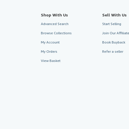
Shop With Us
Sell With Us
Advanced Search
Start Selling
Browse Collections
Join Our Affilia
My Account
Book Buyback
My Orders
Refer a seller
View Basket