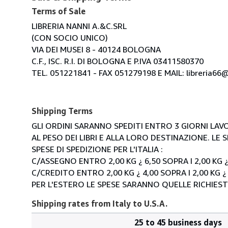
Terms of Sale
LIBRERIA NANNI A.&C.SRL
(CON SOCIO UNICO)
VIA DEI MUSEI 8 - 40124 BOLOGNA
C.F., ISC. R.I. DI BOLOGNA E P.IVA 03411580370
TEL. 051221841 - FAX 051279198 E MAIL: libreria66@l
Shipping Terms
GLI ORDINI SARANNO SPEDITI ENTRO 3 GIORNI LAVO
AL PESO DEI LIBRI E ALLA LORO DESTINAZIONE. L
SPESE DI SPEDIZIONE PER L'ITALIA :
C/ASSEGNO ENTRO 2,00 KG ¿ 6,50 SOPRA I 2,00 KG ¿
C/CREDITO ENTRO 2,00 KG ¿ 4,00 SOPRA I 2,00 KG ¿
PER L'ESTERO LE SPESE SARANNO QUELLE RICHIEST
Shipping rates from Italy to U.S.A.
25 to 45 business days
Order