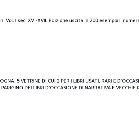
ri. Vol. I sec. XV -XVII. Edizione uscita in 200 esemplari numera
NA. 5 VETRINE DI CUI 2 PER I LIBRI USATI, RARI E D'OCCA
PARIGINO DEI LIBRI D'OCCASIONE DI NARRATIVA E VECCHIE R