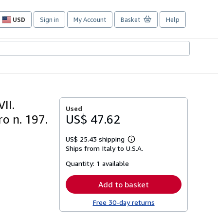
USD
Sign in
My Account
Basket
Help
Site
shopping
preferences
VII.
Used
o n. 197.
US$ 47.62
US$ 25.43 shipping
Learn
Ships from Italy to U.S.A.
more
about
Quantity:
1 available
shipping
rates
Add to basket
Free 30-day returns