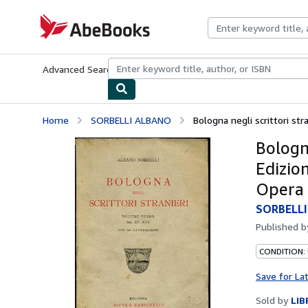
Skip to main content
AbeBooks.com
Advanced Search
Browse Collections
Rare Books
Art & Collecti
Home
SORBELLI ALBANO
Bologna negli scrittori strani
Bologna
Edizio
Opera 
SORBELL
Published 
CONDITION:
Save for La
Sold by
LIB