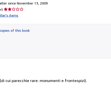
ller since November 13, 2009
Seller
r)
rating
ller's items
2
out
of
copies of this book
5
stars
i (di cui parecchie rare: monumenti e frontespizi).