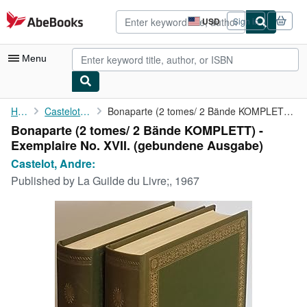
Skip to main content
AbeBooks.com
USD
Sign in
Site
shopping
preferences
Menu
My Account
Home
Castelot, Andre:
Bonaparte (2 tomes/ 2 Bände KOMPLETT) - Exemplaire No. XVII.
Bonaparte (2 tomes/ 2 Bände KOMPLETT) -
My Purchases
Exemplaire No. XVII. (gebundene Ausgabe)
Advanced Search
Castelot, Andre:
Published by
La Guilde du Livre;, 1967
Browse Collections
Rare Books
Art & Collectibles
Textbooks
Sellers
Start Selling