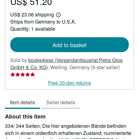
US$ 51.20
Price
US$
US$ 23.06 shipping
51.20
Learn
Ships from Germany to U.S.A.
more
about
Quantity: 1 available
shipping
rates
Add to basket
Sold by
books4less (Versandantiquariat Petra Gros
Seller
GmbH & Co. KG)
,
Welling, Germany
(5-star seller)
rating
5
Free 30-day returns
out
of
Item details
Seller details
5
stars
About this Item
334/ 344 Seiten; Die hier angebotenen Bände befinden
sich in einem ordentlich erhaltenen Zustand; nummerierte