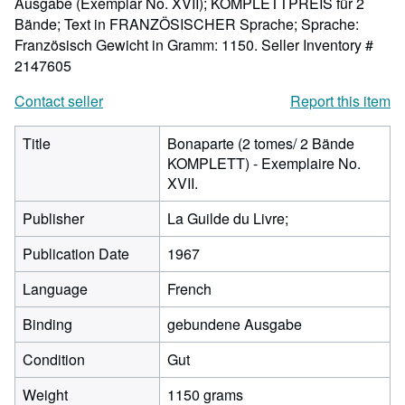
Ausgabe (Exemplar No. XVII); KOMPLETTPREIS für 2
Bände; Text in FRANZÖSISCHER Sprache; Sprache:
Französisch Gewicht in Gramm: 1150.
Seller Inventory #
2147605
Contact seller
Report this item
Title
Bonaparte (2 tomes/ 2 Bände
KOMPLETT) - Exemplaire No.
XVII.
Publisher
La Guilde du Livre;
Publication Date
1967
Language
French
Binding
gebundene Ausgabe
Condition
Gut
Weight
1150 grams