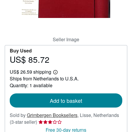
Help
CLOSE
Seller Image
Buy Used
US$ 85.72
Price
US$
US$ 26.59 shipping
85.72
Learn
Ships from Netherlands to U.S.A.
more
about
Quantity: 1 available
shipping
rates
Add to basket
Sold by
Grimbergen Booksellers
,
Lisse, Netherlands
Seller
(3-star seller)
rating
Free 30-day returns