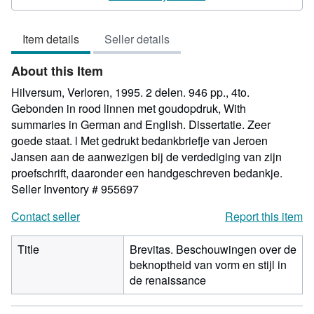
3
out
Item details
Seller details
of
5
About this Item
stars
Hilversum, Verloren, 1995. 2 delen. 946 pp., 4to.
Gebonden in rood linnen met goudopdruk, With
summaries in German and English. Dissertatie. Zeer
goede staat. l Met gedrukt bedankbriefje van Jeroen
Jansen aan de aanwezigen bij de verdediging van zijn
proefschrift, daaronder een handgeschreven bedankje.
Seller Inventory # 955697
Contact seller
Report this item
Title
Brevitas. Beschouwingen over de
beknoptheid van vorm en stijl in
de renaissance