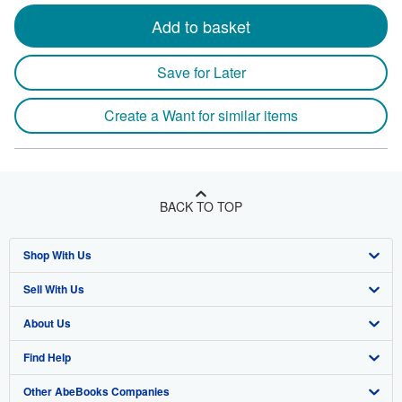
Add to basket
Save for Later
Create a Want for similar items
BACK TO TOP
Shop With Us
Sell With Us
Advanced Search
About Us
Browse Collections
Start Selling
Find Help
My Account
Join Our Affiliate Program
About AbeBooks
Other AbeBooks Companies
My Orders
Book Buyback
Media
Help