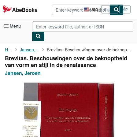
Skip to main content
AbeBooks.com
USD
Sign in
Site
shopping
preferences
Menu
My Account
Home
Jansen, Jeroen
Brevitas. Beschouwingen over de beknoptheid van vorm en stijl in...
Brevitas. Beschouwingen over de beknoptheid
My Purchases
van vorm en stijl in de renaissance
Advanced Search
Jansen, Jeroen
Browse Collections
Rare Books
Art & Collectibles
Textbooks
Sellers
Start Selling