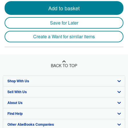
Add to basket
Save for Later
Create a Want for similar items
BACK TO TOP
Shop With Us
Sell With Us
Advanced Search
About Us
Browse Collections
Start Selling
Find Help
My Account
Join Our Affiliate Program
About AbeBooks
Other AbeBooks Companies
My Orders
Book Buyback
Media
Help