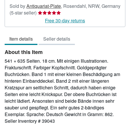
Sold by
Antiquariat-Plate
,
Rosendahl, NRW, Germany
Seller
(5-star seller)
rating
Free 30-day returns
5
out
Item details
Seller details
of
5
About this Item
stars
541 + 635 Seiten. 18 cm. Mit einigen Illustrationen.
Frakturschrift. Farbiger Kopfschnitt. Goldgeprägter
Buchrücken. Band 1 mit einer kleinen Beschädigung am
hinteren Einbanddeckel. Band 2 mit einer längeren
Kratzspur am seitlichen Schnitt, dadurch haben einige
Seiten eine leicht Knickspur. Der obere Buchrücken ist
leicht lädiert. Ansonsten sind beide Bände innen sehr
sauber und gespflegt. Ein sehr gutes 2-bändiges
Exemplar. Sprache: Deutsch Gewicht in Gramm: 862.
Seller Inventory # 39043