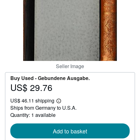
Help
CLOSE
Seller Image
Buy Used -
Gebundene Ausgabe.
US$ 29.76
Price
US$
US$ 46.11 shipping
29.76
Learn
Ships from Germany to U.S.A.
more
about
Quantity: 1 available
shipping
rates
Add to basket