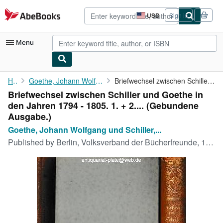
Skip to main content
AbeBooks.com
USD
Sign in
Site
shopping
preferences
Menu
My Account
Home
Goethe, Johann Wolfgang und Schiller, Friedrich:
Briefwechsel zwischen Schiller und Goethe in den Jahren 1794 - ...
Briefwechsel zwischen Schiller und Goethe in
My Purchases
den Jahren 1794 - 1805. 1. + 2.... (Gebundene
Advanced Search
Ausgabe.)
Goethe, Johann Wolfgang und Schiller,...
Browse Collections
Published by
Berlin, Volksverband der Bücherfreunde, 1924
Rare Books
Art & Collectibles
Textbooks
Sellers
Start Selling