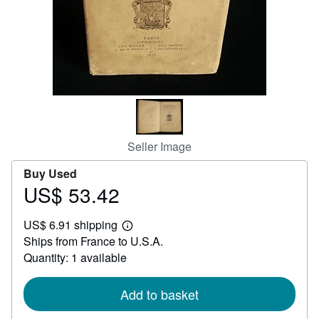
Help
CLOSE
Seller Image
Buy Used
US$ 53.42
Price
US$
US$ 6.91 shipping
53.42
Learn
Ships from France to U.S.A.
more
about
Quantity: 1 available
shipping
rates
Add to basket