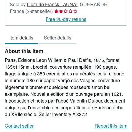
Sold by
Librairie Franck LAUNAI
,
GUERANDE,
Seller
France
(2-star seller)
rating
Free 30-day returns
2
out
Item details
Seller details
of
5
About this Item
stars
Paris, Editions Leon Willem & Paul Daffis, 1875, format
165x115mm, broché, couverture rempliée, 193 pages,
tirage unique à 350 exemplaires numérotés, celui-ci porte
le numéro 180 sur papier vergé des Vosges, couverture
légèrement brunie et quelques rousseurs sinon bel
exemplaire. Nouvelle édition d'un ouvrage paru en 1621,
introduction et notes par l'abbé Valentin Dufour, document
unique sur l'ensemble des corporations de Paris au début
du XVIIe siècle.
Seller Inventory # 3372
Contact seller
Report this item