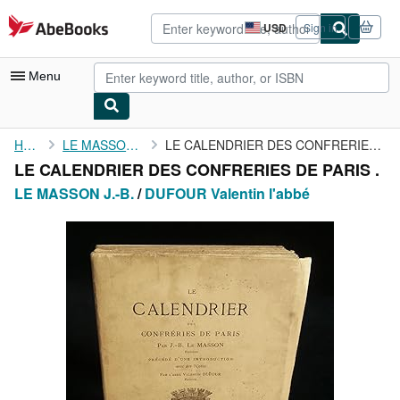
Skip to main content
AbeBooks.com
USD
Sign in
Site
shopping
preferences
Menu
My Account
Home
LE MASSON J.-B.
LE CALENDRIER DES CONFRERIES DE PARIS .
LE CALENDRIER DES CONFRERIES DE PARIS .
My Purchases
LE MASSON J.-B.
/
DUFOUR Valentin l'abbé
Advanced Search
Browse Collections
Rare Books
Art & Collectibles
Textbooks
Sellers
Start Selling