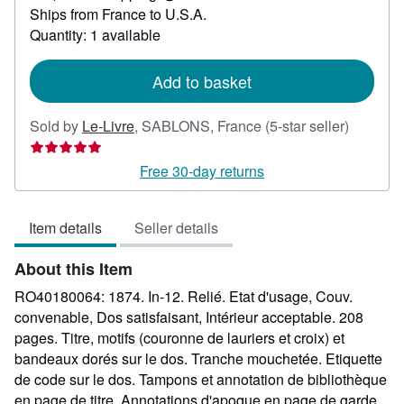
Learn
Ships from France to U.S.A.
more
about
Quantity: 1 available
shipping
rates
Add to basket
Seller
Sold by
Le-Livre
,
SABLONS, France
(5-star seller)
rating
5
Free 30-day returns
out
of
Item details
Seller details
5
stars
About this Item
RO40180064: 1874. In-12. Relié. Etat d'usage, Couv.
convenable, Dos satisfaisant, Intérieur acceptable. 208
pages. Titre, motifs (couronne de lauriers et croix) et
bandeaux dorés sur le dos. Tranche mouchetée. Etiquette
de code sur le dos. Tampons et annotation de bibliothèque
en page de titre. Annotations d'apoque en page de garde.