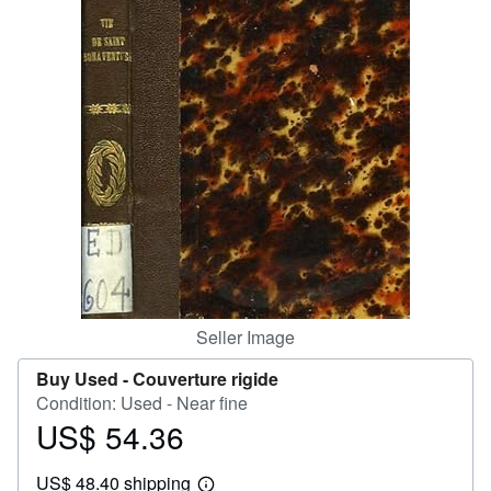
Help
CLOSE
Seller Image
Buy Used -
Couverture rigide
Condition: Used - Near fine
US$ 54.36
Price
US$
US$ 48.40 shipping
54.36