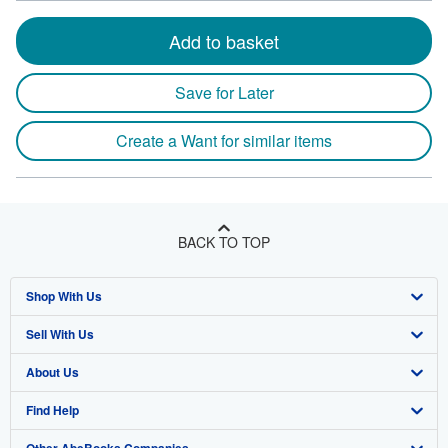
Add to basket
Save for Later
Create a Want for similar items
BACK TO TOP
Shop With Us
Sell With Us
Advanced Search
About Us
Browse Collections
Start Selling
Find Help
My Account
Join Our Affiliate Program
About AbeBooks