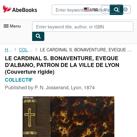
Skip to main content
AbeBooks.com
USD
Sign in
Site
shopping
preferences
Menu
My Account
Home
COLLECTIF
LE CARDINAL S. BONAVENTURE, EVEQUE D'ALBANO, PATRON DE LA VILLE ...
LE CARDINAL S. BONAVENTURE, EVEQUE
My Purchases
D'ALBANO, PATRON DE LA VILLE DE LYON
Advanced Search
(Couverture rigide)
COLLECTIF
Browse Collections
Published by
P. N. Josserand, Lyon, 1874
Rare Books
Art & Collectibles
Textbooks
Sellers
Start Selling