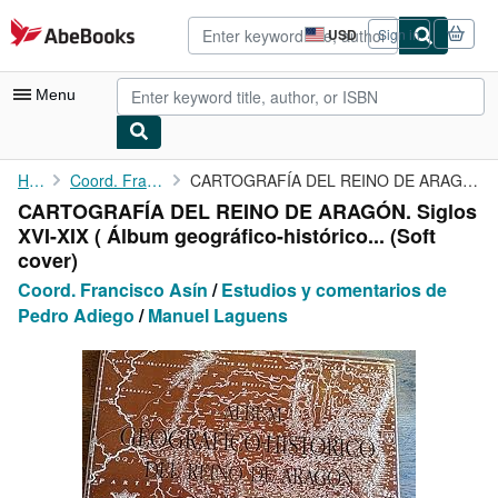
Skip to main content
AbeBooks.com
USD
Sign in
Site
shopping
preferences
Menu
My Account
Home
Coord. Francisco Asín
CARTOGRAFÍA DEL REINO DE ARAGÓN. Siglos XVI-XIX ( Álbum ...
CARTOGRAFÍA DEL REINO DE ARAGÓN. Siglos
My Purchases
XVI-XIX ( Álbum geográfico-histórico... (Soft
Advanced Search
cover)
Coord. Francisco Asín
/
Estudios y comentarios de
Browse Collections
Pedro Adiego
/
Manuel Laguens
Rare Books
Art & Collectibles
Textbooks
Sellers
Start Selling