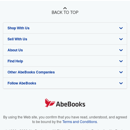
BACK TO TOP
Shop With Us
Sell With Us
Advanced Search
About Us
Browse Collections
Start Selling
Find Help
My Account
Join Our Affiliate Program
About AbeBooks
Other AbeBooks Companies
My Orders
Book Buyback
Media
Help
Follow AbeBooks
View Basket
Refer a seller
Careers
Customer Support
AbeBooks.co.uk
Forums
AbeBooks.de
Privacy Policy
AbeBooks.fr
Your Ads Privacy Choices
AbeBooks.it
By using the Web site, you confirm that you have read, understood, and agreed
to be bound by the
Terms and Conditions
.
Designated Agent
AbeBooks Aus/NZ