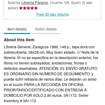
Sold by
Librería Páramo
,
Urueña, VA, Spain
(5-star
Seller
seller)
rating
Free 30-day returns
5
out
Item details
Seller details
of
5
About this Item
stars
Librería General, Zaragoza 1986, 148 p., tapa dura con
sobrecubierta, 38x28 cm. Muy buen estado. //// Nota de la
librería: Si no se especifica en la descripción anterior, los
libros no tienen subrayados, anotaciones, firmas o
defectos reseñables. ATENCIÓN: EL ENVÍO GRATUITO
ES ORDINARIO SIN NÚMERO DE SEGUIMIENTO, y
puede sufrir retrasos de varios días. Le dejarán un aviso
en el buzón PARA LA RECOGIDA EN OFICINA.
PRIORITARIO/CERTIFICADO CON ENTREGA A
DOMICILIO POR SOLO 2,90 euros. 3A1172.
Seller
Inventory # 3A1172