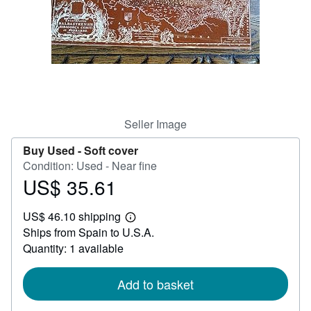
Help
CLOSE
Seller Image
Buy Used -
Soft cover
Condition: Used - Near fine
US$ 35.61
Price
US$
US$ 46.10 shipping
35.61
Learn
Ships from Spain to U.S.A.
more
about
Quantity: 1 available
shipping
rates
Add to basket