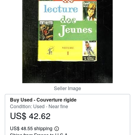
Help
CLOSE
Seller Image
Buy Used -
Couverture rigide
Condition: Used - Near fine
US$ 42.62
Price
US$
US$ 48.55 shipping
42.62
Learn