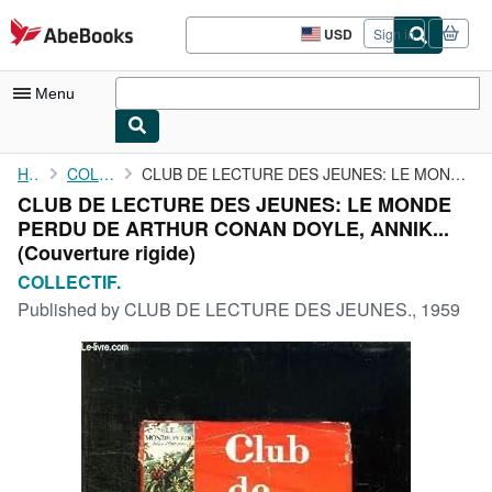
Skip to main content
AbeBooks.com
USD
Sign in
Site
shopping
preferences
Menu
My Account
Home
COLLECTIF.
CLUB DE LECTURE DES JEUNES: LE MONDE PERDU DE ARTHUR CONAN DOYLE...
CLUB DE LECTURE DES JEUNES: LE MONDE
My Purchases
PERDU DE ARTHUR CONAN DOYLE, ANNIK...
Advanced Search
(Couverture rigide)
COLLECTIF.
Browse Collections
Published by
CLUB DE LECTURE DES JEUNES., 1959
Rare Books
Art & Collectibles
Textbooks
Sellers
Start Selling