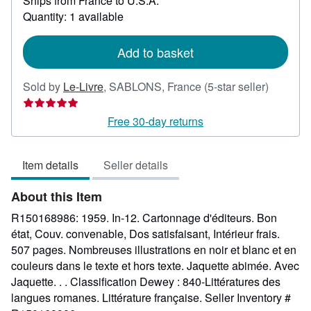
Ships from France to U.S.A.
more
about
Quantity: 1 available
shipping
rates
Add to basket
Seller
Sold by
Le-Livre
,
SABLONS, France
(5-star seller)
rating
5
Free 30-day returns
out
of
Item details
Seller details
5
stars
About this Item
R150168986: 1959. In-12. Cartonnage d'éditeurs. Bon
état, Couv. convenable, Dos satisfaisant, Intérieur frais.
507 pages. Nombreuses illustrations en noir et blanc et en
couleurs dans le texte et hors texte. Jaquette abimée. Avec
Jaquette. . . Classification Dewey : 840-Littératures des
langues romanes. Littérature française.
Seller Inventory #