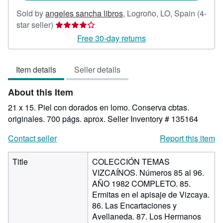
Sold by
angeles sancha libros
,
Logroño, LO, Spain
(4-
Seller
star seller)
rating
Free 30-day returns
4
out
Item details
Seller details
of
5
About this Item
stars
21 x 15. Piel con dorados en lomo. Conserva cbtas.
originales. 700 págs. aprox.
Seller Inventory # 135164
Contact seller
Report this item
Title
COLECCIÓN TEMAS
VIZCAÍNOS. Números 85 al 96.
AÑO 1982 COMPLETO. 85.
Ermitas en el apisaje de Vizcaya.
86. Las Encartaciones y
Avellaneda. 87. Los Hermanos