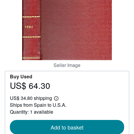
Help
CLOSE
Seller Image
Buy Used
US$ 64.30
Price
US$
US$ 34.80 shipping
64.30
Learn
Ships from Spain to U.S.A.
more
about
Quantity: 1 available
shipping
rates
Add to basket