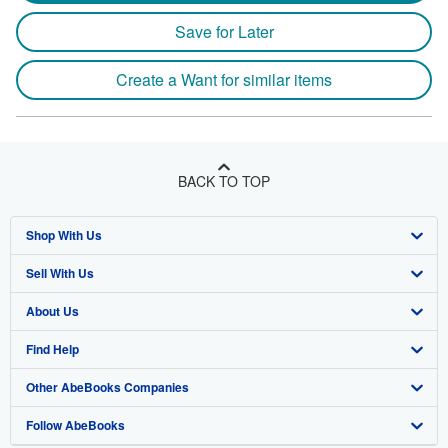
Save for Later
Create a Want for similar items
BACK TO TOP
Shop With Us
Sell With Us
Advanced Search
About Us
Browse Collections
Start Selling
Find Help
My Account
Join Our Affiliate Program
About AbeBooks
Other AbeBooks Companies
My Orders
Book Buyback
Media
Help
Follow AbeBooks
View Basket
Refer a seller
Careers
Customer Support
AbeBooks.co.uk