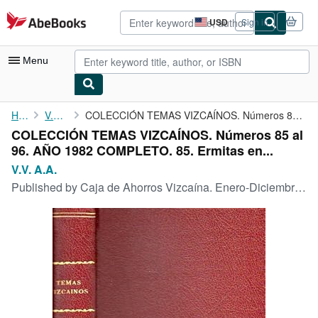
Skip to main content
AbeBooks.com
USD
Sign in
Site
shopping
preferences
Menu
My Account
Home
V.V. A.A.
COLECCIÓN TEMAS VIZCAÍNOS. Números 85 al 96. AÑO 1982 COMPLETO. ...
COLECCIÓN TEMAS VIZCAÍNOS. Números 85 al
My Purchases
96. AÑO 1982 COMPLETO. 85. Ermitas en...
Advanced Search
V.V. A.A.
Published by
Caja de Ahorros Vizcaína. Enero-Diciembre 1982., Bilbao., 1982
Browse Collections
Rare Books
Art & Collectibles
Textbooks
Sellers
Start Selling