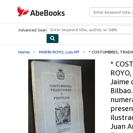
Skip to main content
AbeBooks.com
Advanced Search
Browse Collections
Rare Books
Art & Collecti
Home
MARÍN ROYO, Luis Mª
* COSTUMBRES, TRADICI
* COS
ROYO, 
Jaime 
Bilbao
numera
presen
ilustr
Juan A