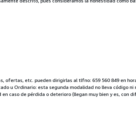
samente descrito, pues consideramos la honestidad como ba
 ofertas, etc. pueden dirigirlas al tlfno: 659 560 849 en hora
icado u Ordinario: esta segunda modalidad no lleva código n
 en caso de pérdida o deterioro (llegan muy bien y es, con d