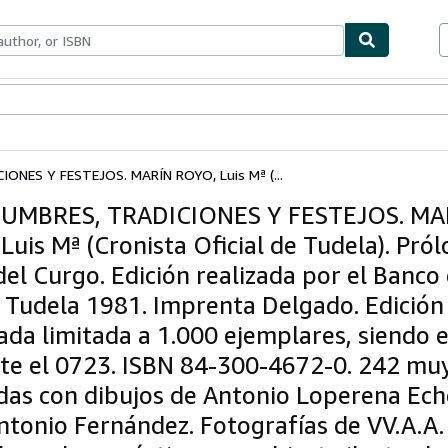
bles
Textbooks
Sellers
Start Selling
ONES Y FESTEJOS. MARÍN ROYO, Luis Mª (...
TUMBRES, TRADICIONES Y FESTEJOS. MA
Luis Mª (Cronista Oficial de Tudela). Pró
del Curgo. Edición realizada por el Banco
. Tudela 1981. Imprenta Delgado. Edición
da limitada a 1.000 ejemplares, siendo e
te el 0723. ISBN 84-300-4672-0. 242 mu
adas con dibujos de Antonio Loperena Ech
ntonio Fernández. Fotografías de VV.A.A.