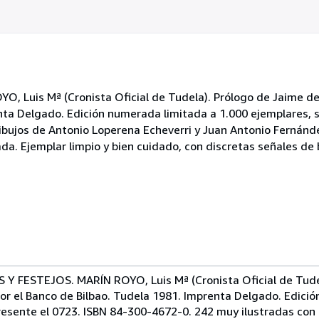
uis Mª (Cronista Oficial de Tudela). Prólogo de Jaime del
enta Delgado. Edición numerada limitada a 1.000 ejemplares, s
ibujos de Antonio Loperena Echeverri y Juan Antonio Fernánd
da. Ejemplar limpio y bien cuidado, con discretas señales de
 FESTEJOS. MARÍN ROYO, Luis Mª (Cronista Oficial de Tudel
por el Banco de Bilbao. Tudela 1981. Imprenta Delgado. Edici
presente el 0723. ISBN 84-300-4672-0. 242 muy ilustradas con