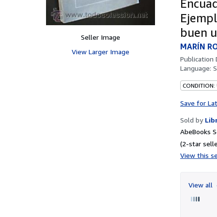
Encuad
Ejempl
buen u
Seller Image
MARÍN RO
View Larger Image
Publication
Language:
S
CONDITION:
Save for La
Sold by
Lib
AbeBooks Se
(2-star selle
View this se
View all