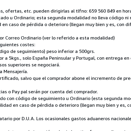
 ofertas, etc. pueden dirigirlas al tlfno: 659 560 849 en hora
icado u Ordinario; esta segunda modalidad no lleva código n
 en caso de pérdida o deterioro (llegan muy bien y es, con d
r Correo Ordinario (ver lo referido a esta modalidad)
guientes costes:
ódigo de seguimiento) peso inferior a 500grs.
r a 5kgs., solo España Peninsular y Portugal, con entrega en 
sos superiores se negociará.
a Mensajería.
ertificado, salvo que el comprador abone el incremento de pr
cias o Pay pal serán por cuenta del comprador.
cado con código de seguimiento u Ordinario (esta segunda mo
dad en caso de pérdida o deterioro (llegan muy bien y es, c
inatario por D.U.A. Los ocasionales gastos aduaneros nacional