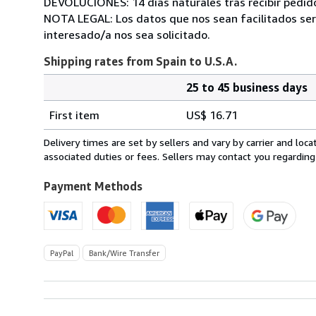
DEVOLUCIONES: 14 días naturales tras recibir pedido
NOTA LEGAL: Los datos que nos sean facilitados será
interesado/a nos sea solicitado.
Shipping rates from Spain to U.S.A.
25 to 45 business days
Order
Shipping
quantity
First item
US$ 16.71
rates
from
Delivery times are set by sellers and vary by carrier and lo
Spain
associated duties or fees. Sellers may contact you regarding
to
U.S.A.
Payment Methods
PayPal
Bank/Wire Transfer