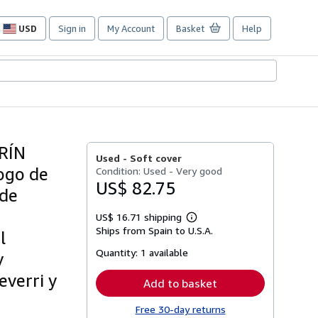
USD
Sign in
My Account
Basket
Help
Site
shopping
preferences
RÍN
Used -
Soft cover
logo de
Condition: Used - Very good
US$ 82.75
 de
US$ 16.71 shipping
Learn
Ships from Spain to U.S.A.
more
l
about
Quantity:
1 available
shipping
y
rates
everri y
Add to basket
Free 30-day returns