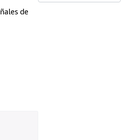
.
eñales de