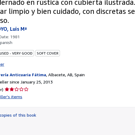
ernado en rústica con cubierta ilustrada
ar limpio y bien cuidado, con discretas s
so.
YO, Luis Mª
 Date:
1981
panish
 USED - VERY GOOD
SOFT COVER
ter
rería Anticuaria Fátima
,
Albacete, AB, Spain
ller since January 25, 2013
Seller
r)
rating
ller's items
2
out
of
copies of this book
5
stars