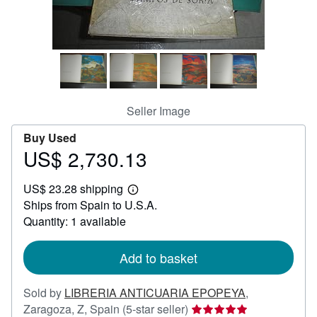
Help
CLOSE
Seller Image
Buy Used
US$ 2,730.13
Price
US$
US$ 23.28 shipping
2,730.13
Learn
Ships from Spain to U.S.A.
more
about
Quantity: 1 available
shipping
rates
Add to basket
Sold by
LIBRERIA ANTICUARIA EPOPEYA
,
Seller
Zaragoza, Z, Spain
(5-star seller)