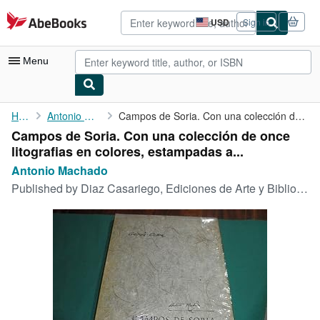
Skip to main content
AbeBooks.com
USD
Sign in
Site
shopping
preferences
Menu
My Account
Home
Antonio Machado
Campos de Soria. Con una colección de once litografias en ...
Campos de Soria. Con una colección de once
My Purchases
litografias en colores, estampadas a...
Advanced Search
Antonio Machado
Published by
Diaz Casariego, Ediciones de Arte y Bibliofilia, Madrid, 1972
Browse Collections
Rare Books
Art & Collectibles
Textbooks
Sellers
Start Selling