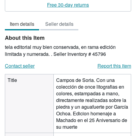
rating
Free 30-day returns
5
out
Item details
Seller details
of
5
About this Item
stars
tela editorial muy bien conservada, en rama edición
limitada y numerada. .
Seller Inventory # 45796
Contact seller
Report this item
Title
Campos de Soria. Con una
colección de once litografias en
colores, estampadas a mano,
directamente realizadas sobre la
piedra y un aguafuerte por García
Ochoa. Edicion homenaje a
Machado en el 25 Aniversario de
su muerte