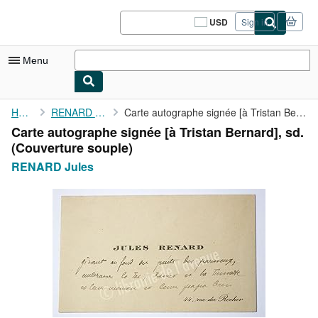
Skip to main content
AbeBooks.com
USD
Sign in
Site
shopping
preferences
Menu
My Account
Home
RENARD Jules
Carte autographe signée [à Tristan Bernard], sd.
Carte autographe signée [à Tristan Bernard], sd.
My Purchases
(Couverture souple)
Sign Off
RENARD Jules
Advanced Search
Browse Collections
Rare Books
Art & Collectibles
Textbooks
Sellers