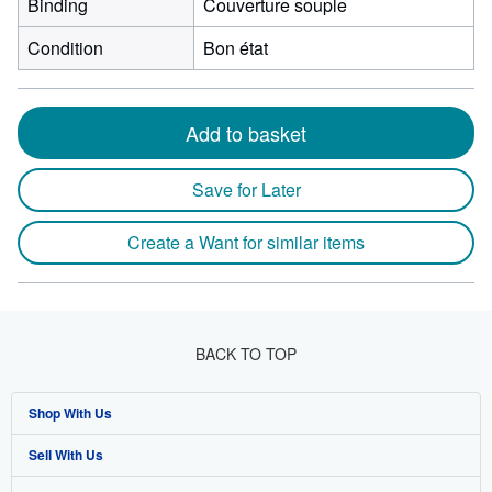
Binding
Couverture souple
Condition
Bon état
Add to basket
Save for Later
Create a Want for similar items
BACK TO TOP
Shop With Us
Sell With Us
Advanced Search