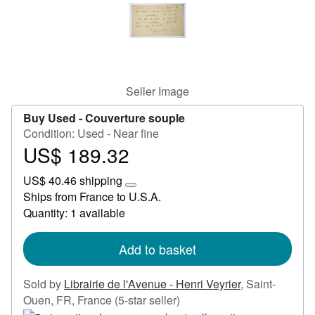
Start Selling
Help
CLOSE
Seller Image
Buy Used -
Couverture souple
Condition: Used - Near fine
US$ 189.32
Price
US$
US$ 40.46 shipping
189.32
Learn
Ships from France to U.S.A.
more
Quantity: 1 available
about
shipping
rates
Add to basket
Sold by
Librairie de l'Avenue - Henri Veyrier
,
Saint-
Seller
Ouen, FR, France
(5-star seller)