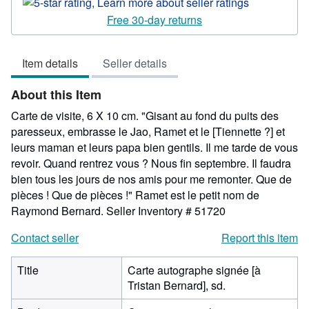
rating
5
Free 30-day returns
out
of
Item details
Seller details
5
stars
About this Item
Carte de visite, 6 X 10 cm. "Gisant au fond du puits des
paresseux, embrasse le Jao, Ramet et le [Tiennette ?] et
leurs maman et leurs papa bien gentils. Il me tarde de vous
revoir. Quand rentrez vous ? Nous fin septembre. Il faudra
bien tous les jours de nos amis pour me remonter. Que de
pièces ! Que de pièces !" Ramet est le petit nom de
Raymond Bernard.
Seller Inventory # 51720
Contact seller
Report this item
Title
Carte autographe signée [à
Tristan Bernard], sd.