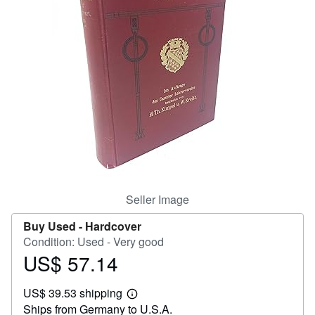
Help
CLOSE
Seller Image
Buy Used -
Hardcover
Condition: Used - Very good
US$ 57.14
Price
US$
US$ 39.53 shipping
57.14
Learn
Ships from Germany to U.S.A.
more