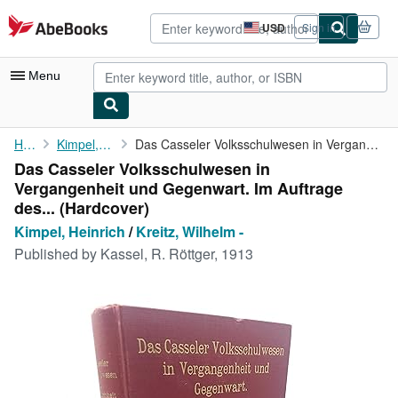
Skip to main content
AbeBooks.com
USD
Sign in
Site
shopping
preferences
Menu
My Account
Home
Kimpel, Heinrich
Das Casseler Volksschulwesen in Vergangenheit und Gegenwart. Im ...
Das Casseler Volksschulwesen in
My Purchases
Vergangenheit und Gegenwart. Im Auftrage
Advanced Search
des... (Hardcover)
Kimpel, Heinrich
/
Kreitz, Wilhelm -
Browse Collections
Published by
Kassel, R. Röttger, 1913
Rare Books
Art & Collectibles
Textbooks
Sellers
Start Selling