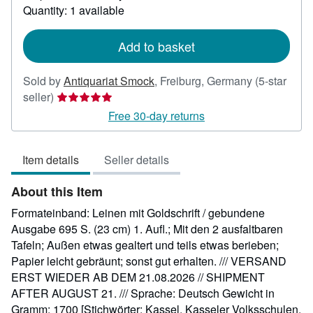
about
Quantity: 1 available
shipping
rates
Add to basket
Sold by
Antiquariat Smock
,
Freiburg, Germany
(5-star
Seller
seller)
rating
Free 30-day returns
5
out
Item details
Seller details
of
5
About this Item
stars
Formateinband: Leinen mit Goldschrift / gebundene
Ausgabe 695 S. (23 cm) 1. Aufl.; Mit den 2 ausfaltbaren
Tafeln; Außen etwas gealtert und teils etwas berieben;
Papier leicht gebräunt; sonst gut erhalten. /// VERSAND
ERST WIEDER AB DEM 21.08.2026 // SHIPMENT
AFTER AUGUST 21. /// Sprache: Deutsch Gewicht in
Gramm: 1700 [Stichwörter: Kassel, Kasseler Volksschulen,