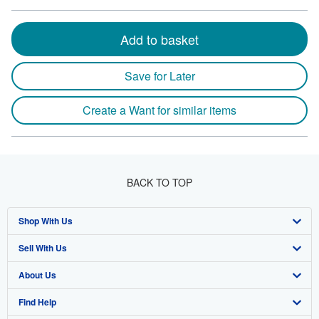
Add to basket
Save for Later
Create a Want for similar items
BACK TO TOP
Shop With Us
Sell With Us
Advanced Search
About Us
Browse Collections
Start Selling
Find Help
My Account
Join Our Affiliate Program
About AbeBooks