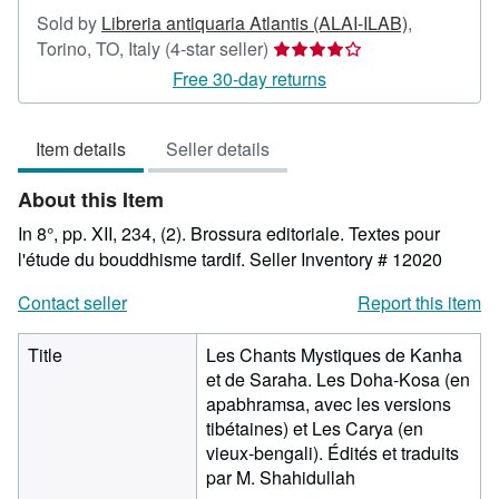
Sold by
Libreria antiquaria Atlantis (ALAI-ILAB)
,
Seller
Torino, TO, Italy
(4-star seller)
rating
Free 30-day returns
4
out
Item details
Seller details
of
5
About this Item
stars
In 8°, pp. XII, 234, (2). Brossura editoriale. Textes pour
l'étude du bouddhisme tardif.
Seller Inventory # 12020
Contact seller
Report this item
Title
Les Chants Mystiques de Kanha
et de Saraha. Les Doha-Kosa (en
apabhramsa, avec les versions
tibétaines) et Les Carya (en
vieux-bengali). Édités et traduits
par M. Shahidullah