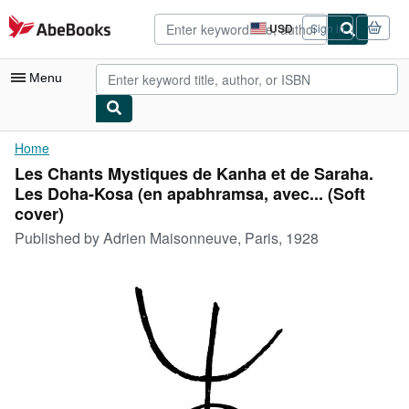
Skip to main content
AbeBooks.com
USD
Sign in
Site
shopping
preferences
Menu
My Account
Home
Les Chants Mystiques de Kanha et de Saraha.
My Purchases
Les Doha-Kosa (en apabhramsa, avec... (Soft
Advanced Search
cover)
Published by
Adrien Maisonneuve, Paris, 1928
Browse Collections
Rare Books
Art & Collectibles
Textbooks
Sellers
Start Selling