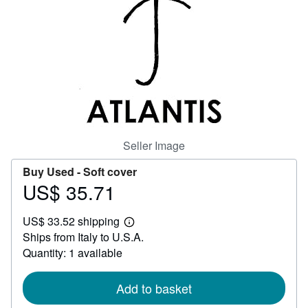
Help
CLOSE
Seller Image
Buy Used -
Soft cover
US$ 35.71
Price
US$
US$ 33.52 shipping
35.71
Learn
Ships from Italy to U.S.A.
more
about
Quantity: 1 available
shipping
rates
Add to basket