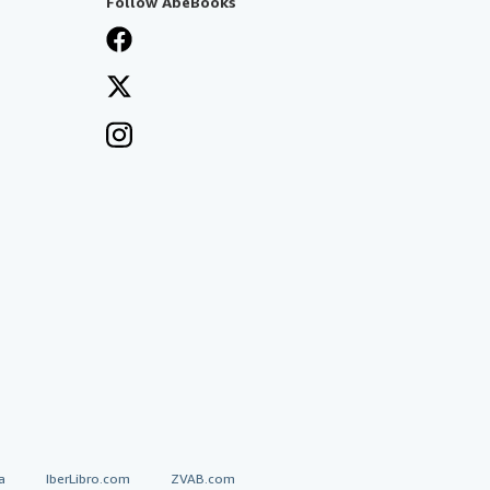
Follow AbeBooks
a
IberLibro.com
ZVAB.com