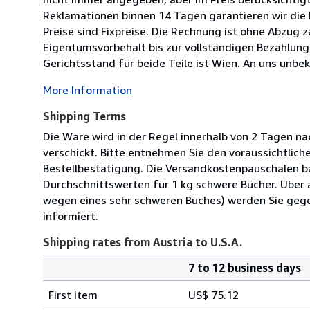
Reklamationen binnen 14 Tagen garantieren wir die
Preise sind Fixpreise. Die Rechnung ist ohne Abzug z
Eigentumsvorbehalt bis zur vollständigen Bezahlung
Gerichtsstand für beide Teile ist Wien. An uns unbek
More Information
Shipping Terms
Die Ware wird in der Regel innerhalb von 2 Tagen na
verschickt. Bitte entnehmen Sie den voraussichtliche
Bestellbestätigung. Die Versandkostenpauschalen b
Durchschnittswerten für 1 kg schwere Bücher. Über 
wegen eines sehr schweren Buches) werden Sie geg
informiert.
Shipping rates from Austria to U.S.A.
7 to 12 business days
Order
Shipping
quantity
First item
US$ 75.12
rates