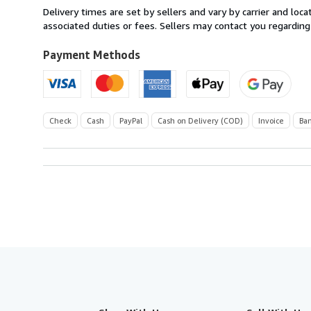
from
Delivery times are set by sellers and vary by carrier and lo
Austria
associated duties or fees. Sellers may contact you regarding
to
U.S.A.
Payment Methods
Check
Cash
PayPal
Cash on Delivery (COD)
Invoice
Ban