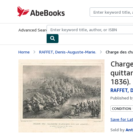
Skip to main content
AbeBooks.com
Advanced Search
Browse Collections
Rare Books
Art & Collecti
Home
RAFFET, Denis-Auguste-Marie.
Charge des cha
Charge
quitta
1836).
RAFFET, D
Published 
CONDITION:
Save for La
Sold by
Ant