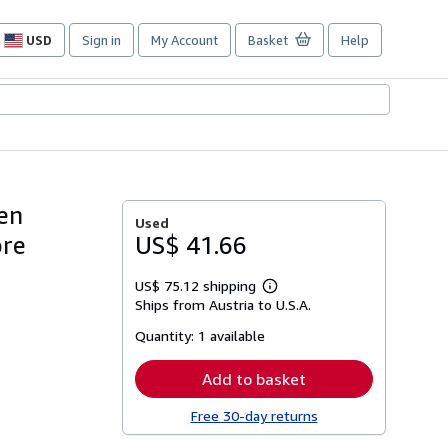
USD
Sign in
My Account
Basket
Help
Site
shopping
preferences
 en
Used
bre
US$ 41.66
US$ 75.12 shipping
Learn
Ships from Austria to U.S.A.
more
about
Quantity:
1 available
shipping
rates
Add to basket
Free 30-day returns