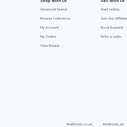
Shop With Us
Sell With Us
Advanced Search
Start Selling
Browse Collections
Join Our Affilia
My Account
Book Buyback
My Orders
Refer a seller
View Basket
AbeBooks.co.uk
AbeBooks.de