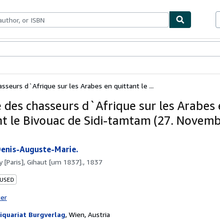
bles
Textbooks
Sellers
Start Selling
sseurs d`Afrique sur les Arabes en quittant le ...
 des chasseurs d`Afrique sur les Arabes
nt le Bivouac de Sidi-tamtam (27. Novem
enis-Auguste-Marie.
by
[Paris], Gihaut [um 1837]., 1837
 USED
ter
iquariat Burgverlag
,
Wien, Austria