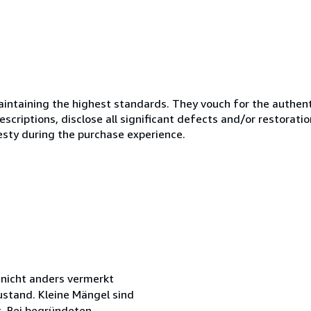
ntaining the highest standards. They vouch for the authenti
scriptions, disclose all significant defects and/or restoratio
esty during the purchase experience.
n nicht anders vermerkt
stand. Kleine Mängel sind
t. Bei begründeten