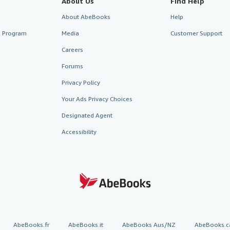
About Us
Find Help
About AbeBooks
Help
te Program
Media
Customer Support
Careers
Forums
Privacy Policy
Your Ads Privacy Choices
Designated Agent
Accessibility
AbeBooks.fr
AbeBooks.it
AbeBooks Aus/NZ
AbeBooks.c