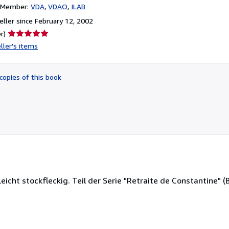
n Member:
VDA
VDAO
ILAB
ller since February 12, 2002
Seller
r)
rating
ller's items
5
out
of
copies of this book
5
stars
 Leicht stockfleckig. Teil der Serie "Retraite de Constantine" (B