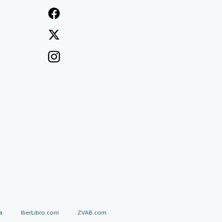
a
IberLibro.com
ZVAB.com