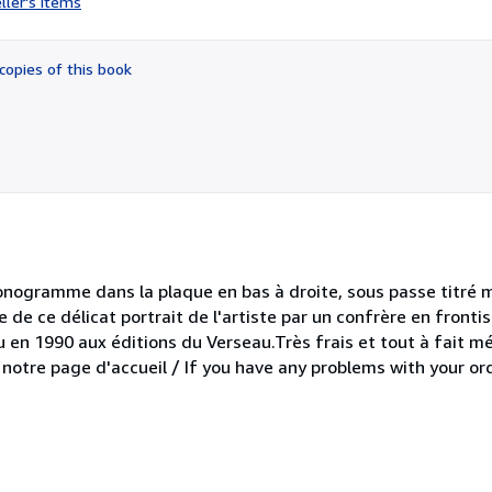
ller's items
5
out
of
copies of this book
5
stars
onogramme dans la plaque en bas à droite, sous passe titré m
 de ce délicat portrait de l'artiste par un confrère en fronti
ru en 1990 aux éditions du Verseau.Très frais et tout à fait m
otre page d'accueil / If you have any problems with your ord