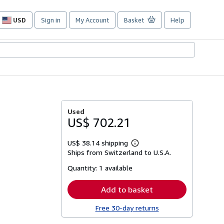
USD
Sign in
My Account
Basket
Help
Site
shopping
preferences
Used
US$ 702.21
US$ 38.14 shipping
Learn
Ships from Switzerland to U.S.A.
more
about
Quantity:
1 available
shipping
rates
Add to basket
Free 30-day returns