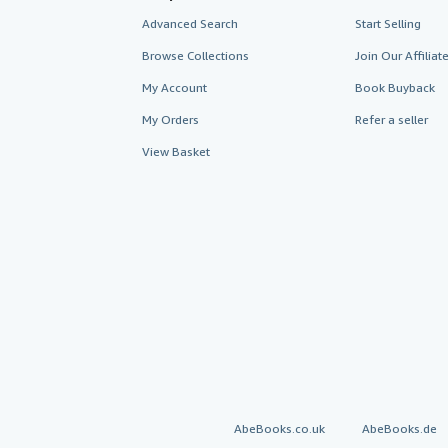
Advanced Search
Start Selling
Browse Collections
Join Our Affilia
My Account
Book Buyback
My Orders
Refer a seller
View Basket
AbeBooks.co.uk
AbeBooks.de