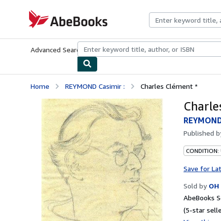
Skip to main content
AbeBooks.com
Advanced Search
Browse Collections
Rare Books
Art & Collecti
Home
REYMOND Casimir :
Charles Clément *
Charle
REYMOND 
Published 
CONDITION:
Save for La
Sold by
OH 
AbeBooks Se
(5-star selle