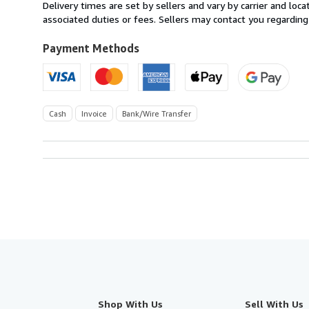
from
Delivery times are set by sellers and vary by carrier and lo
Switzerland
associated duties or fees. Sellers may contact you regarding
to
U.S.A.
Payment Methods
Cash
Invoice
Bank/Wire Transfer
Shop With Us
Sell With Us