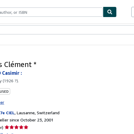
bles
Textbooks
Sellers
Start Selling
s Clément *
Casimir :
by
(1926 ?).
 USED
ter
7e CIEL
,
Lausanne, Switzerland
ller since October 23, 2001
Seller
r)
rating