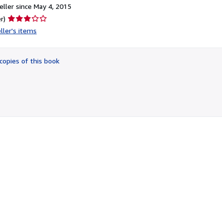
ller since May 4, 2015
Seller
r)
rating
ller's items
3
out
of
copies of this book
5
stars