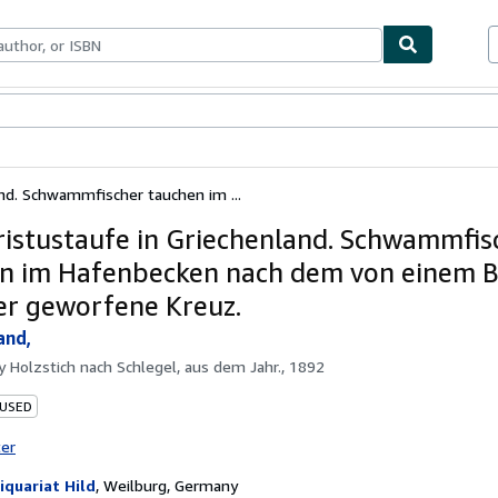
bles
Textbooks
Sellers
Start Selling
and. Schwammfischer tauchen im ...
ristustaufe in Griechenland. Schwammfis
n im Hafenbecken nach dem von einem B
er geworfene Kreuz.
and,
by
Holzstich nach Schlegel, aus dem Jahr., 1892
 USED
ter
iquariat Hild
,
Weilburg, Germany