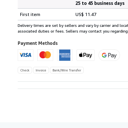
25 to 45 business days
Order
Shipping
quantity
First item
US$ 11.47
rates
from
Delivery times are set by sellers and vary by carrier and lo
Germany
associated duties or fees. Sellers may contact you regarding
to
U.S.A.
Payment Methods
Check
Invoice
Bank/Wire Transfer