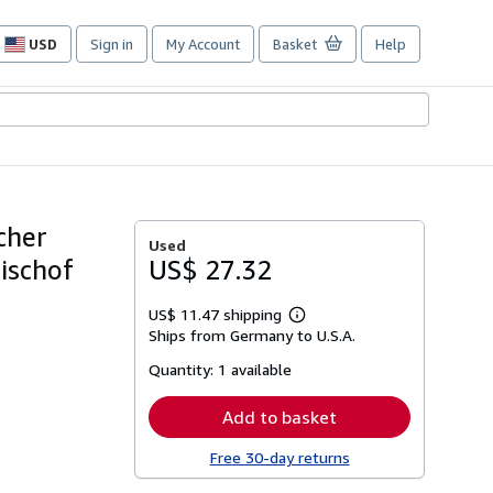
USD
Sign in
My Account
Basket
Help
Site
shopping
preferences
cher
Used
ischof
US$ 27.32
US$ 11.47 shipping
Learn
Ships from Germany to U.S.A.
more
about
Quantity:
1 available
shipping
rates
Add to basket
Free 30-day returns