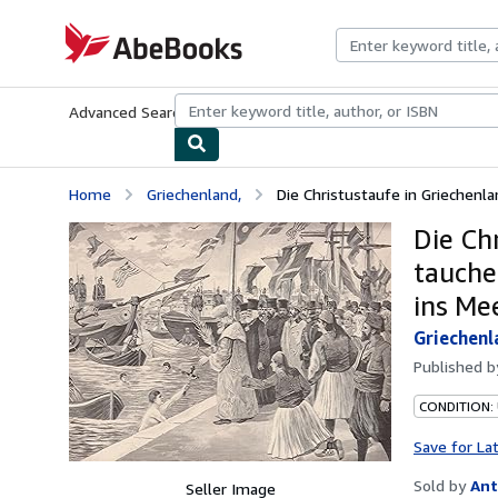
Skip to main content
AbeBooks.com
Advanced Search
Browse Collections
Rare Books
Art & Collecti
Home
Griechenland,
Die Christustaufe in Griechenl
Die Ch
tauche
ins Me
Griechenl
Published 
CONDITION:
Save for La
Sold by
Ant
Seller Image