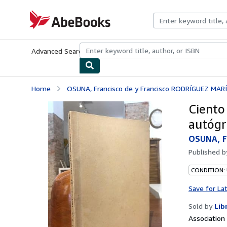
Skip to main content
AbeBooks.com
Advanced Search
Browse Collections
Rare Books
Art & Collecti
Home
OSUNA, Francisco de y Francisco RODRÍGUEZ MARÍ
Ciento
autógr
OSUNA, F
Published 
CONDITION:
Save for La
Sold by
Lib
Associatio