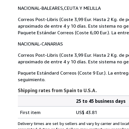
NACIONAL-BALEARES,CEUTA Y MELILLA
Correos Post-Libris (Coste 3,99 Eur. Hasta 2 Kg. de p
aproximado de entre 4 y 10 días. Este sistema no g
Paquete Estándar Correos (Coste 6,00 Eur.). La entre
NACIONAL-CANARIAS
Correos Post-Libris (Coste 3,99 Eur. Hasta 2 Kg. de p
aproximado de entre 4 y 10 días. Este sistema no g
Paquete Estándard Correos (Coste 9 Eur.). La entreg
seguimiento.
Shipping rates from Spain to U.S.A.
25 to 45 business days
Order
Shipping
quantity
First item
US$ 43.81
rates
from
Delivery times are set by sellers and vary by carrier and lo
Spain