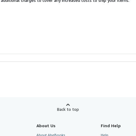
 additional charges to cover any increased costs to ship your items.
Back to top
About Us
Find Help
About AbeBooks
Help