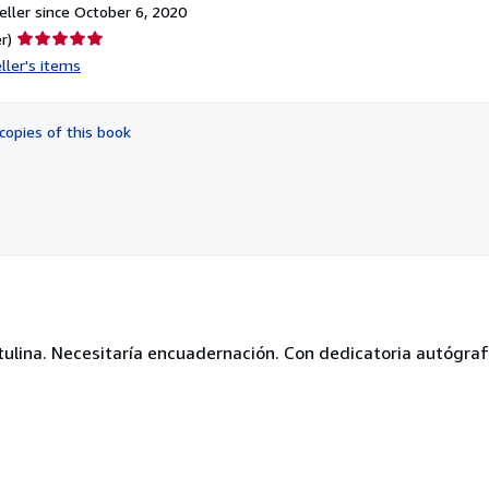
ller since October 6, 2020
Seller
r)
rating
ller's items
5
out
of
copies of this book
5
stars
artulina. Necesitaría encuadernación. Con dedicatoria autógra