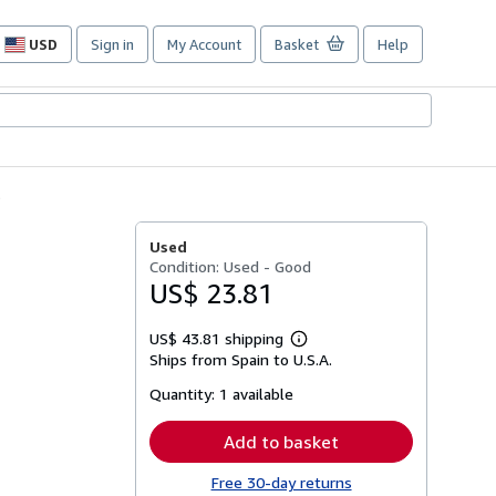
USD
Sign in
My Account
Basket
Help
Site
shopping
preferences
.
a
Used
Condition: Used - Good
US$ 23.81
US$ 43.81 shipping
Learn
Ships from Spain to U.S.A.
more
about
Quantity:
1 available
shipping
rates
Add to basket
Free 30-day returns