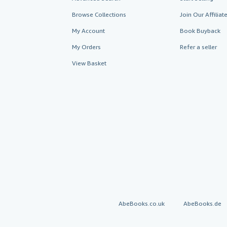
Browse Collections
Join Our Affilia
My Account
Book Buyback
My Orders
Refer a seller
View Basket
AbeBooks.co.uk
AbeBooks.de