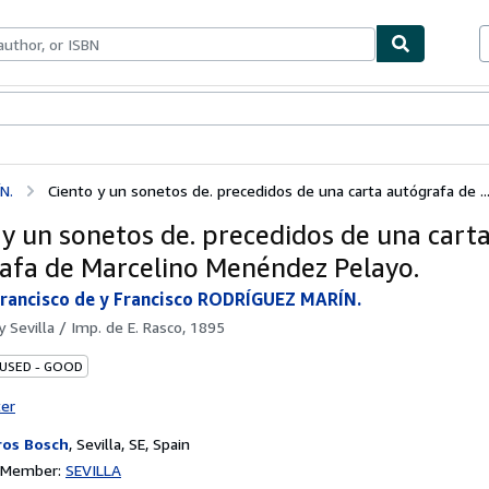
bles
Textbooks
Sellers
Start Selling
N.
Ciento y un sonetos de. precedidos de una carta autógrafa de ..
 y un sonetos de. precedidos de una cart
afa de Marcelino Menéndez Pelayo.
rancisco de y Francisco RODRÍGUEZ MARÍN.
by
Sevilla / Imp. de E. Rasco, 1895
 USED - GOOD
ter
ros Bosch
,
Sevilla, SE, Spain
n Member:
SEVILLA