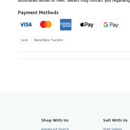
associated duties or fees. Sellers may contact you regarding
to
U.S.A.
Payment Methods
Cash
Bank/Wire Transfer
Shop With Us
Sell With Us
Advanced Search
Start Selling