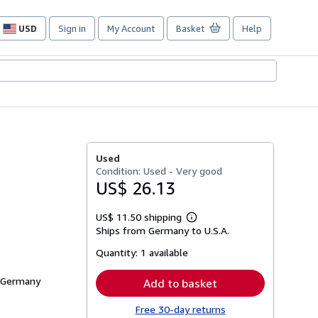
USD
Sign in
My Account
Basket
Help
Site
shopping
preferences
Used
Condition: Used - Very good
US$ 26.13
US$ 11.50 shipping
Learn
Ships from Germany to U.S.A.
more
about
Quantity:
1 available
shipping
rates
, Germany
Add to basket
Free 30-day returns