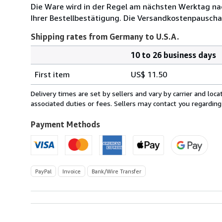
Die Ware wird in der Regel am nächsten Werktag nac
Ihrer Bestellbestätigung. Die Versandkostenpauscha
Shipping rates from Germany to U.S.A.
10 to 26 business days
Order
Shipping
quantity
First item
US$ 11.50
rates
from
Delivery times are set by sellers and vary by carrier and lo
Germany
associated duties or fees. Sellers may contact you regarding
to
U.S.A.
Payment Methods
PayPal
Invoice
Bank/Wire Transfer