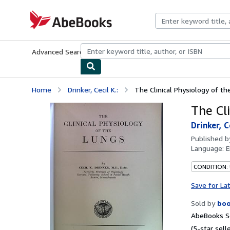
Skip to main content
AbeBooks.com
Advanced Search
Browse Collections
Rare Books
Art & Collecti
Home
Drinker, Cecil K.:
The Clinical Physiology of th
The Cli
Drinker, Ce
Published 
Language:
E
CONDITION:
Save for La
Sold by
boo
AbeBooks Se
(5-star selle