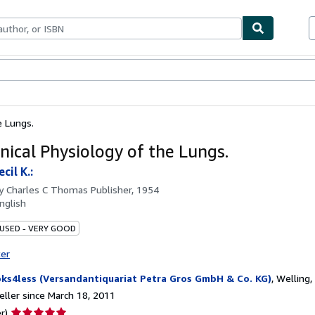
bles
Textbooks
Sellers
Start Selling
e Lungs.
nical Physiology of the Lungs.
cil K.:
by
Charles C Thomas Publisher, 1954
nglish
 USED - VERY GOOD
ter
ks4less (Versandantiquariat Petra Gros GmbH & Co. KG)
,
Welling
ller since March 18, 2011
Seller
r)