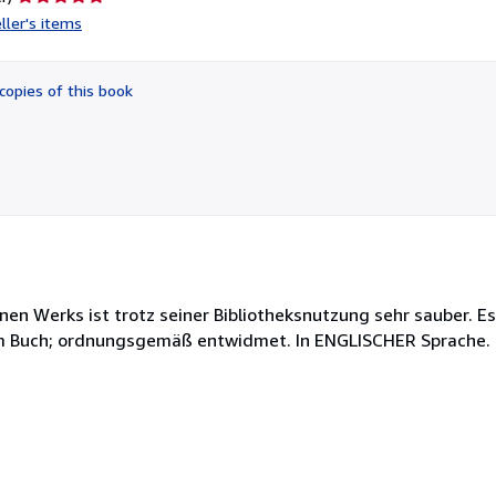
rating
ller's items
5
out
of
copies of this book
5
stars
en Werks ist trotz seiner Bibliotheksnutzung sehr sauber. Es
 im Buch; ordnungsgemäß entwidmet. In ENGLISCHER Sprache. 