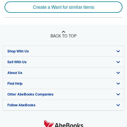
Create a Want for similar items
BACK TO TOP
Shop With Us
Sell With Us
Advanced Search
About Us
Browse Collections
Start Selling
Find Help
My Account
Join Our Affiliate Program
About AbeBooks
Other AbeBooks Companies
My Orders
Book Buyback
Media
Help
Follow AbeBooks
View Basket
Refer a seller
Careers
Customer Support
AbeBooks.co.uk
Forums
AbeBooks.de
Privacy Policy
AbeBooks.fr