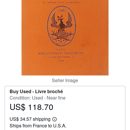
Help
CLOSE
Seller Image
Buy Used -
Livre broché
Condition: Used - Near fine
US$ 118.70
Price
US$
US$ 34.57 shipping
118.70
Learn
Ships from France to U.S.A.
more
about