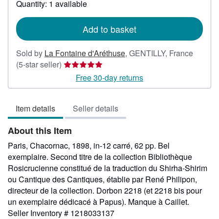
Quantity: 1 available
shipping
rates
Add to basket
Sold by
La Fontaine d'Aréthuse
,
GENTILLY, France
Seller
(5-star seller)
rating
Free 30-day returns
5
out
Item details
Seller details
of
5
About this Item
stars
Paris, Chacornac, 1898, in-12 carré, 62 pp. Bel
exemplaire. Second titre de la collection Bibliothèque
Rosicrucienne constitué de la traduction du Shirha-Shirim
ou Cantique des Cantiques, établie par René Philipon,
directeur de la collection. Dorbon 2218 (et 2218 bis pour
un exemplaire dédicacé à Papus). Manque à Caillet.
Seller Inventory # 1218033137