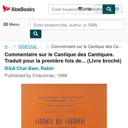
Skip to main content
AbeBooks.com
USD
Sign in
Site
shopping
preferences
Menu
My Account
Home
ISSA'Char Baer, Rabbi
Commentaire sur le Cantique des Cantiques. Traduit pour la ...
Commentaire sur le Cantique des Cantiques.
My Purchases
Traduit pour la première fois de... (Livre broché)
Advanced Search
ISSA'Char Baer, Rabbi
Published by
Chacornac, 1898
Browse Collections
Rare Books
Art & Collectibles
Textbooks
Sellers
Start Selling