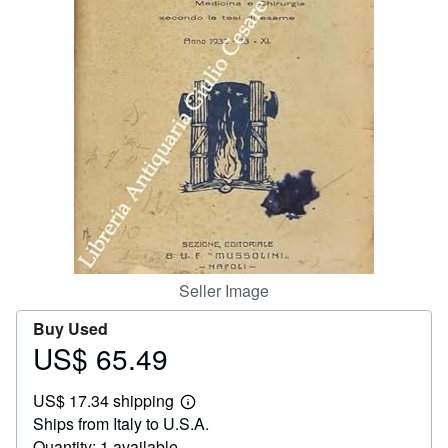
Help
CLOSE
Seller Image
Buy Used
US$ 65.49
Price
US$
US$ 17.34 shipping
65.49
Learn
Ships from Italy to U.S.A.
more
about
Quantity: 1 available