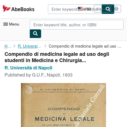
Skip to main content
AbeBooks.com
USD
Sign in
Site
shopping
preferences
Menu
My Account
Home
R. Università di Napoli
Compendio di medicina legale ad uso degli studenti in Medicina e...
Compendio di medicina legale ad uso degli
My Purchases
studenti in Medicina e Chirurgia...
Advanced Search
R. Università di Napoli
Published by
G.U.F., Napoli, 1933
Browse Collections
Rare Books
Art & Collectibles
Textbooks
Sellers
Start Selling