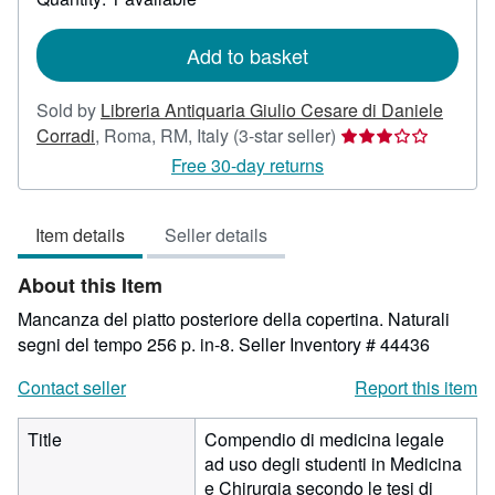
shipping
rates
Add to basket
Sold by
Libreria Antiquaria Giulio Cesare di Daniele
Seller
Corradi
,
Roma, RM, Italy
(3-star seller)
rating
Free 30-day returns
3
out
Item details
Seller details
of
5
About this Item
stars
Mancanza del piatto posteriore della copertina. Naturali
segni del tempo 256 p. in-8.
Seller Inventory # 44436
Contact seller
Report this item
Title
Compendio di medicina legale
ad uso degli studenti in Medicina
e Chirurgia secondo le tesi di