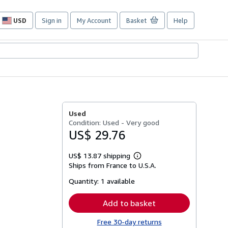
USD
Sign in
My Account
Basket
Help
Site
shopping
preferences
Used
Condition: Used - Very good
US$ 29.76
US$ 13.87 shipping
Learn
Ships from France to U.S.A.
more
about
Quantity:
1 available
shipping
rates
Add to basket
Free 30-day returns