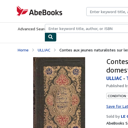
Skip to main content
AbeBooks.com
Advanced Search
Browse Collections
Rare Books
Art & Collecti
Home
ULLIAC
Contes aux jeunes naturalistes sur 
Contes
domes
ULLIAC
-
Published 
CONDITION:
Save for La
Sold by
LE
AbeBooks Se