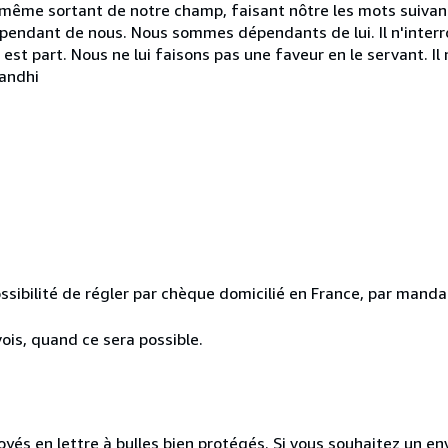
même sortant de notre champ, faisant nôtre les mots suivants
 dépendant de nous. Nous sommes dépendants de lui. Il n'interro
 en est part. Nous ne lui faisons pas une faveur en le servant. I
Gandhi
ssibilité de régler par chèque domicilié en France, par mandat
ois, quand ce sera possible.
és en lettre à bulles bien protégés. Si vous souhaitez un envoi