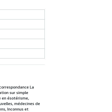
r correspondance La
ation sur simple
e en ésotérisme,
ouvelles, médecines de
ens, Inconnus et