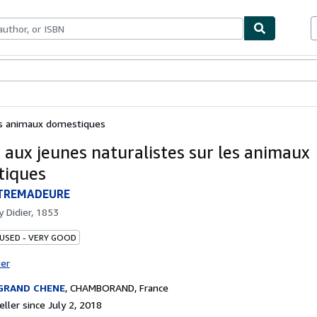
bles
Textbooks
Sellers
Start Selling
les animaux domestiques
 aux jeunes naturalistes sur les animaux
tiques
TREMADEURE
by
Didier, 1853
 USED - VERY GOOD
ter
 GRAND CHENE
,
CHAMBORAND, France
ller since July 2, 2018