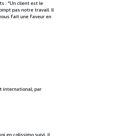
 : "Un client est le
mpt pas notre travail. Il
l nous fait une faveur en
 international, par
 en colissimo suivi, il