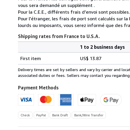
vous sera demandé un supplément .
Pour la C.E.E., différents frais d'envoi sont possibles.
Pour l'étranger, les frais de port sont calculés sur l
lourds ou imposants, vous serez informé que des fra
Shipping rates from France to U.S.A.
1 to 2 business days
Order
Shipping
quantity
First item
US$ 13.87
rates
from
Delivery times are set by sellers and vary by carrier and lo
France
associated duties or fees. Sellers may contact you regarding
to
U.S.A.
Payment Methods
Check
PayPal
Bank Draft
Bank/Wire Transfer