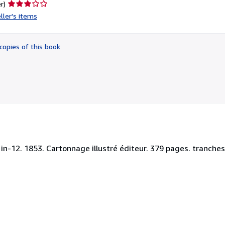
Seller
r)
rating
ller's items
3
out
of
copies of this book
5
stars
. in-12. 1853. Cartonnage illustré éditeur. 379 pages. tranch