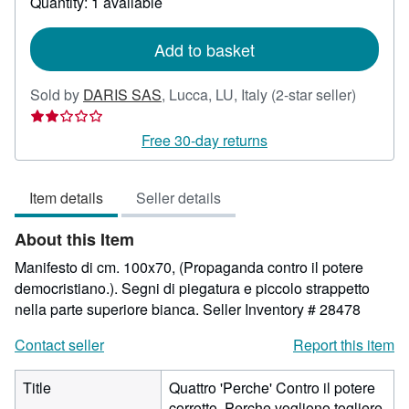
Quantity: 1 available
shipping
rates
Add to basket
Seller
Sold by
DARIS SAS
,
Lucca, LU, Italy
(2-star seller)
rating
2
Free 30-day returns
out
of
Item details
Seller details
5
stars
About this Item
Manifesto di cm. 100x70, (Propaganda contro il potere
democristiano.). Segni di piegatura e piccolo strappetto
nella parte superiore bianca.
Seller Inventory # 28478
Contact seller
Report this item
Title
Quattro 'Perche' Contro il potere
corrotto. Perche vogliono togliere