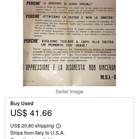
Help
CLOSE
Seller Image
Buy Used
US$ 41.66
Price
US$
US$ 20.80 shipping
41.66
Learn
Ships from Italy to U.S.A.
more
about