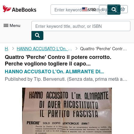
Skip to main content
AbeBooks.com
USD
Sign in
Site
shopping
preferences
Menu
My Account
Home
HANNO ACCUSATO L'On. ALMIRANTE DI AVER RICOSTITUITO IL...
Quattro 'Perche' Contro il potere corrotto. Perche vogliono ...
Quattro 'Perche' Contro il potere corrotto.
My Purchases
Perche vogliono togliere il capo...
Advanced Search
HANNO ACCUSATO L'On. ALMIRANTE DI...
Published by
Tip. Benvenuti. (Senza data, prima metà anni '970)., Livorno.
Browse Collections
Rare Books
Art & Collectibles
Textbooks
Sellers
Start Selling