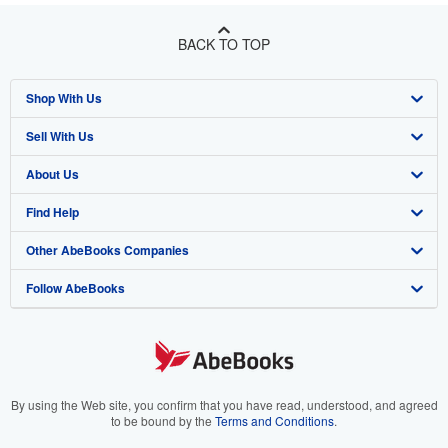
BACK TO TOP
Shop With Us
Sell With Us
Advanced Search
About Us
Browse Collections
Start Selling
Find Help
My Account
Join Our Affiliate Program
About AbeBooks
Other AbeBooks Companies
My Orders
Book Buyback
Media
Help
Follow AbeBooks
View Basket
Refer a seller
Careers
Customer Support
AbeBooks.co.uk
Forums
AbeBooks.de
Privacy Policy
AbeBooks.fr
Your Ads Privacy Choices
AbeBooks.it
By using the Web site, you confirm that you have read, understood, and agreed
to be bound by the
Terms and Conditions
.
Designated Agent
AbeBooks Aus/NZ