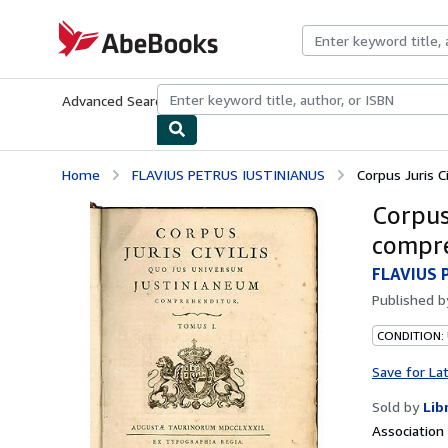
Skip to main content
AbeBooks.com
Advanced Search
Browse Collections
Rare Books
Art & Collecti
Home
FLAVIUS PETRUS IUSTINIANUS
Corpus Juris C
Corpus
compreh
FLAVIUS 
Published 
CONDITION:
Save for La
Sold by
Lib
Associatio