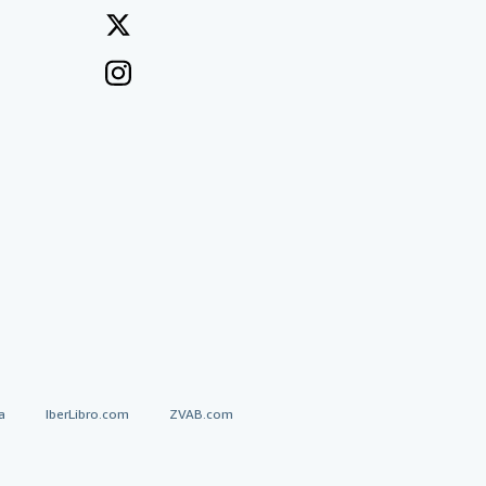
a
IberLibro.com
ZVAB.com