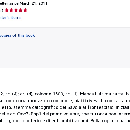
ller since March 21, 2011
Seller
r)
rating
ller's items
5
out
of
copies of this book
5
stars
cc. (4); cc. (4), colonne 1500, cc. (1). Manca l'ultima carta, b
artonato marmorizzato con punte, piatti rivestiti con carta 
hietto, stemma calcografico dei Savoia al frontespizio, iniziali e
 delle cc. Ooo3-Ppp1 del primo volume, che tuttavia non interes
al risguardo anteriore di entrambi i volumi. Bella copia in barb