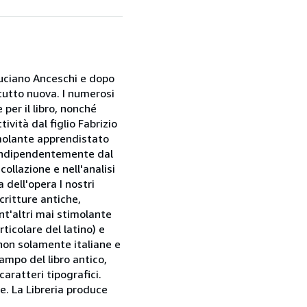
 Luciano Anceschi e dopo
 tutto nuova. I numerosi
per il libro, nonché
ività dal figlio Fabrizio
imolante apprendistato
i (indipendentemente dal
collazione e nell'analisi
 dell'opera I nostri
critture antiche,
ant'altri mai stimolante
ticolare del latino) e
 non solamente italiane e
ampo del libro antico,
caratteri tipografici.
te. La Libreria produce