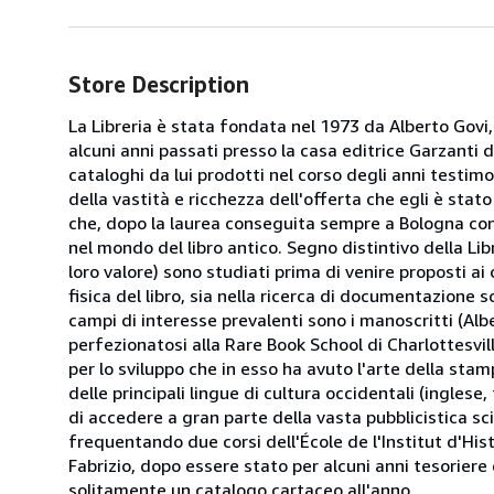
Store Description
La Libreria è stata fondata nel 1973 da Alberto Govi,
alcuni anni passati presso la casa editrice Garzanti d
cataloghi da lui prodotti nel corso degli anni testim
della vastità e ricchezza dell'offerta che egli è stato
che, dopo la laurea conseguita sempre a Bologna con 
nel mondo del libro antico. Segno distintivo della Libr
loro valore) sono studiati prima di venire proposti ai c
fisica del libro, sia nella ricerca di documentazione 
campi di interesse prevalenti sono i manoscritti (Alb
perfezionatosi alla Rare Book School di Charlottesville
per lo sviluppo che in esso ha avuto l'arte della sta
delle principali lingue di cultura occidentali (ingle
di accedere a gran parte della vasta pubblicistica sc
frequentando due corsi dell'École de l'Institut d'Histo
Fabrizio, dopo essere stato per alcuni anni tesoriere d
solitamente un catalogo cartaceo all'anno.