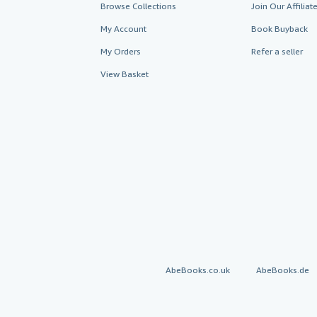
Browse Collections
Join Our Affilia
My Account
Book Buyback
My Orders
Refer a seller
View Basket
AbeBooks.co.uk
AbeBooks.de