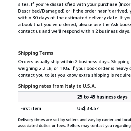
sites. If you're dissatisfied with your purchase (Inc
Described/Damaged) or if the order hasn't arrived, y
within 30 days of the estimated delivery date. If y
a book that you've ordered, please use the Ask bookse
contact us and we'll respond within 2 business days.
Shipping Terms
Orders usually ship within 2 business days. Shipping
weighing 2.2 LB, or 1 KG. If your book order is heavy
contact you to let you know extra shipping is require
Shipping rates from Italy to U.S.A.
25 to 45 business days
Order
Shipping
quantity
First item
US$ 34.57
rates
from
Delivery times are set by sellers and vary by carrier and lo
Italy
associated duties or fees. Sellers may contact you regarding
to