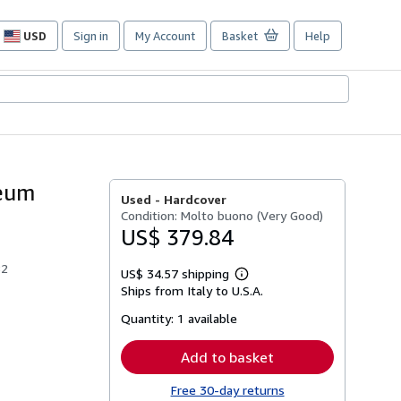
USD
Sign in
My Account
Basket
Help
Site
shopping
preferences
neum
Used -
Hardcover
Condition: Molto buono (Very Good)
US$ 379.84
82
US$ 34.57 shipping
Learn
Ships from Italy to U.S.A.
more
about
Quantity:
1 available
shipping
rates
Add to basket
Free 30-day returns