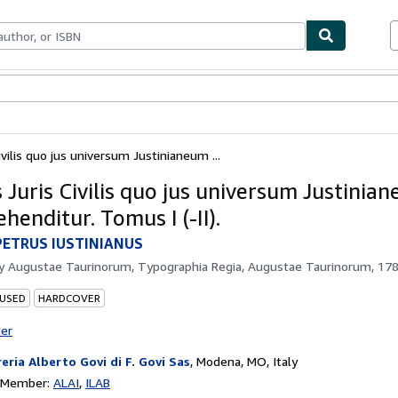
bles
Textbooks
Sellers
Start Selling
ivilis quo jus universum Justinianeum ...
 Juris Civilis quo jus universum Justinia
enditur. Tomus I (-II).
PETRUS IUSTINIANUS
by
Augustae Taurinorum, Typographia Regia, Augustae Taurinorum, 17
 USED
HARDCOVER
ter
reria Alberto Govi di F. Govi Sas
,
Modena, MO, Italy
n Member:
ALAI
ILAB