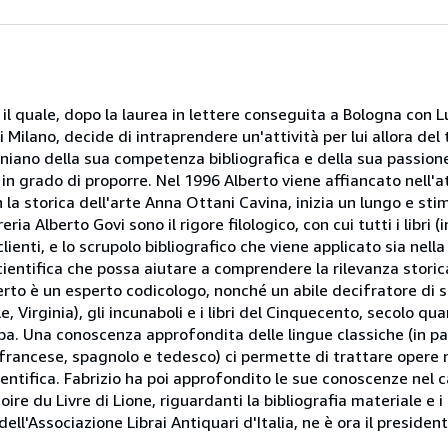
 il quale, dopo la laurea in lettere conseguita a Bologna con
i Milano, decide di intraprendere un'attività per lui allora del
oniano della sua competenza bibliografica e della sua passione 
 in grado di proporre. Nel 1996 Alberto viene affiancato nell'att
la storica dell'arte Anna Ottani Cavina, inizia un lungo e st
eria Alberto Govi sono il rigore filologico, con cui tutti i libr
lienti, e lo scrupolo bibliografico che viene applicato sia nella 
scientifica che possa aiutare a comprendere la rilevanza storica
erto è un esperto codicologo, nonché un abile decifratore di s
, Virginia), gli incunaboli e i libri del Cinquecento, secolo qu
mpa. Una conoscenza approfondita delle lingue classiche (in par
se, francese, spagnolo e tedesco) ci permette di trattare opere
ientifica. Fabrizio ha poi approfondito le sue conoscenze nel c
ire du Livre di Lione, riguardanti la bibliografia materiale e i 
ell'Associazione Librai Antiquari d'Italia, ne è ora il presiden