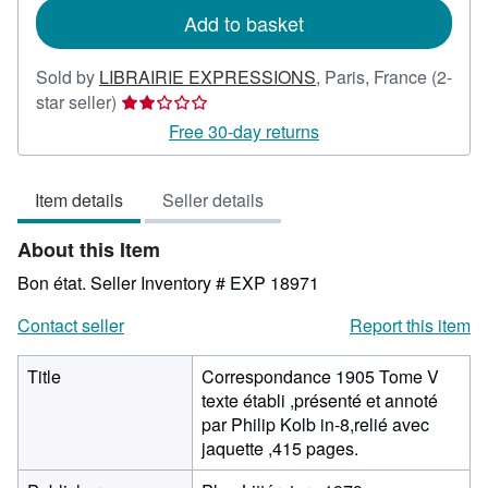
Add to basket
Sold by
LIBRAIRIE EXPRESSIONS
,
Paris, France
(2-
Seller
star seller)
rating
Free 30-day returns
2
out
Item details
Seller details
of
5
About this Item
stars
Bon état.
Seller Inventory # EXP 18971
Contact seller
Report this item
Title
Correspondance 1905 Tome V
texte établi ,présenté et annoté
par Philip Kolb in-8,relié avec
jaquette ,415 pages.