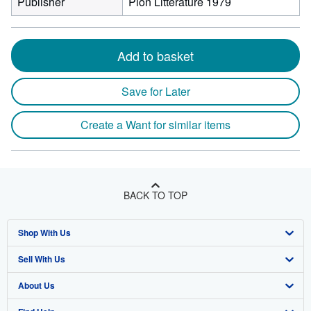
Publisher
Plon Littérature 1979
Add to basket
Save for Later
Create a Want for similar items
BACK TO TOP
Shop With Us
Sell With Us
Advanced Search
About Us
Browse Collections
Start Selling