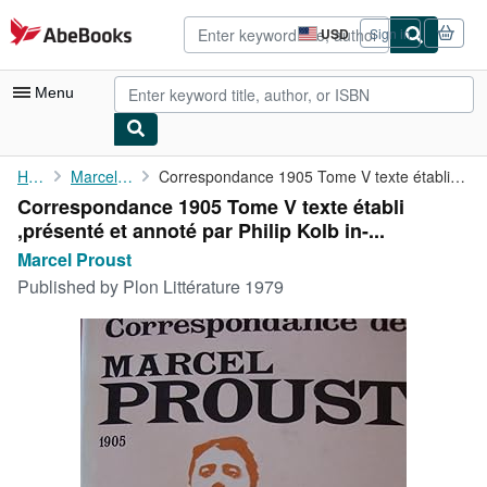
Skip to main content
AbeBooks.com
USD
Sign in
Site
shopping
preferences
Menu
My Account
Home
Marcel Proust
Correspondance 1905 Tome V texte établi ,présenté et annoté par ...
Correspondance 1905 Tome V texte établi
My Purchases
,présenté et annoté par Philip Kolb in-...
Advanced Search
Marcel Proust
Published by
Plon Littérature 1979
Browse Collections
Rare Books
Art & Collectibles
Textbooks
Sellers
Start Selling