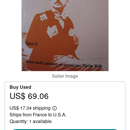
Help
CLOSE
Seller Image
Buy Used
US$ 69.06
Price
US$
US$ 17.34 shipping
69.06
Learn
Ships from France to U.S.A.
more
about
Quantity: 1 available
shipping
rates