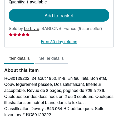
Quantity: 1 available
shipping
rates
Add to basket
Seller
Sold by
Le-Livre
,
SABLONS, France
(5-star seller)
rating
5
Free 30-day returns
out
of
Item details
Seller details
5
stars
About this Item
RO80129222: 24 août 1952. In-8. En feuillets. Bon état,
Couv. légèrement passée, Dos satisfaisant, Intérieur
acceptable. Revue de 8 pages, paginée de 729 à 736.
Quelques bandes dessinées en 2 ou 3 couleurs. Quelques
illustrations en noir et blanc, dans le texte. . . .
Classification Dewey : 843.064-BD périodiques.
Seller
Inventory # RO80129222