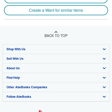
Create a Want for similar items
BACK TO TOP
Shop With Us
Sell With Us
Advanced Search
About Us
Browse Collections
Start Selling
Find Help
My Account
Join Our Affiliate Program
About AbeBooks
Other AbeBooks Companies
My Orders
Book Buyback
Media
Help
Follow AbeBooks
View Basket
Refer a seller
Careers
Customer Support
AbeBooks.co.uk
Forums
AbeBooks.de