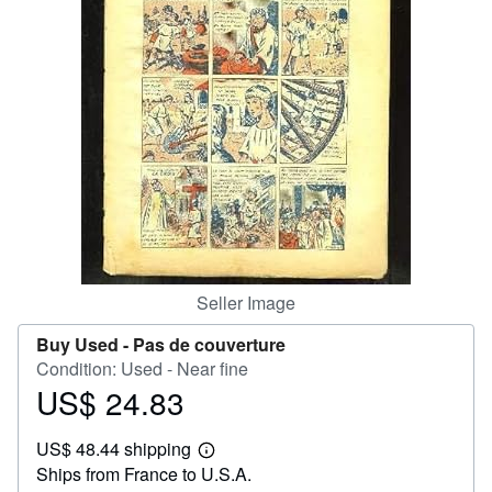
Help
CLOSE
Seller Image
Buy Used -
Pas de couverture
Condition: Used - Near fine
US$ 24.83
Price
US$
US$ 48.44 shipping
24.83
Learn
Ships from France to U.S.A.
more
about