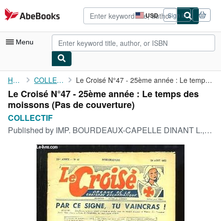
Skip to main content
AbeBooks.com
USD
Sign in
Site
shopping
preferences
Menu
My Account
Home
COLLECTIF
Le Croisé N°47 - 25ème année : Le temps des moissons
Le Croisé N°47 - 25ème année : Le temps des
My Purchases
moissons (Pas de couverture)
Advanced Search
COLLECTIF
Published by
IMP. BOURDEAUX-CAPELLE DINANT L., 1952
Browse Collections
Rare Books
Art & Collectibles
Textbooks
Sellers
Start Selling