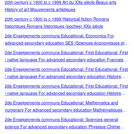
20th century c 1900 to c 1999 Art du XXe siècle Beaux arts
History of art Mouvements artistiques
20th century c 1900 to c 1999 Historical fiction Romans
historiques Romans historiques (poches) XXe siècle
2de Enseigements communs Educational: Economics For
advanced secondary education SES (Sciences économiques et s
Scolaire lycée général et tech Scolaire lycée général et
2de Enseigements communs Educational: First Educational: First
technologique Ses (sciences économiques et sociales)
/ native language For advanced secondary education Français
French Scolaire lycée général et tech native language
2de Enseigements communs Educational: First Educational: First
/ native language For advanced secondary education Histoire
Géographie Scolaire lycée général et tech native language
2de Enseigements communs Educational: First Educational: First
/ native language For advanced secondary education Histoire
Géographie Scolaire lycée général et tech Scolaire lycée général
2de Enseigements communs Educational: Mathematics and
et technologique native language
numeracy For advanced secondary education Mathématiques
Scolaire lycée général et tech
2de Enseigements communs Educational: Sciences general
science For advanced secondary education Physique Chimie
Scolaire lycée général et tech