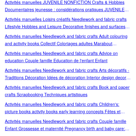
Activités manuelles JUVENILE NONFICTION Crafts & Hobbies
Documentaires jeunesse : considérations pratiques JUVENILE
NONFICTION / Crafts & Hobbies Loisirs créatifs Origami and
Activités manuelles Loisirs créatifs Needlework and fabric crafts
paper engineering Techniques artistiques Travail du papier belle
Lifestyle Hobbies and Leisure Decorative finishes and surfaces
bliss bulle déco à créer soi même livre de loisirs créatifs mojo jojo
Pratique décoration Techniques artistiques
Activités manuelles Needlework and fabric crafts Adult colouring
papertoys powerpuff girls rebelle super nanas
and activity books Collectif Coloriages adultes Marabout
Techniques artistiques
Activités manuelles Needlework and fabric crafts Advice on
education Couple famille Education de l'enfant Enfant
Activités manuelles Needlework and fabric crafts Arts décoratifs -
Traditions Décoration Idées de décoration Interior design decor
and style guides
Activités manuelles Needlework and fabric crafts Book and paper
crafts Scrapbooking Techniques artistiques
Activités manuelles Needlework and fabric crafts Children's:
picture books activity books early learning concepts Fêtes et
goûters Jeux et activités Loisirs et jeux Oz International
Activités manuelles Needlework and fabric crafts Couple famille
Enfant Grossesse et maternité Pregnancy birth and baby care:
advice and issues