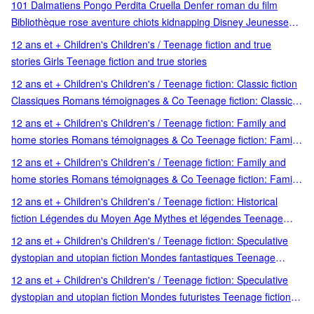
101 Dalmatiens Pongo Perdita Cruella Denfer roman du film
Bibliothèque rose aventure chiots kidnapping Disney Jeunesse
Aventure animale Romanisation de film Classique Disney Lutte
12 ans et + Children's Children's / Teenage fiction and true
contre la méchanceté
stories Girls Teenage fiction and true stories
12 ans et + Children's Children's / Teenage fiction: Classic fiction
Classiques Romans témoignages & Co Teenage fiction: Classic
fiction
12 ans et + Children's Children's / Teenage fiction: Family and
home stories Romans témoignages & Co Teenage fiction: Family
and home stories
12 ans et + Children's Children's / Teenage fiction: Family and
home stories Romans témoignages & Co Teenage fiction: Family
and home stories Bibliothèque rose Children's / Teenage fiction
12 ans et + Children's Children's / Teenage fiction: Historical
and true stories Hachette Lecteurs en herbe 6-9 ans Lecture 6-9
fiction Légendes du Moyen Age Mythes et légendes Teenage
ans Teenage fiction and true stories
fiction: Historical fiction c 400 to c 1492 (Spanish medieval period)
12 ans et + Children's Children's / Teenage fiction: Speculative
dystopian and utopian fiction Mondes fantastiques Teenage
fiction: Speculative
12 ans et + Children's Children's / Teenage fiction: Speculative
dystopian and utopian fiction Mondes futuristes Teenage fiction:
Speculative