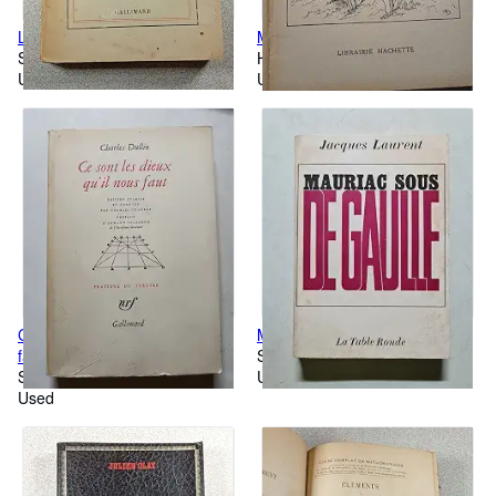
Le bateau-refuge
Michael chien de cirque
Softcover
Hardcover
Used
Used
Ce sont les dieux qu'il nous
Mauriac sous De Gaulle
faut
Softcover
Softcover
Used
Used