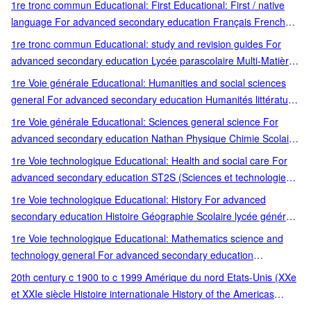
1re tronc commun Educational: First Educational: First / native
language For advanced secondary education Français French
Lycée parascolaire native language
1re tronc commun Educational: study and revision guides For
advanced secondary education Lycée parascolaire Multi-Matières
Général
1re Voie générale Educational: Humanities and social sciences
general For advanced secondary education Humanités littérature
et phil Scolaire lycée général et tech
1re Voie générale Educational: Sciences general science For
advanced secondary education Nathan Physique Chimie Scolaire
lycée général et tech Educational: History Histoire Géographie
1re Voie technologique Educational: Health and social care For
Multi niveaux Multi niveaux/Multi voies Multi voies
advanced secondary education ST2S (Sciences et technologies
Scolaire lycée général et tech
1re Voie technologique Educational: History For advanced
secondary education Histoire Géographie Scolaire lycée général
et tech
1re Voie technologique Educational: Mathematics science and
technology general For advanced secondary education
Mathématiques Scolaire lycée général et tech
20th century c 1900 to c 1999 Amérique du nord Etats-Unis (XXe
et XXIe siècle Histoire internationale History of the Americas
North America (USA and Canada)