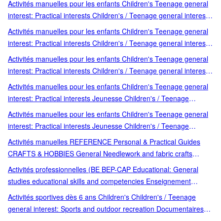
Activités manuelles pour les enfants Children's Teenage general
learning concepts Loisirs créatifs Loisirs et jeux Peinture et dessin
interest: Practical interests Children's / Teenage general interest:
Practical interests Children's: picture books activity books early
Activités manuelles pour les enfants Children's Teenage general
learning concepts Loisirs créatifs Loisirs et jeux Perles et bijoux
interest: Practical interests Children's / Teenage general interest:
Practical interests Cookery for Cookery for/with children Cuisine
Activités manuelles pour les enfants Children's Teenage general
Loisirs créatifs Loisirs et jeux with children
interest: Practical interests Children's / Teenage general interest:
Practical interests Decorative finishes and surfaces Pratique
Activités manuelles pour les enfants Children's Teenage general
décoration Techniques artistiques
interest: Practical interests Jeunesse Children's / Teenage
general interest: Practical interests Children's / Teenage general
Activités manuelles pour les enfants Children's Teenage general
interest: Science and technology Documentaires jeunesse
interest: Practical interests Jeunesse Children's / Teenage
Sciences dès 6 ans Sciences et inventions Teenage general
general interest: Practical interests Children's: picture books
Activités manuelles REFERENCE Personal & Practical Guides
interest: Science and technology
activity books early learning concepts Coloriage gommettes et
CRAFTS & HOBBIES General Needlework and fabric crafts
autoco Jeux et activités Loisirs et jeux
CRAFTS & HOBBIES / General REFERENCE / Personal &
Activités professionnelles (BE BEP-CAP Educational: General
Practical Guides Children's Children's / Teenage general interest:
studies educational skills and competencies Enseignement
Plants and trees Documentaires jeunesse Nature et animaux dès
professionel For vocational For vocational / professional
Activités sportives dès 6 ans Children's Children's / Teenage
6 ans Nature et plantes Teenage general interest: Plants and
education / training professional education training
general interest: Sports and outdoor recreation Documentaires
trees
jeunesse Parragon Sport Teenage general interest: Sports and