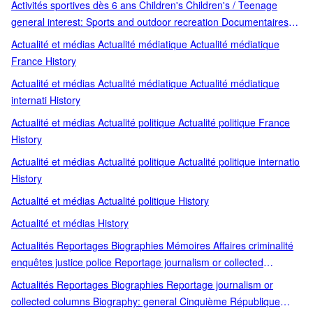
Activités sportives dès 6 ans Children's Children's / Teenage
outdoor recreation
general interest: Sports and outdoor recreation Documentaires
jeunesse Sport Teenage general interest: Sports and outdoor
Actualité et médias Actualité médiatique Actualité médiatique
recreation
France History
Actualité et médias Actualité médiatique Actualité médiatique
internati History
Actualité et médias Actualité politique Actualité politique France
History
Actualité et médias Actualité politique Actualité politique internatio
History
Actualité et médias Actualité politique History
Actualité et médias History
Actualités Reportages Biographies Mémoires Affaires criminalité
enquêtes justice police Reportage journalism or collected
columns Biography and non-fiction prose Crime and criminology
Actualités Reportages Biographies Reportage journalism or
Biographies / Mémoires Biography Literature and Literary studies
collected columns Biography: general Cinquième République
English Littérature anglo-saxonne Littérature étrangère Mode;