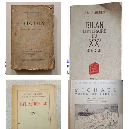
L'Aiglon
Bilan littéraire du XXe siècle
Softcover
Softcover
Used
Used