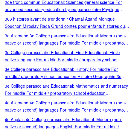
2de tronc commun Educational: Sciences general science For
advanced secondary education Lycée parascolaire Physique
Chimie
366 histoires avant de s'endormir Chantal Attané Monique
Souchon Miroslav Rada Gründ contes pour enfants histoires du
soir littérature jeunesse anthologie contes et histoires heure du
3e Allemand 3e Collège parascolaire Educational: Modern (non-
coucher illustrations
native or second) languages For middle For middle / preparatory
school education German preparatory school education
3e Collège parascolaire Educational: First Educational: First /
native language For middle For middle / preparatory school
education Français 3e French native language preparatory
3e Collège parascolaire Educational: History For middle For
school education
middle / preparatory school education Histoire Géographie 3e
preparatory school education
3e Collège parascolaire Educational: Mathematics and numeracy
For middle For middle / preparatory school education
Mathématiques 3e preparatory school education
4e Allemand 4e Collège parascolaire Educational: Modern (non-
native or second) languages For middle For middle / preparatory
school education German preparatory school education
4e Anglais 4e Collège parascolaire Educational: Modern (non-
native or second) languages English For middle For middle /
preparatory school education preparatory school education