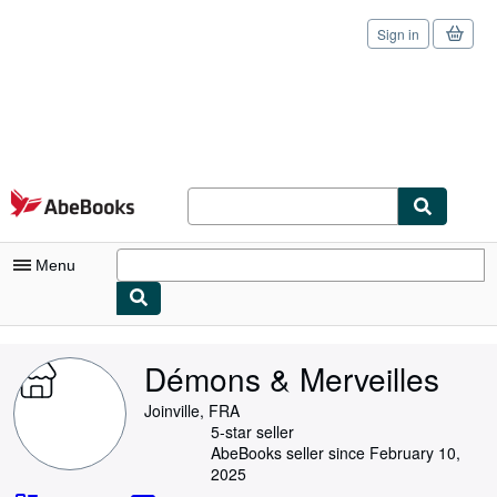
Sign in
Skip to main content
AbeBooks.com
Menu
My Account
Démons & Merveilles
My Purchases
Joinville, FRA
Sign Off
5-star seller
AbeBooks seller since February 10,
Advanced Search
2025