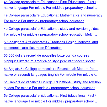
4e Collège parascolaire Educational: First Educational: First /
native language For middle For middle / preparatory school
education Français 4e French native language preparatory
4e Collège parascolaire Educational: Mathematics and numeracy
school education
For middle For middle / preparatory school education
Mathématiques 4e preparatory school education
4e Collège parascolaire Educational: study and revision guides
For middle For middle / preparatory school education Multi-
matières 4e preparatory school education
5.5 designers Arts décoratifs - Traditions Design Industrial and
commercial arts illustration Décoration
50 000 dollars recueil de nouvelles boxe corrida courses
hippiques littérature américaine style percutant déclin sportif
violence nouvelles sport (boxe courses hippiques corrida)
5e Anglais 5e Collège parascolaire Educational: Modern (non-
violence et mort déclin et dernier combat langage populaire et
native or second) languages English For middle For middle /
style percutant dilemmes moraux
preparatory school education preparatory school education
5e Cahiers de vacances Collège Educational: study and revision
guides For middle For middle / preparatory school education
preparatory school education
5e Collège parascolaire Educational: First Educational: First /
native language For middle For middle / preparatory school
education Français 5e French native language preparatory