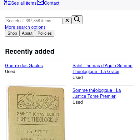
Browse Collections
See all items
Contact
Rare Books
Art & Collectibles
More search options
Textbooks
Shop
About
Policies
Sellers
Recently added
Start Selling
Guerre des Gaules
Saint Thomas d'Aquin Somme
Help
Used
Théologique : La Grâce
CLOSE
Used
Somme théologique : La
Justice Tome Premier
Used