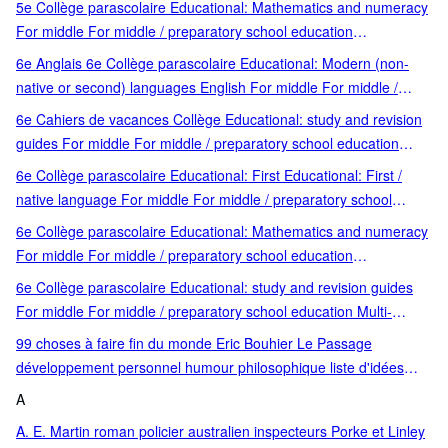
5e Collège parascolaire Educational: Mathematics and numeracy
school education
For middle For middle / preparatory school education
Mathématiques 5e preparatory school education
6e Anglais 6e Collège parascolaire Educational: Modern (non-
native or second) languages English For middle For middle /
preparatory school education preparatory school education
6e Cahiers de vacances Collège Educational: study and revision
guides For middle For middle / preparatory school education
preparatory school education
6e Collège parascolaire Educational: First Educational: First /
native language For middle For middle / preparatory school
education Français 6e French native language preparatory
6e Collège parascolaire Educational: Mathematics and numeracy
school education
For middle For middle / preparatory school education
Mathématiques 6e preparatory school education
6e Collège parascolaire Educational: study and revision guides
For middle For middle / preparatory school education Multi-
matières 6e preparatory school education
99 choses à faire fin du monde Eric Bouhier Le Passage
développement personnel humour philosophique liste d'idées
réflexion sur la vie broché 2012 curiosités médicales humour et
A
réflexion littérature contemporaine essai philosophique tonalité
A. E. Martin roman policier australien inspecteurs Porke et Linley
légère et profonde public adulte