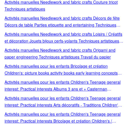
Activités manuelles Needlework and fabric crafts Couture tricot
Techniques artistiques
Activités manuelles Needlework and fabric crafts Décors de fête
Décors de table Parties etiquette and entertaining Techniques
artistiques
Activités manuelles Needlework and fabric crafts Loisirs / Créatifs
et décoration Jouets bijoux cerfs-volants Techniques artistiques
Toys: making and decorating
Activités manuelles Needlework and fabric crafts Origami and
paper engineering Techniques artistiques Travail du papier
Activités manuelles pour les enfants Bricolage et création
Children's: picture books activity books early learning concepts
Loisirs créatifs Loisirs et jeux
Activités manuelles pour les enfants Children's Teenage general
interest: Practical interests Albums 3 ans et + Casterman
Children's / Teenage general interest: Practical interests Livres 3
Activités manuelles pour les enfants Children's Teenage general
ans et + Picture storybooks
interest: Practical interests Arts décoratifs - Traditions Children's /
Teenage general interest: Practical interests Décoration Interior
Activités manuelles pour les enfants Children's Teenage general
design decor and style guides
interest: Practical interests Bricolage et création Children's /
Teenage general interest: Practical interests Children's: picture