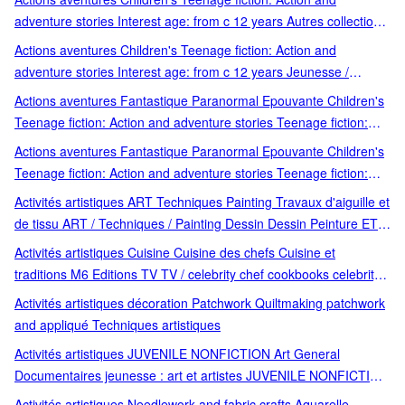
adventure stories Livres 3 ans et + Picture storybooks jeunesse;
adventure stories Interest age: from c 12 years Autres collections
aventure
(9 à 12 ans Children's / Teenage fiction and true stories
Actions aventures Children's Teenage fiction: Action and
Children's / Teenage fiction: Action and adventure stories
adventure stories Interest age: from c 12 years Jeunesse /
Lecteurs 9-12 ans Lecture 9-12 ans Teenage fiction and true
Romans 12 ans et + Children's / Teenage fiction: Action and
Actions aventures Fantastique Paranormal Epouvante Children's
stories
adventure stories Children's / Teenage fiction: Family and home
Teenage fiction: Action and adventure stories Teenage fiction:
stories Romans témoignages & Co Teenage fiction: Family and
Fantasy Teenage fiction: Horror and ghost stories chillers 12 ans
Actions aventures Fantastique Paranormal Epouvante Children's
home stories
et + Action; Paranormal; Livre-jeu; créatures; extraterrestres;
Teenage fiction: Action and adventure stories Teenage fiction:
Roman interactif; Aventure à choix multiples; Animaux mutants;
Fantasy Teenage fiction: Horror and ghost stories chillers 12 ans
Activités artistiques ART Techniques Painting Travaux d'aiguille et
aventure; fantastique Children's / Teenage fiction: Action and
et + Action; Zombies; Paranormal; Livre-jeu; Roman interactif;
de tissu ART / Techniques / Painting Dessin Dessin Peinture ET
adventure stories Children's / Teenage fiction: Fantasy Children's
Aventure à choix multiples; aventure; fantastique; jeu de rôle;
SI J APPRENAIS drawing and art manuals Techniques artistiques
/ Teenage fiction: Horror and ghost stories Children
Activités artistiques Cuisine Cuisine des chefs Cuisine et
frissons Children's / Teenage fiction: Action and adventure stories
traditions M6 Editions TV TV / celebrity chef cookbooks celebrity
Children's / Teenage fiction: Fantasy Children's / Teenage fiction:
chef cookbooks
Horror and ghost stories Children's / Teenage
Activités artistiques décoration Patchwork Quiltmaking patchwork
and appliqué Techniques artistiques
Activités artistiques JUVENILE NONFICTION Art General
Documentaires jeunesse : art et artistes JUVENILE NONFICTION
/ Art / General Activités artistiques Beaux-arts Dessins Children's:
Activités artistiques Needlework and fabric crafts Aquarelle