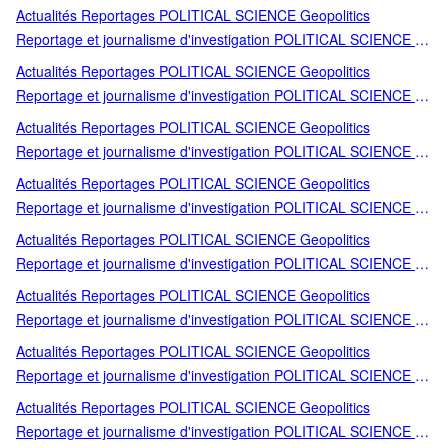
Geopolitics Actualité et médias Actualité politique Actualité
Actualités Reportages POLITICAL SCIENCE Geopolitics
politique France FRANCE Histoire Politique Économie History
Reportage et journalisme d'investigation POLITICAL SCIENCE /
Politique Socialisme
Geopolitics Africa African history Afrique Essais Histoire Politique
Actualités Reportages POLITICAL SCIENCE Geopolitics
Économie Histoire Histoire internationale Ouvrages généraux
Reportage et journalisme d'investigation POLITICAL SCIENCE /
POCHES POCHES / SCIENCES HUMAINES SOC SCIENCES
Geopolitics Altermondialisme Développement durable-Ecologie
Actualités Reportages POLITICAL SCIENCE Geopolitics
HUMAINES SOC Sarkozy
Ecologie Environmentalist thought and ideology Europe Histoire
Reportage et journalisme d'investigation POLITICAL SCIENCE /
Politique Économie Mondialisation Politique Sphère économique
Geopolitics AUTRES DOMAINE FRAN Actualité et médias
Actualités Reportages POLITICAL SCIENCE Geopolitics
Actualité médiatique Actualité médiatique France France Histoire
Reportage et journalisme d'investigation POLITICAL SCIENCE /
Politique Économie History politique populisme
Geopolitics Biography Literature and Literary studies Essais
Actualités Reportages POLITICAL SCIENCE Geopolitics
Histoire Politique Économie French LITTERATURE Littérature
Reportage et journalisme d'investigation POLITICAL SCIENCE /
française
Geopolitics CAHIERS LIBRES Essais Histoire Politique Économie
Actualités Reportages POLITICAL SCIENCE Geopolitics
Social work Sociologie Travail social pauvreté
Reportage et journalisme d'investigation POLITICAL SCIENCE /
Geopolitics Croissance crise Economic and financial crises and
Actualités Reportages POLITICAL SCIENCE Geopolitics
disasters Economie Histoire Politique Économie politique
Reportage et journalisme d'investigation POLITICAL SCIENCE /
Geopolitics Economic theory and philosophy Economie Economie
Actualités Reportages POLITICAL SCIENCE Geopolitics
(essai) France Histoire Politique Économie SYNTHESE
Reportage et journalisme d'investigation POLITICAL SCIENCE /
HISTORIQUE économie