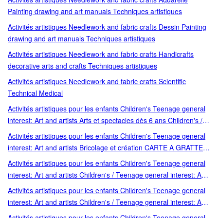
picture books activity books early learning concepts Coloriage
Painting drawing and art manuals Techniques artistiques
gommettes et autoco JEUNESSE Jeux et activités Loisirs et jeux
Activités artistiques Needlework and fabric crafts Dessin Painting
Moyen Age Place des Victoires fille
drawing and art manuals Techniques artistiques
Activités artistiques Needlework and fabric crafts Handicrafts
decorative arts and crafts Techniques artistiques
Activités artistiques Needlework and fabric crafts Scientific
Technical Medical
Activités artistiques pour les enfants Children's Teenage general
interest: Art and artists Arts et spectacles dès 6 ans Children's /
Teenage general interest: Art and artists Children's / Teenage
Activités artistiques pour les enfants Children's Teenage general
general interest: Music Documentaires jeunesse Musique et
interest: Art and artists Bricolage et création CARTE A GRATTER;
danse Teenage general interest: Music
activite enfant; activite enfant 6 ans; activite enfant 7 ans; activite
Activités artistiques pour les enfants Children's Teenage general
enfant 8 ans; activite enfant 9 ans; ateliers du calme; activite
interest: Art and artists Children's / Teenage general interest: Art
manuelle enfant; cadeau enfant; loisir creatif enfant Children's /
and artists Children's interactive and activity books and kits
Activités artistiques pour les enfants Children's Teenage general
Teenage general interest: Art and artists Children's: picture books
Comptines et chansons Gallimard Livres 3 ans et + Livres-CD
interest: Art and artists Children's / Teenage general interest: Art
activity books early learning concepts Loisirs créatifs Loisirs et
Autres encyclopédies (3 à 6 an Children's / Teenage reference:
and artists Children's interactive and activity books and kits Livres
jeux
Activités artistiques pour les enfants Children's Teenage general