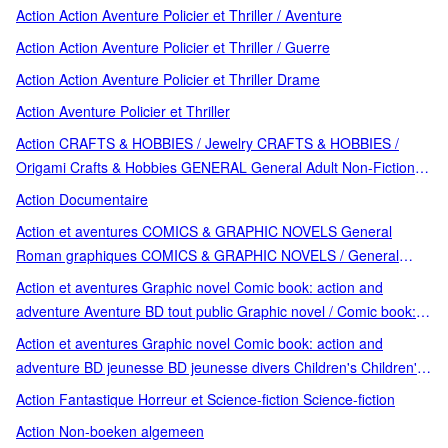
Action Action Aventure Policier et Thriller / Aventure
Action Action Aventure Policier et Thriller / Guerre
Action Action Aventure Policier et Thriller Drame
Action Aventure Policier et Thriller
Action CRAFTS & HOBBIES / Jewelry CRAFTS & HOBBIES /
Origami Crafts & Hobbies GENERAL General Adult Non-Fiction
Thriller
Action Documentaire
Action et aventures COMICS & GRAPHIC NOVELS General
Roman graphiques COMICS & GRAPHIC NOVELS / General
Aventure BD tout public Comic book: science fiction Graphic
Action et aventures Graphic novel Comic book: action and
novel Graphic novel / Comic book: science fiction ROTORS
adventure Aventure BD tout public Graphic novel / Comic book:
Science-fiction
action and adventure
Action et aventures Graphic novel Comic book: action and
adventure BD jeunesse BD jeunesse divers Children's Children's /
Teenage general interest: Cartoons and comic strips Graphic
Action Fantastique Horreur et Science-fiction Science-fiction
novel / Comic book: action and adventure Teenage general
Action Non-boeken algemeen
interest: Cartoons and comic strips