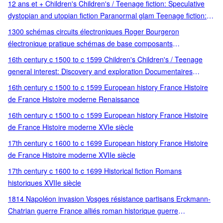
12 ans et + Children's Children's / Teenage fiction: Speculative
dystopian and utopian fiction Paranormal glam Teenage fiction:
Speculative
1300 schémas circuits électroniques Roger Bourgeron
électronique pratique schémas de base composants
électroniques recueil de circuits électronique analogique
16th century c 1500 to c 1599 Children's Children's / Teenage
électronique numérique référence technique éditions Radio
general interest: Discovery and exploration Documentaires
électronique schémas de circuits public amateur et professionnel
jeunesse Histoire dès 6 ans Renaissance - Grandes découver
16th century c 1500 to c 1599 European history France Histoire
Teenage general interest: Discovery and exploration
de France Histoire moderne Renaissance
16th century c 1500 to c 1599 European history France Histoire
de France Histoire moderne XVIe siècle
17th century c 1600 to c 1699 European history France Histoire
de France Histoire moderne XVIIe siècle
17th century c 1600 to c 1699 Historical fiction Romans
historiques XVIIe siècle
1814 Napoléon invasion Vosges résistance partisans Erckmann-
Chatrian guerre France alliés roman historique guerre
napoléonienne résistance populaire réalisme rustique épopée