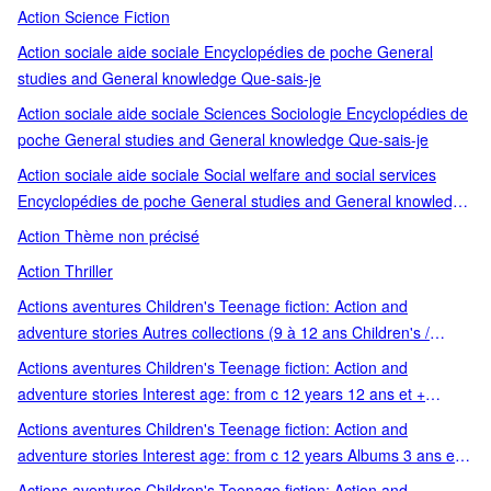
Action Science Fiction
Action sociale aide sociale Encyclopédies de poche General
studies and General knowledge Que-sais-je
Action sociale aide sociale Sciences Sociologie Encyclopédies de
poche General studies and General knowledge Que-sais-je
Action sociale aide sociale Social welfare and social services
Encyclopédies de poche General studies and General knowledge
Que-sais-je
Action Thème non précisé
Action Thriller
Actions aventures Children's Teenage fiction: Action and
adventure stories Autres collections (9 à 12 ans Children's /
Teenage fiction and true stories Children's / Teenage fiction:
Actions aventures Children's Teenage fiction: Action and
Action and adventure stories Conte philosophique Amitié
adventure stories Interest age: from c 12 years 12 ans et +
Courage Grandir Lecteurs 9-12 ans Lecture 9-12 ans Teenage
Children's / Teenage fiction: Action and adventure stories
Actions aventures Children's Teenage fiction: Action and
fiction and true stories
Suspense
adventure stories Interest age: from c 12 years Albums 3 ans et +
Autres éditeurs (P à T) Children's / Teenage fiction: Action and
Actions aventures Children's Teenage fiction: Action and