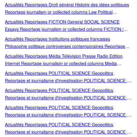
European history France Histoire de France Later 20th century c
Actualités Reportages Droit général Histoire des idées politiques
Film; crime; haute couture; anniversaire; saga familiale; Ridley
1950 to c 1999 Ouvrages généraux
Reportage journalism or collected columns Law Political
Scott; adaptation cinématographique; adaptation en film; Gucci
ideologies and movements Comic book: humorous Graphic novel
Actualités Reportages FICTION General SOCIAL SCIENCE
Graphic novel / Comic book: humorous Humour
Essays Reportage journalism or collected columns FICTION /
General SOCIAL SCIENCE / Essays Actualité et médias Actualité
Actualités Reportages Institutions politiques françaises
politique Actualité politique France History
Philosophie politique controverses contemporaines Reportage
journalism or collected columns Central national federal
Actualités Reportages Média Télévision Presse Radio Edition
government France Social and ethical issues Actualité et médias
Internet Reportage journalism or collected columns Media
Actualité politique Actualité politique France Central / national /
entertainment information and communication industries Cinéma
Actualités Reportages POLITICAL SCIENCE Geopolitics
federal government History
Television radio
Reportage et journalisme d'investigation POLITICAL SCIENCE /
Geopolitics Actualité et médias Actualité politique Actualité
Actualités Reportages POLITICAL SCIENCE Geopolitics
politique France CAHIERS LIBRES Essais Histoire Politique
Reportage et journalisme d'investigation POLITICAL SCIENCE /
Économie History Islam intégrisme politique
Geopolitics Actualité et médias Actualité politique Actualité
Actualités Reportages POLITICAL SCIENCE Geopolitics
politique France Essais Histoire Politique Économie History NON
Reportage et journalisme d'investigation POLITICAL SCIENCE /
FICTION LAFFONT
Geopolitics Actualité et médias Actualité politique Actualité
Actualités Reportages POLITICAL SCIENCE Geopolitics
politique France France Histoire Politique Économie History
Reportage et journalisme d'investigation POLITICAL SCIENCE /
POLITIQUE élection