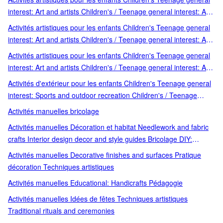
Encyclopaedias general reference Documentaires jeunesse
3 ans et + Livres animés Livres sonores
interest: Art and artists Children's / Teenage general interest: Art
Découvertes-Imagiers 3-6 ans Teenage reference:
and artists Children's: picture books activity books early learning
Encyclopaedias
Activités artistiques pour les enfants Children's Teenage general
concepts Coloriage gommettes et autoco Jeux et activités Loisirs
interest: Art and artists Children's / Teenage general interest: Art
et jeux Minedition
and artists Children's: picture books activity books early learning
Activités artistiques pour les enfants Children's Teenage general
concepts Loisirs créatifs Loisirs et jeux Peinture et dessin
interest: Art and artists Children's / Teenage general interest: Art
and artists Children's: picture books activity books early learning
Activités d'extérieur pour les enfants Children's Teenage general
concepts Loisirs créatifs Loisirs et jeux Peinture et dessin
interest: Sports and outdoor recreation Children's / Teenage
Fantastique Paranormal Teenage fiction: Fantasy Interest age:
general interest: Sports and outdoor recreation Children's: picture
Activités manuelles bricolage
from c 12 years 12 ans et + Children's / Teenage fiction: Family
books activity books early learning concepts Jeux et activités
and home stories Children's / Teenage fiction: Fantasy Romans
Activités manuelles Décoration et habitat Needlework and fabric
Loisirs et jeux Nature et plein air
témoignages & Co Teenage fiction: Family and ho
crafts Interior design decor and style guides Bricolage DIY:
general Loisirs
Activités manuelles Decorative finishes and surfaces Pratique
décoration Techniques artistiques
Activités manuelles Educational: Handicrafts Pédagogie
Activités manuelles Idées de fêtes Techniques artistiques
Traditional rituals and ceremonies