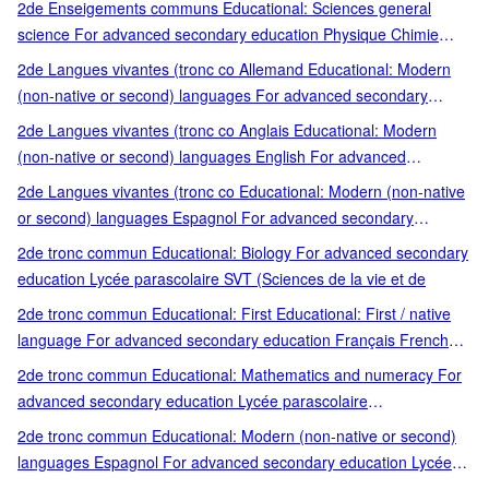
2de Enseigements communs Educational: Sciences general
science For advanced secondary education Physique Chimie
Scolaire lycée général et tech Scolaire lycée général et
2de Langues vivantes (tronc co Allemand Educational: Modern
technologique
(non-native or second) languages For advanced secondary
education German Scolaire lycée général et tech
2de Langues vivantes (tronc co Anglais Educational: Modern
(non-native or second) languages English For advanced
secondary education Scolaire lycée général et tech
2de Langues vivantes (tronc co Educational: Modern (non-native
or second) languages Espagnol For advanced secondary
education Scolaire lycée général et tech Spanish
2de tronc commun Educational: Biology For advanced secondary
education Lycée parascolaire SVT (Sciences de la vie et de
2de tronc commun Educational: First Educational: First / native
language For advanced secondary education Français French
Lycée parascolaire native language
2de tronc commun Educational: Mathematics and numeracy For
advanced secondary education Lycée parascolaire
Mathématiques
2de tronc commun Educational: Modern (non-native or second)
languages Espagnol For advanced secondary education Lycée
parascolaire Spanish