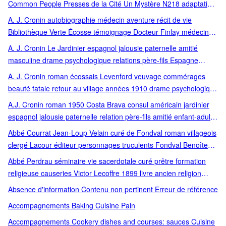
Common People Presses de la Cité Un Mystère N218 adaptation
Pel Pelham années 1950 série policière roman policier littérature
A. J. Cronin autobiographie médecin aventure récit de vie
australienne adaptation cinématographique série de
Bibliothèque Verte Écosse témoignage Docteur Finlay médecine
personnages récurrents collection Un Mystère
aventure humaine
A. J. Cronin Le Jardinier espagnol jalousie paternelle amitié
masculine drame psychologique relations père-fils Espagne
consul américain années 1950 introspection
A. J. Cronin roman écossais Levenford veuvage commérages
beauté fatale retour au village années 1910 drame psychologique
roman britannique préjugés et commérages beauté et jalousie
A.J. Cronin roman 1950 Costa Brava consul américain jardinier
Écosse début XXe siècle
espagnol jalousie paternelle relation père-fils amitié enfant-adulte
drame psychologique San Jorge Roman psychologique Relations
Abbé Courrat Jean-Loup Velain curé de Fondval roman villageois
père-fils Jalousie et contrôle Amitié intergénérationnelle Drame
clergé Lacour éditeur personnages truculents Fondval Benoîte
familial Roman d'après-guerre
Gustave Littérature régionale française Roman humoristique
Abbé Perdrau séminaire vie sacerdotale curé prêtre formation
Clergé rural Vie de village Personnages truculents Série
religieuse causeries Victor Lecoffre 1899 livre ancien religion
romanesque
catholique formation cléricale dialogue spirituel conseils
Absence d'information Contenu non pertinent Erreur de référence
pastoraux
Accompagnements Baking Cuisine Pain
Accompagnements Cookery dishes and courses: sauces Cuisine