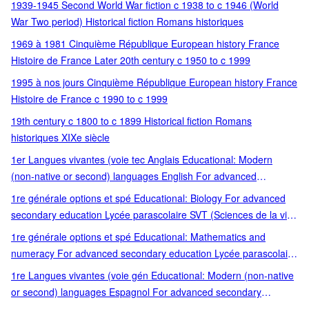
1939-1945 Second World War fiction c 1938 to c 1946 (World
populaire patrimoine littéraire
War Two period) Historical fiction Romans historiques
1969 à 1981 Cinquième République European history France
Histoire de France Later 20th century c 1950 to c 1999
1995 à nos jours Cinquième République European history France
Histoire de France c 1990 to c 1999
19th century c 1800 to c 1899 Historical fiction Romans
historiques XIXe siècle
1er Langues vivantes (voie tec Anglais Educational: Modern
(non-native or second) languages English For advanced
secondary education Scolaire lycée général et tech
1re générale options et spé Educational: Biology For advanced
secondary education Lycée parascolaire SVT (Sciences de la vie
et de
1re générale options et spé Educational: Mathematics and
numeracy For advanced secondary education Lycée parascolaire
Mathématiques
1re Langues vivantes (voie gén Educational: Modern (non-native
or second) languages Espagnol For advanced secondary
education Scolaire lycée général et tech Spanish