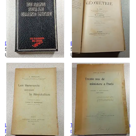
Du sang sur le grand livre
Eléments de Géométrie
Softcover
Softcover
Used
Used
Les Serments pendant la
Trente ans de ministère à Paris
Révolution
notes & souvenirs 1870-1900