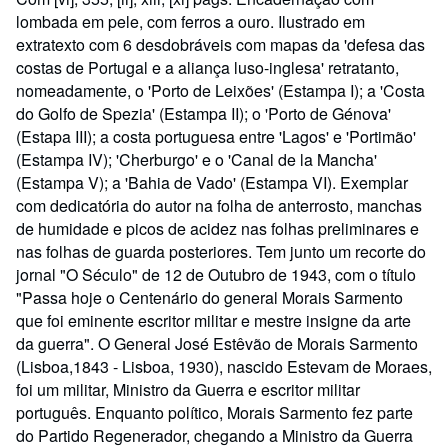
lombada em pele, com ferros a ouro. Ilustrado em
extratexto com 6 desdobráveis com mapas da 'defesa das
costas de Portugal e a aliança luso-inglesa' retratanto,
nomeadamente, o 'Porto de Leixões' (Estampa I); a 'Costa
do Golfo de Spezia' (Estampa II); o 'Porto de Génova'
(Estapa III); a costa portuguesa entre 'Lagos' e 'Portimão'
(Estampa IV); 'Cherburgo' e o 'Canal de la Mancha'
(Estampa V); a 'Bahia de Vado' (Estampa VI). Exemplar
com dedicatória do autor na folha de anterrosto, manchas
de humidade e picos de acidez nas folhas preliminares e
nas folhas de guarda posteriores. Tem junto um recorte do
jornal "O Século" de 12 de Outubro de 1943, com o título
"Passa hoje o Centenário do general Morais Sarmento
que foi eminente escritor militar e mestre insigne da arte
da guerra". O General José Estêvão de Morais Sarmento
(Lisboa,1843 - Lisboa, 1930), nascido Estevam de Moraes,
foi um militar, Ministro da Guerra e escritor militar
português. Enquanto político, Morais Sarmento fez parte
do Partido Regenerador, chegando a Ministro da Guerra