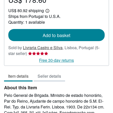
US$
US$ 80.92 shipping
178.60
Learn
Ships from Portugal to U.S.A.
more
about
Quantity: 1 available
shipping
rates
Add to basket
Sold by
Livraria Castro e Silva
,
Lisboa, Portugal
(5-
Seller
star seller)
rating
Free 30-day returns
5
out
Item details
Seller details
of
5
About this Item
stars
Pelo General de Brigada. Ministro de estado honorário,
Par do Reino, Ajudante de campo honorário de S.M. El-
Rei. Typ. da Livraria Ferin. Lisboa. 1903. De 22x134 cm.
Com [vi], 355, [ii], xiii, [xi] págs. Encadernação com