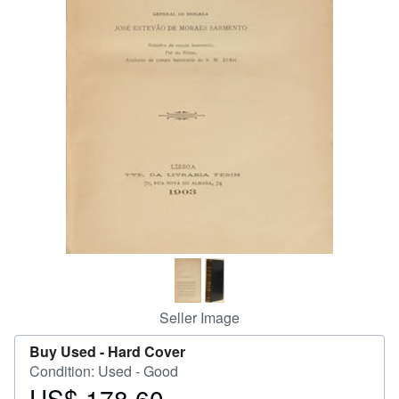
Help
CLOSE
Seller Image
Buy Used -
Hard Cover
Condition: Used - Good
US$ 178.60
Price