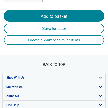
Add to basket
Save for Later
Create a Want for similar items
BACK TO TOP
Shop With Us
Sell With Us
Advanced Search
About Us
Browse Collections
Start Selling
Find Help
My Account
Join Our Affiliate Program
About AbeBooks