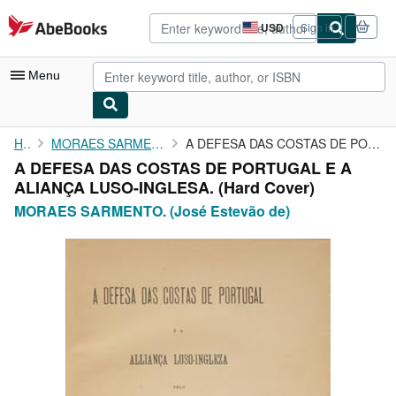
Skip to main content
AbeBooks.com
USD
Sign in
Site
shopping
preferences
Menu
My Account
Home
MORAES SARMENTO. (José Estevão de)
A DEFESA DAS COSTAS DE PORTUGAL E A ALIANÇA LUSO-INGLESA.
A DEFESA DAS COSTAS DE PORTUGAL E A
My Purchases
ALIANÇA LUSO-INGLESA. (Hard Cover)
Advanced Search
MORAES SARMENTO. (José Estevão de)
Browse Collections
Rare Books
Art & Collectibles
Textbooks
Sellers
Start Selling