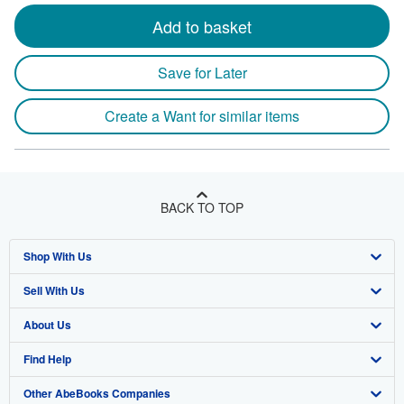
Add to basket
Save for Later
Create a Want for similar items
BACK TO TOP
Shop With Us
Sell With Us
Advanced Search
About Us
Browse Collections
Start Selling
Find Help
My Account
Join Our Affiliate Program
About AbeBooks
Other AbeBooks Companies
My Orders
Book Buyback
Media
Help