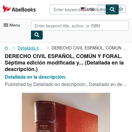
Skip to main content
AbeBooks.com
USD
Sign in
Site
shopping
preferences
Menu
My Account
Home
Detallada en la descripción.
DERECHO CIVIL ESPAÑOL, COMÚN Y FORAL. Séptima edición modificada...
DERECHO CIVIL ESPAÑOL, COMÚN Y FORAL.
My Purchases
Séptima edición modificada y... (Detallada en la
Advanced Search
descripción.)
Detallada en la descripción.
Browse Collections
Published by
Detallado en descripción., Detallado en descripción.
Rare Books
Art & Collectibles
Textbooks
Sellers
Start Selling