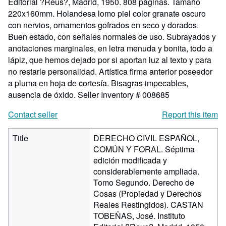
Editorial ?Reus?, Madrid, 1950. 808 páginas. Tamaño
220x160mm. Holandesa lomo piel color granate oscuro
con nervios, ornamentos gofrados en seco y dorados.
Buen estado, con señales normales de uso. Subrayados y
anotaciones marginales, en letra menuda y bonita, todo a
lápiz, que hemos dejado por si aportan luz al texto y para
no restarle personalidad. Artística firma anterior poseedor
a pluma en hoja de cortesía. Bisagras impecables,
ausencia de óxido.
Seller Inventory # 008685
Contact seller
Report this item
Title
DERECHO CIVIL ESPAÑOL,
COMÚN Y FORAL. Séptima
edición modificada y
considerablemente ampliada.
Tomo Segundo. Derecho de
Cosas (Propiedad y Derechos
Reales Restingidos). CASTAN
TOBEÑAS, José. Instituto