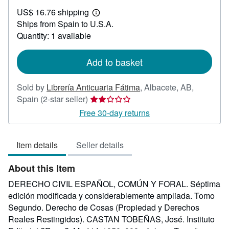
US$
US$ 16.76 shipping
53.81
Learn
Ships from Spain to U.S.A.
more
about
Quantity: 1 available
shipping
rates
Add to basket
Sold by
Librería Anticuaria Fátima
,
Albacete, AB,
Seller
Spain
(2-star seller)
rating
Free 30-day returns
2
out
Item details
Seller details
of
5
About this Item
stars
DERECHO CIVIL ESPAÑOL, COMÚN Y FORAL. Séptima
edición modificada y considerablemente ampliada. Tomo
Segundo. Derecho de Cosas (Propiedad y Derechos
Reales Restingidos). CASTAN TOBEÑAS, José. Instituto