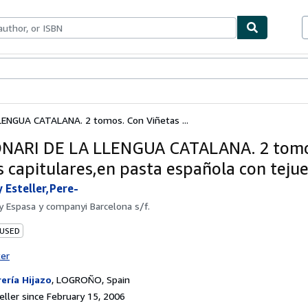
bles
Textbooks
Sellers
Start Selling
LENGUA CATALANA. 2 tomos. Con Viñetas ...
ONARI DE LA LLENGUA CATALANA. 2 tomo
s capitulares,en pasta española con tejue
 Esteller,Pere-
by
Espasa y companyi Barcelona s/f.
 USED
ter
rería Hijazo
,
LOGROÑO, Spain
ller since February 15, 2006