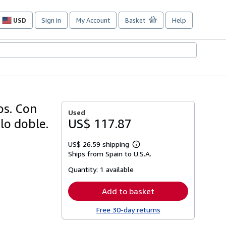
USD
Sign in
My Account
Basket
Help
Site
shopping
preferences
s. Con
Used
lo doble.
US$ 117.87
US$ 26.59 shipping
Learn
Ships from Spain to U.S.A.
more
about
Quantity:
1 available
shipping
rates
Add to basket
Free 30-day returns