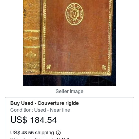
Help
CLOSE
Seller Image
Buy Used -
Couverture rigide
Condition: Used - Near fine
US$ 184.54
Price
US$
US$ 48.55 shipping
184.54
Learn