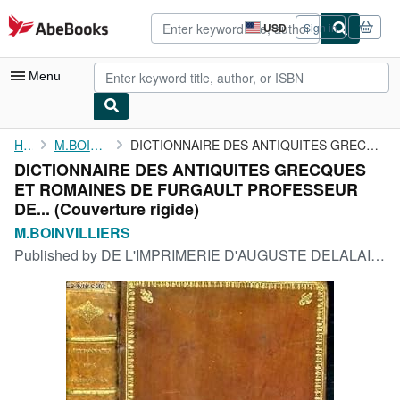
Skip to main content
AbeBooks.com
USD
Sign in
Site
shopping
preferences
Menu
My Account
Home
M.BOINVILLIERS
DICTIONNAIRE DES ANTIQUITES GRECQUES ET ROMAINES DE FURGAULT ...
DICTIONNAIRE DES ANTIQUITES GRECQUES
My Purchases
ET ROMAINES DE FURGAULT PROFESSEUR
Advanced Search
DE... (Couverture rigide)
M.BOINVILLIERS
Browse Collections
Published by
DE L'IMPRIMERIE D'AUGUSTE DELALAIN, 1824
Rare Books
Art & Collectibles
Textbooks
Sellers
Start Selling