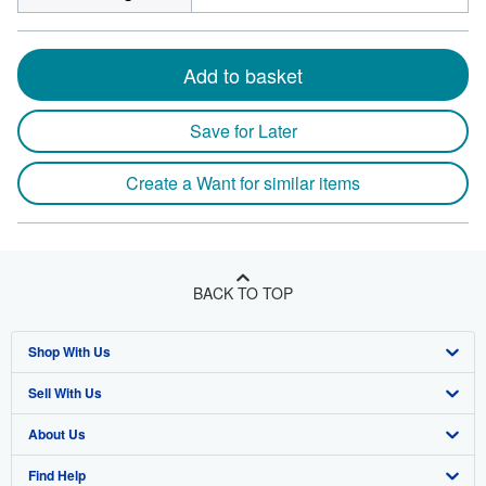
Add to basket
Save for Later
Create a Want for similar items
BACK TO TOP
Shop With Us
Sell With Us
Advanced Search
About Us
Browse Collections
Start Selling
Find Help
My Account
Join Our Affiliate Program
About AbeBooks