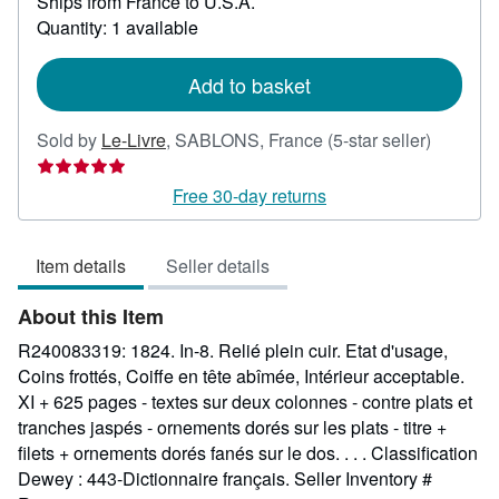
Ships from France to U.S.A.
more
about
Quantity: 1 available
shipping
rates
Add to basket
Seller
Sold by
Le-Livre
,
SABLONS, France
(5-star seller)
rating
5
Free 30-day returns
out
of
Item details
Seller details
5
stars
About this Item
R240083319: 1824. In-8. Relié plein cuir. Etat d'usage,
Coins frottés, Coiffe en tête abîmée, Intérieur acceptable.
XI + 625 pages - textes sur deux colonnes - contre plats et
tranches jaspés - ornements dorés sur les plats - titre +
filets + ornements dorés fanés sur le dos. . . . Classification
Dewey : 443-Dictionnaire français.
Seller Inventory #