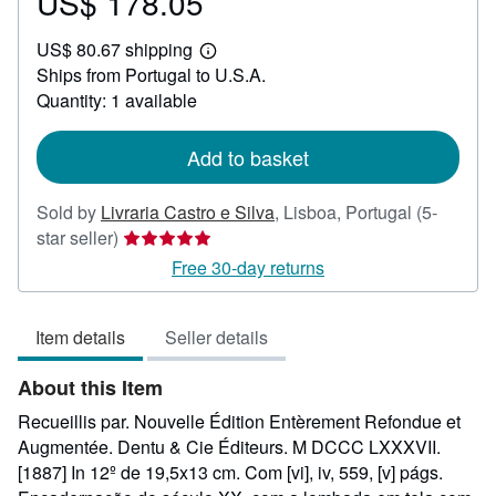
US$ 178.05
Price
US$
US$ 80.67 shipping
178.05
Learn
Ships from Portugal to U.S.A.
more
about
Quantity: 1 available
shipping
rates
Add to basket
Sold by
Livraria Castro e Silva
,
Lisboa, Portugal
(5-
Seller
star seller)
rating
Free 30-day returns
5
out
Item details
Seller details
of
5
About this Item
stars
Recueillis par. Nouvelle Édition Entèrement Refondue et
Augmentée. Dentu & Cie Éditeurs. M DCCC LXXXVII.
[1887] In 12º de 19,5x13 cm. Com [vi], iv, 559, [v] págs.