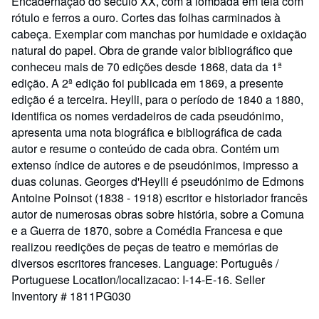
Encadernação do século XX, com a lombada em tela com
rótulo e ferros a ouro. Cortes das folhas carminados à
cabeça. Exemplar com manchas por humidade e oxidação
natural do papel. Obra de grande valor bibliográfico que
conheceu mais de 70 edições desde 1868, data da 1ª
edição. A 2ª edição foi publicada em 1869, a presente
edição é a terceira. Heylli, para o período de 1840 a 1880,
identifica os nomes verdadeiros de cada pseudónimo,
apresenta uma nota biográfica e bibliográfica de cada
autor e resume o conteúdo de cada obra. Contém um
extenso índice de autores e de pseudónimos, impresso a
duas colunas. Georges d'Heylli é pseudónimo de Edmons
Antoine Poinsot (1838 - 1918) escritor e historiador francês
autor de numerosas obras sobre história, sobre a Comuna
e a Guerra de 1870, sobre a Comédia Francesa e que
realizou reedições de peças de teatro e memórias de
diversos escritores franceses. Language: Português /
Portuguese Location/localizacao: I-14-E-16.
Seller
Inventory # 1811PG030