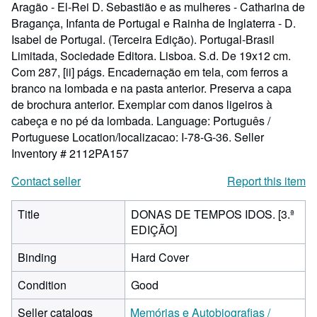
Aragão - El-Rei D. Sebastião e as mulheres - Catharina de
Bragança, Infanta de Portugal e Rainha de Inglaterra - D.
Isabel de Portugal. (Terceira Edição). Portugal-Brasil
Limitada, Sociedade Editora. Lisboa. S.d. De 19x12 cm.
Com 287, [ii] págs. Encadernação em tela, com ferros a
branco na lombada e na pasta anterior. Preserva a capa
de brochura anterior. Exemplar com danos ligeiros à
cabeça e no pé da lombada. Language: Português /
Portuguese Location/localizacao: I-78-G-36.
Seller
Inventory # 2112PA157
Contact seller
Report this item
Title
DONAS DE TEMPOS IDOS. [3.ª
EDIÇÃO]
Binding
Hard Cover
Condition
Good
Seller catalogs
Memórias e Autobiografias /