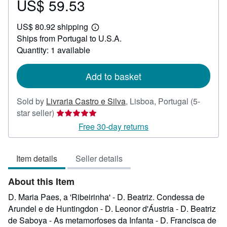
US$ 59.53
Price
US$
US$ 80.92 shipping
59.53
Learn
Ships from Portugal to U.S.A.
more
about
Quantity: 1 available
shipping
rates
Add to basket
Sold by
Livraria Castro e Silva
,
Lisboa, Portugal
(5-
Seller
star seller)
rating
Free 30-day returns
5
out
Item details
Seller details
of
5
About this Item
stars
D. Maria Paes, a 'Ribeirinha' - D. Beatriz. Condessa de
Arundel e de Huntingdon - D. Leonor d'Áustria - D. Beatriz
de Saboya - As metamorfoses da Infanta - D. Francisca de