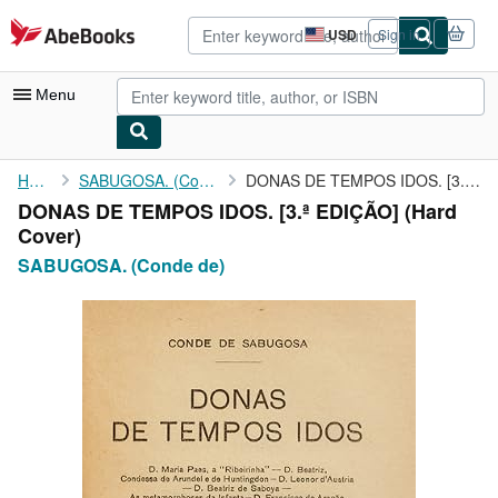
Skip to main content
AbeBooks.com
USD
Sign in
Site
shopping
preferences
Menu
My Account
Home
SABUGOSA. (Conde de)
DONAS DE TEMPOS IDOS. [3.ª EDIÇÃO]
DONAS DE TEMPOS IDOS. [3.ª EDIÇÃO] (Hard
My Purchases
Cover)
Advanced Search
SABUGOSA. (Conde de)
Browse Collections
Rare Books
Art & Collectibles
Textbooks
Sellers
Start Selling