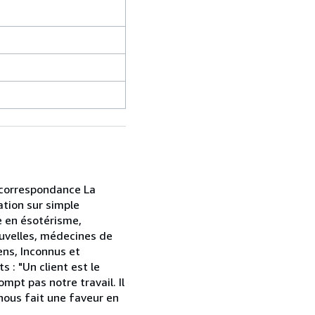
r correspondance La
ation sur simple
e en ésotérisme,
ouvelles, médecines de
ens, Inconnus et
 : "Un client est le
mpt pas notre travail. Il
l nous fait une faveur en