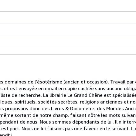
les domaines de l'ésotérisme (ancien et occasion). Travail pa
ts et est envoyée en email en copie cachée sans aucune oblig
liste de recherche. La librairie Le Grand Chêne est spécialisé
ques, spirituels, sociétés secrètes, religions anciennes et n
.Nous proposons donc des Livres & Documents des Mondes Anci
même sortant de notre champ, faisant nôtre les mots suivants
 dépendant de nous. Nous sommes dépendants de lui. Il n'interro
 en est part. Nous ne lui faisons pas une faveur en le servant. I
Gandhi