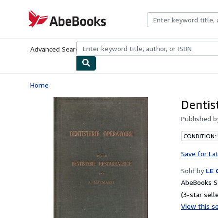
Skip to main content
AbeBooks.com
Advanced Search
Browse Collections
Rare Books
Art & Collecti
Home
Dentis
Published 
CONDITION:
Save for La
Sold by
LE
AbeBooks Se
(3-star selle
View this se