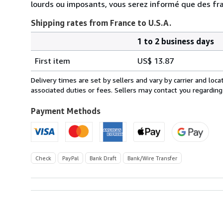
lourds ou imposants, vous serez informé que des fra
Shipping rates from France to U.S.A.
1 to 2 business days
Order
Shipping
quantity
First item
US$ 13.87
rates
from
Delivery times are set by sellers and vary by carrier and lo
France
associated duties or fees. Sellers may contact you regarding
to
U.S.A.
Payment Methods
Check
PayPal
Bank Draft
Bank/Wire Transfer