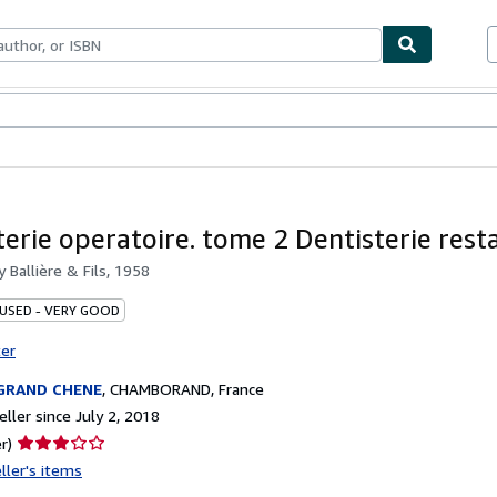
bles
Textbooks
Sellers
Start Selling
terie operatoire. tome 2 Dentisterie rest
by
Ballière & Fils, 1958
 USED - VERY GOOD
ter
 GRAND CHENE
,
CHAMBORAND, France
ller since July 2, 2018
Seller
r)
rating
ller's items
3