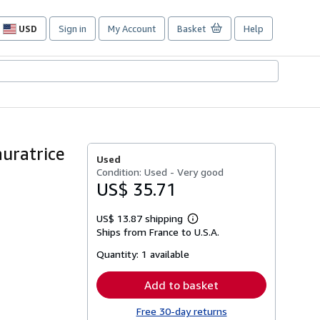
USD
Sign in
My Account
Basket
Help
Site
shopping
preferences
auratrice
Used
Condition: Used - Very good
US$ 35.71
US$ 13.87 shipping
Learn
Ships from France to U.S.A.
more
about
Quantity:
1 available
shipping
rates
Add to basket
Free 30-day returns