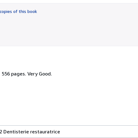
out
of
copies of this book
5
stars
o. 556 pages. Very Good.
2 Dentisterie restauratrice