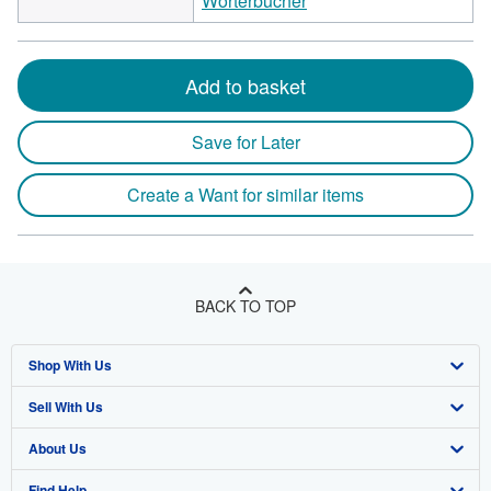
Wörterbücher
Add to basket
Save for Later
Create a Want for similar items
BACK TO TOP
Shop With Us
Sell With Us
Advanced Search
About Us
Browse Collections
Start Selling
Find Help
My Account
Join Our Affiliate Program
About AbeBooks