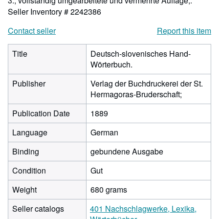
3., vollständig umgearbeitete und vermehrte Auflage;.
Seller Inventory # 2242386
Contact seller
Report this item
Title
Deutsch-slovenisches Hand-
Wörterbuch.
Publisher
Verlag der Buchdruckerei der St.
Hermagoras-Bruderschaft;
Publication Date
1889
Language
German
Binding
gebundene Ausgabe
Condition
Gut
Weight
680 grams
Seller catalogs
401 Nachschlagwerke, Lexika,