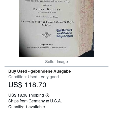
Help
CLOSE
Seller Image
Buy Used -
gebundene Ausgabe
Condition: Used - Very good
US$ 118.70
Price
US$
US$ 18.38 shipping
118.70
Learn
Ships from Germany to U.S.A.
more
about
Quantity: 1 available
shipping
rates