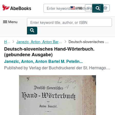
Skip to main content
AbeBooks.com
USD
Sign in
Site
shopping
preferences
Menu
My Account
Home
Janezic, Anton, Anton Bartel M. Petelin u. a.:
Deutsch-slovenisches Hand-Wörterbuch.
Deutsch-slovenisches Hand-Wörterbuch.
My Purchases
(gebundene Ausgabe)
Advanced Search
Janezic, Anton, Anton Bartel M. Petelin...
Published by
Verlag der Buchdruckerei der St. Hermagoras-Bruderschaft;, 1889
Browse Collections
Rare Books
Art & Collectibles
Textbooks
Sellers
Start Selling