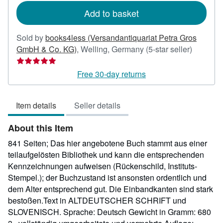
Add to basket
Sold by
books4less (Versandantiquariat Petra Gros
Seller
GmbH & Co. KG)
,
Welling, Germany
(5-star seller)
rating
5
Free 30-day returns
out
of
Item details
Seller details
5
stars
About this Item
841 Seiten; Das hier angebotene Buch stammt aus einer
teilaufgelösten Bibliothek und kann die entsprechenden
Kennzeichnungen aufweisen (Rückenschild, Instituts-
Stempel.); der Buchzustand ist ansonsten ordentlich und
dem Alter entsprechend gut. Die Einbandkanten sind stark
bestoßen.Text in ALTDEUTSCHER SCHRIFT und
SLOVENISCH. Sprache: Deutsch Gewicht in Gramm: 680