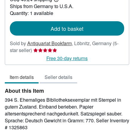
29.18
Learn
Ships from Germany to U.S.A.
more
about
Quantity: 1 available
shipping
rates
Add to basket
Sold by
Antiquariat Bookfarm
,
Löbnitz, Germany
(5-
Seller
star seller)
rating
Free 30-day returns
5
out
Item details
Seller details
of
5
About this Item
stars
394 S. Ehemaliges Bibliotheksexemplar mit Stempel in
gutem Zustand. Einband berieben. Papier
altersentsprechend nachgedunkelt. Satzspiegel sauber.
Sprache: Deutsch Gewicht in Gramm: 770.
Seller Inventory
# 1325863