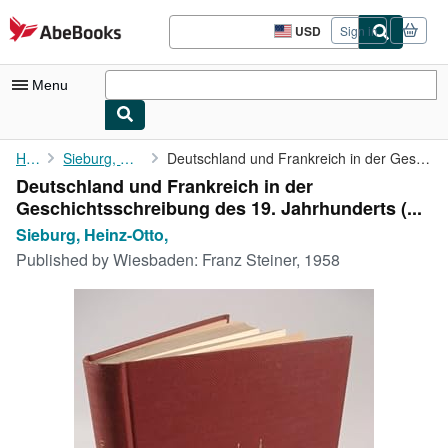
Skip to main content
AbeBooks.com
USD
Sign in
Site
shopping
preferences
Menu
My Account
Home
Sieburg, Heinz-Otto,
Deutschland und Frankreich in der Geschichtsschreibung des 19. ...
Deutschland und Frankreich in der
My Purchases
Geschichtsschreibung des 19. Jahrhunderts (...
Advanced Search
Sieburg, Heinz-Otto,
Published by
Wiesbaden: Franz Steiner, 1958
Browse Collections
Rare Books
Art & Collectibles
Textbooks
Sellers
Start Selling