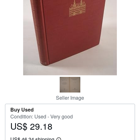
Help
CLOSE
Seller Image
Buy Used
Condition: Used - Very good
US$ 29.18
Price
US$
US$ 46.24 shipping