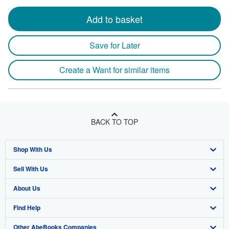
Add to basket
Save for Later
Create a Want for similar items
BACK TO TOP
Shop With Us
Sell With Us
Advanced Search
About Us
Browse Collections
Start Selling
Find Help
My Account
Join Our Affiliate Program
About AbeBooks
Other AbeBooks Companies
My Orders
Book Buyback
Media
Help